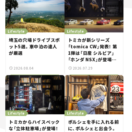
Lifestyle
Lifestyle
埼玉の穴場ドライブスポ
トミカが新シリーズ
ット5選。車中泊の達人
「tomica CW」発表！ 第
が厳選
1弾は「日産 シルビア」
「ホンダ NSX」が登場。
世界が注目す
2026.08.04
2026.07.29
る“JDM"に焦点【クルマ
とホビー】
Lifestyle
Lifestyle
トミカからハイスペック
ポルシェを手に入れる前
な「立体駐車場」が登場！
に、ポルシェと出会う。