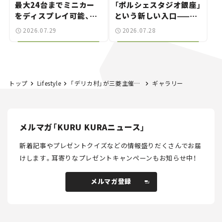
最大24台までミニカー
「ポルシェスタジオ銀座」
をディスプレイ可能、特
という新しい入口——連
別な「日産 GT-R
載｜CCGとクルマでどう
2026.07.29
2026.07.28
NISMO」も付属【クルマ
する？＜第14回＞
とホビー】
トップ
Lifestyle
「デリカ村」が三菱主催のスターキャンプ会場に出現！ 百人百様のキャンプスタイルで盛況。新型デリカにも期待？
ギャラリー
メルマガ「KURU KURAニュース」
新着記事やプレゼントクイズなどの情報盛りだくさんでお届
けします。
耳寄りなプレゼントキャンペーンもお知らせ中！
メルマガ登録