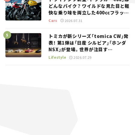
どんなバイク？ ワイルドな見た目と軽
快な乗り味を両立した400ccフラット
トラッカー【試乗レビュー】
Cars
2026.07.31
トミカが新シリーズ「tomica CW」発
表！ 第1弾は「日産 シルビア」「ホンダ
NSX」が登場。世界が注目す
る“JDM”に焦点【クルマとホビー】
Lifestyle
2026.07.29