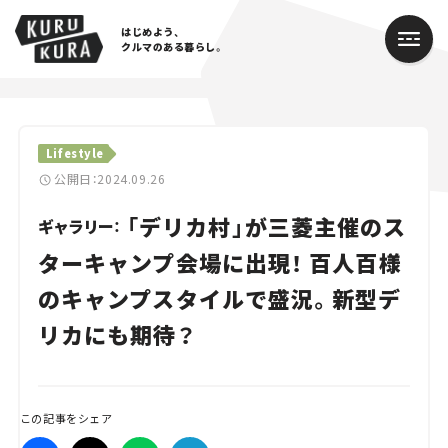
はじめよう、
クルマのある暮らし。
カテゴリ
Lifestyle
Cars
公開日：2024.09.26
「デリカ村」が三菱主催のス
Lifestyle
ギャラリー：
ターキャンプ会場に出現！ 百人百様
Traffic
のキャンプスタイルで盛況。新型デ
Special
リカにも期待？
Series
Campaign
この記事をシェア
人気のハッシュタグ