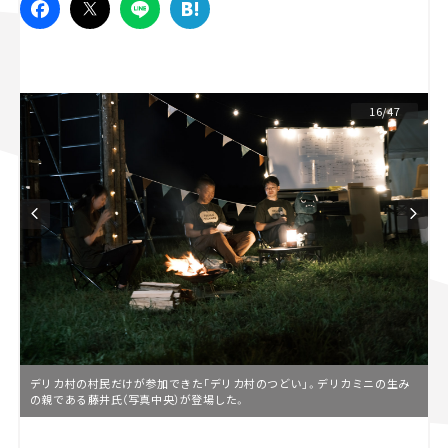
スズキ ジムニー｜Suzuki Jimny
スズキ｜Suzuki
マツダ｜Mazda
マツダ ロードスター｜Mazda Roadster
16/47
デリカ村の村民だけが参加できた「デリカ村のつどい」。デリカミニの生み
の親である藤井氏（写真中央）が登場した。