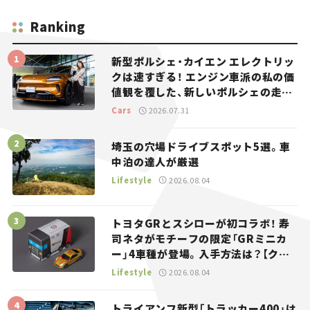
Ranking
新型ポルシェ・カイエン エレクトリッ
クは速すぎる！ エンジン車派の私の価
値観を覆した、新しいポルシェの走
り。
Cars
2026.07.31
埼玉の穴場ドライブスポット5選。車
中泊の達人が厳選
Lifestyle
2026.08.04
トヨタGRとスシローが初コラボ！ 寿
司ネタがモチーフの限定「GRミニカ
ー」4車種が登場。入手方法は？【クル
マとホビー】
Lifestyle
2026.08.04
トライアンフ新型「トラッカー400」は