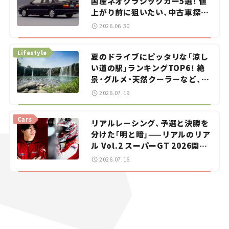
国産ネオクラシックカー5選！ 値
上がり前に狙いたい、中古車探し
をお手伝い――ちょっとイケてるマ
2026.06.30
イカー選び #02
Lifestyle
夏のドライブにピッタリな「涼し
い道の駅」ランキングTOP6！ 絶
景・グルメ・天然クーラーなど、避
暑におすすめのスポットを紹介
2026.07.19
【道の駅マニアの推し駅ガイド】
vol.15
Cars
リアルレーシング、予選と決勝を
分けた「明と暗」——リアルのリア
ル Vol.2 スーパーGT 2026開幕
戦 岡山国際サーキット
2026.07.16