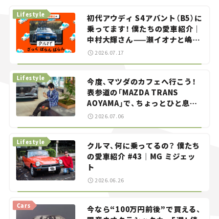
Lifestyle
初代アウディ S4アバント（B5）に
乗ってます！ 僕たちの愛車紹介｜
中村大輝さん——瀬イオナと嶋田
智之の「クルマでざっくばらんば
2026.07.17
らん！」＃20
Lifestyle
今度、マツダのカフェへ行こう！
表参道の「MAZDA TRANS
AOYAMA」で、ちょっとひと息。
——連載｜CCGとクルマでどうす
2026.07.06
る？＜第13回＞
Lifestyle
クルマ、何に乗ってるの？ 僕たち
の愛車紹介 #43｜MG ミジェッ
ト
2026.06.26
Cars
今なら“100万円前後”で買える、