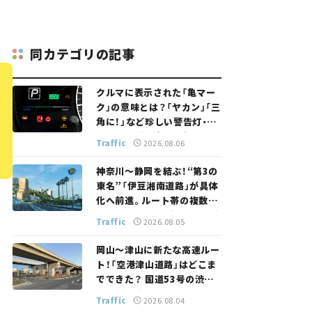
同カテゴリの記事
クルマに表示された「亀マー
ク」の意味とは？「ヤカン」「三
角に！」など珍しい警告灯・表
示灯を解説。 意外と便利なマ
Traffic
2026.08.06
ークも【クルマの知識】
神奈川～静岡を結ぶ！“第3の
東名”「伊豆湘南道路」が具体
化へ前進。ルート帯の複数案
検討へ。熱海まで信号ゼロが
Traffic
2026.08.05
実現？ 【いま気になる道路計
画】
岡山～津山に新たな高速ルー
ト！「空港津山道路」はどこま
でできた？ 国道53号の渋滞
緩和に期待。岡山市側でも動
Traffic
2026.08.04
きが【いま気になる道路計画】