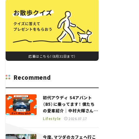
応募はこちら！（8月31日まで）
Recommend
初代アウディ S4アバント
（B5）に乗ってます！ 僕たち
の愛車紹介｜中村大輝さん
——瀬イオナと嶋田智之の
Lifestyle
2026.07.17
「クルマでざっくばらんばら
ん！」＃20
今度、マツダのカフェへ行こ