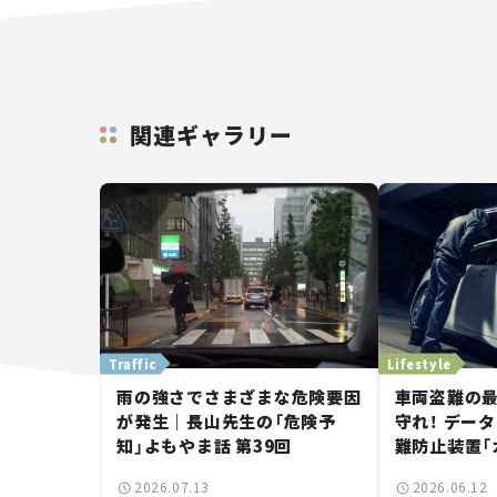
関連ギャラリー
Traffic
Lifestyle
雨の強さでさまざまな危険要因
車両盗難の
が発生｜長山先生の「危険予
守れ！ デー
知」よもやま話 第39回
難防止装置「
ロッカーSOS
2026.07.13
2026.06.12
ボーイ”に