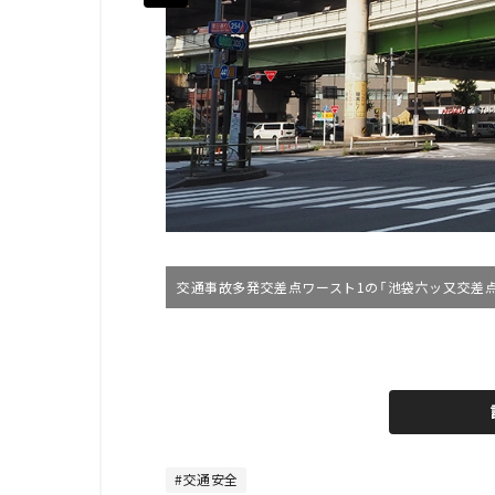
交通事故多発交差点ワースト1の「池袋六ッ又交差点
L
o
/
U
a
n
d
m
e
u
d
t
:
e
4
4
交通安全
.