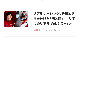
のスポットを紹介【道の駅マ
ニアの推し駅ガイド】vol.15
リアルレーシング、予選と決
勝を分けた「明と暗」——リア
ルのリアル Vol.2 スーパー
GT 2026開幕戦 岡山国際サ
Cars
2026.07.16
ーキット