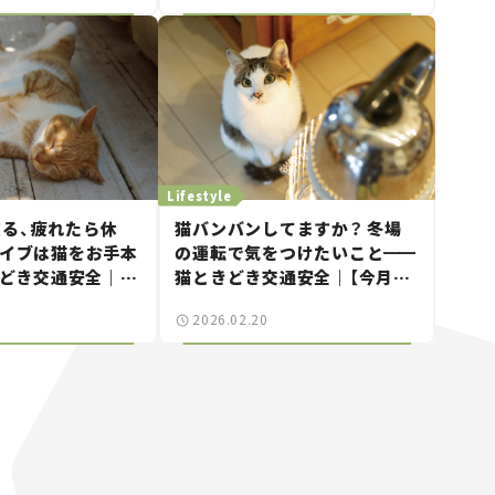
Lifestyle
る、疲れたら休
猫バンバンしてますか？ 冬場
ライブは猫をお手本
の運転で気をつけたいこと
━━
どき交通安全｜
猫ときどき交通安全｜【今月の
まにゃ～」Vol.9】
「交通まにゃ～」Vol.8】
2026.02.20