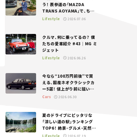
う！ 表参道の「MAZDA
TRANS AOYAMA」で、ちょ
っとひと息。——連載｜CCG
Lifestyle
2026.07.06
とクルマでどうする？＜第13
回＞
クルマ、何に乗ってるの？ 僕
たちの愛車紹介 #43｜MG ミ
ジェット
Lifestyle
2026.06.26
今なら“100万円前後”で買
える、国産ネオクラシックカ
ー5選！ 値上がり前に狙いた
い、中古車探しをお手伝い――ち
Cars
2026.06.30
ょっとイケてるマイカー選び
#02
夏のドライブにピッタリな
「涼しい道の駅」ランキング
TOP6！ 絶景・グルメ・天然ク
ーラーなど、避暑におすすめ
Lifestyle
2026.07.19