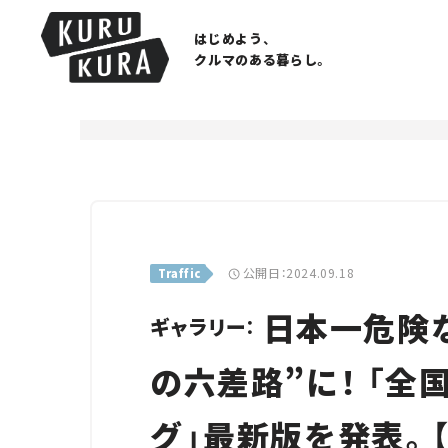
はじめよう、
クルマのある暮らし。
公開日：2024.09.18
Traffic
日本一危険
ギャラリー：
の六差路”に！ 「
グ」最新版を発表。