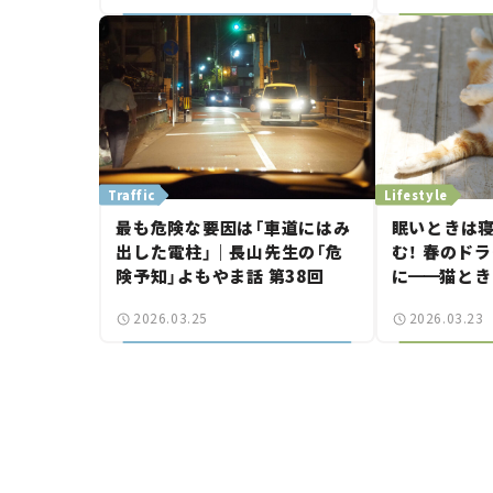
つ。
Traffic
Lifestyle
最も危険な要因は「車道にはみ
眠いときは寝
出した電柱」｜長山先生の「危
む！ 春のド
険予知」よもやま話 第38回
に
━━
猫とき
【今月の「交通
2026.03.25
2026.03.23