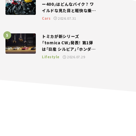
ー400」はどんなバイク？ ワ
イルドな見た目と軽快な乗り
味を両立した400ccフラット
Cars
2026.07.31
トラッカー【試乗レビュー】
トミカが新シリーズ
「tomica CW」発表！ 第1弾
は「日産 シルビア」「ホンダ
NSX」が登場。世界が注目す
Lifestyle
2026.07.29
る“JDM”に焦点【クルマとホ
ビー】