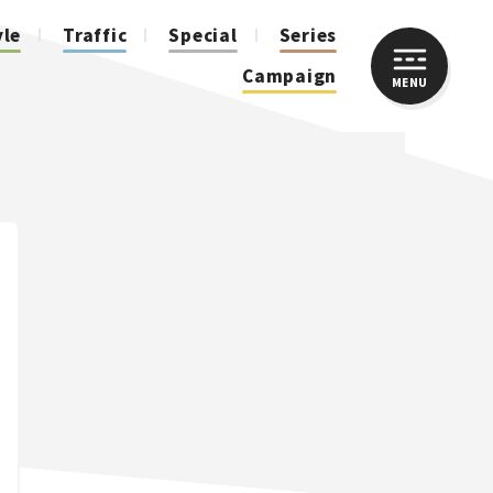
yle
Traffic
Special
Series
Campaign
MENU
CLOSE
人気のハッシュタグ
スズキ ジムニー｜Suzuki Jimny
スズキ｜Suzuki
マツダ｜Mazda
マツダ ロードスター｜Mazda Roadster