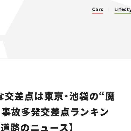
Cars
Lifest
カテゴリ
Cars
Lifestyle
な交差点は東京・池袋の“魔
Traffic
全国事故多発交差点ランキン
Special
【道路のニュース】
Series