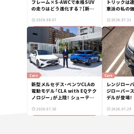
フレーム×S-AWCで本格SUV
トリックは速
の走りはどう進化する？【新車
車派の私の価
ニュース】
しいポルシ
2026.08.07
2026.07.31
Cars
Cars
新型メルセデス・ベンツCLAの
レンジローバ
電動モデル「CLA with EQテク
ジローバース
ノロジー」が上陸！ シューティ
デルが登場！
ングブレークも発売【新車ニュ
【新車ニュー
2026.07.30
2026.07.29
ース】