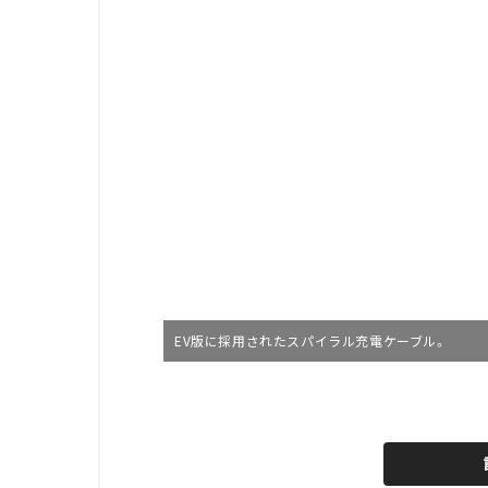
EV版に採用されたスパイラル充電ケーブル。
L
o
/
U
a
n
d
m
e
u
d