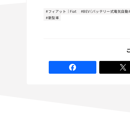
t
:
e
4
4
フィアット｜Fiat
BEV（バッテリー式電気自動
.
新型車
4
4
%