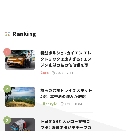
Ranking
新型ポルシェ・カイエン エレ
クトリックは速すぎる！ エン
ジン車派の私の価値観を覆し
た、新しいポルシェの走り。
Cars
2026.07.31
埼玉の穴場ドライブスポット
5選。車中泊の達人が厳選
Lifestyle
2026.08.04
トヨタGRとスシローが初コ
ラボ！ 寿司ネタがモチーフの