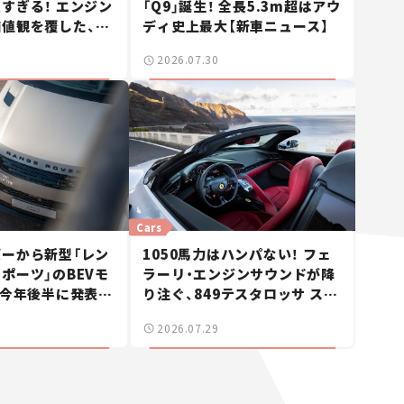
すぎる！ エンジン
「Q9」誕生！ 全長5.3m超はアウ
値観を覆した、新
ディ史上最大【新車ニュース】
ェの走り。
2026.07.30
Cars
ーから新型「レン
1050馬力はハンパない！ フェ
ポーツ」のBEVモ
ラーリ・エンジンサウンドが降
 今年後半に発表へ
り注ぐ、849テスタロッサ スパ
ス】
イダーに試乗。
2026.07.29