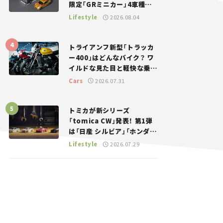
限定「GRミニカー」4車種が
登場。入手方法は？【クルマ
Lifestyle
2026.08.04
とホビー】
トライアンフ新型「トラッカ
ー400」はどんなバイク？ ワ
イルドな見た目と軽快な乗り
味を両立した400ccフラット
Cars
2026.07.31
トラッカー【試乗レビュー】
トミカが新シリーズ
「tomica CW」発表！ 第1弾
は「日産 シルビア」「ホンダ
NSX」が登場。世界が注目す
Lifestyle
2026.07.29
る“JDM”に焦点【クルマとホ
ビー】