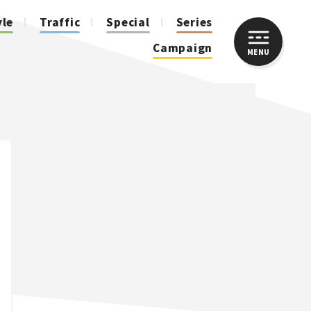
yle
Traffic
Special
Series
Campaign
MENU
CLOSE
人気のハッシュタグ
スズキ ジムニー｜Suzuki Jimny
スズキ｜Suzuki
マツダ｜Mazda
マツダ ロードスター｜Mazda Roadster