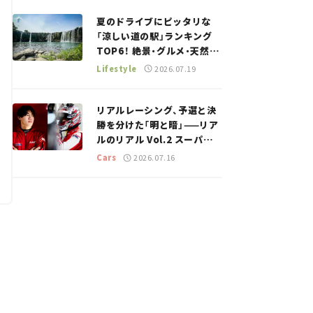
#02
夏のドライブにピッタリな
「涼しい道の駅」ランキング
TOP6！ 絶景・グルメ・天然ク
ーラーなど、避暑におすすめ
Lifestyle
2026.07.19
のスポットを紹介【道の駅マ
ニアの推し駅ガイド】vol.15
リアルレーシング、予選と決
勝を分けた「明と暗」——リア
ルのリアル Vol.2 スーパー
GT 2026開幕戦 岡山国際サ
Cars
2026.07.16
ーキット