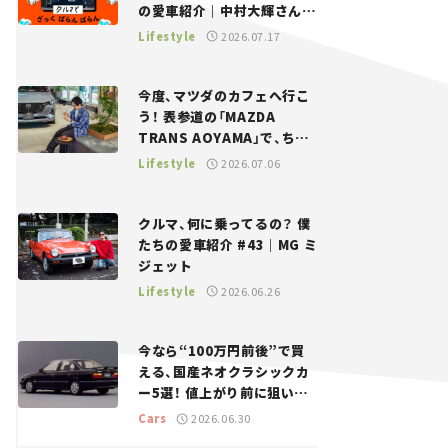
の愛車紹介｜中村大輝さん
——瀬イオナと嶋田智之の
Lifestyle
2026.07.17
「クルマでざっくばらんばら
ん！」＃20
今度、マツダのカフェへ行こ
う！ 表参道の「MAZDA
TRANS AOYAMA」で、ちょ
っとひと息。——連載｜CCG
Lifestyle
2026.07.06
とクルマでどうする？＜第13
回＞
クルマ、何に乗ってるの？ 僕
たちの愛車紹介 #43｜MG ミ
ジェット
Lifestyle
2026.06.26
今なら“100万円前後”で買
える、国産ネオクラシックカ
ー5選！ 値上がり前に狙いた
い、中古車探しをお手伝い――ち
Cars
2026.06.30
ょっとイケてるマイカー選び