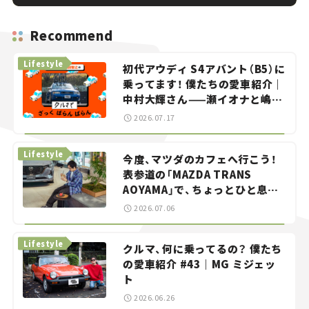
Recommend
Lifestyle
初代アウディ S4アバント（B5）に
乗ってます！ 僕たちの愛車紹介｜
中村大輝さん——瀬イオナと嶋田
智之の「クルマでざっくばらんば
2026.07.17
らん！」＃20
Lifestyle
今度、マツダのカフェへ行こう！
表参道の「MAZDA TRANS
AOYAMA」で、ちょっとひと息。
——連載｜CCGとクルマでどうす
2026.07.06
る？＜第13回＞
Lifestyle
クルマ、何に乗ってるの？ 僕たち
の愛車紹介 #43｜MG ミジェッ
ト
2026.06.26