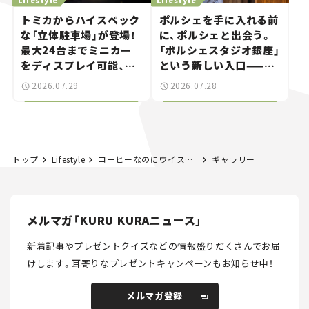
トミカからハイスペック
ポルシェを手に入れる前
な「立体駐車場」が登場！
に、ポルシェと出会う。
最大24台までミニカー
「ポルシェスタジオ銀座」
をディスプレイ可能、特
という新しい入口——連
別な「日産 GT-R
載｜CCGとクルマでどう
2026.07.29
2026.07.28
NISMO」も付属【クルマ
する？＜第14回＞
とホビー】
トップ
Lifestyle
コーヒーなのにウイスキーの香り!? アサヒ飲料「デビルズ・ギフト」は愛飲家の心を揺さぶる“悪魔”からの贈り物。【ノンアルのおいしいカーライフ Vol. 03】
ギャラリー
メルマガ「KURU KURAニュース」
新着記事やプレゼントクイズなどの情報盛りだくさんでお届
けします。
耳寄りなプレゼントキャンペーンもお知らせ中！
メルマガ登録