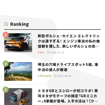
Ranking
新型ポルシェ・カイエン エレクトリッ
クは速すぎる！ エンジン車派の私の価
値観を覆した、新しいポルシェの走
り。
Cars
2026.07.31
埼玉の穴場ドライブスポット5選。車
中泊の達人が厳選
Lifestyle
2026.08.04
トヨタGRとスシローが初コラボ！ 寿
司ネタがモチーフの限定「GRミニカ
ー」4車種が登場。入手方法は？【クル