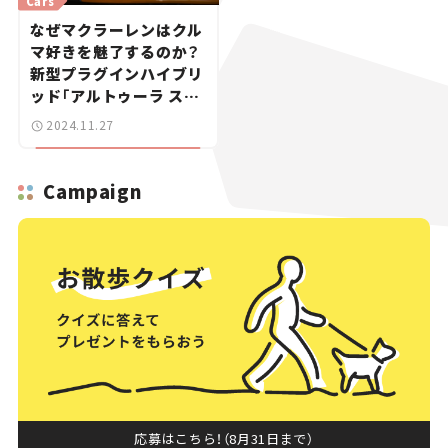
Cars
なぜマクラーレンはクル
マ好きを魅了するのか？
新型プラグインハイブリ
ッド「アルトゥーラ スパ
イダー」の絶妙な味わ
2024.11.27
い。【試乗レビュー】
Campaign
応募はこちら！（8月31日まで）