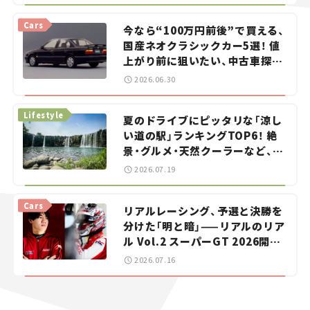
Cars
今なら“100万円前後”で買える、
国産ネオクラシックカー5選！ 値
上がり前に狙いたい、中古車探し
をお手伝い――ちょっとイケてるマ
2026.06.30
イカー選び #02
Lifestyle
夏のドライブにピッタリな「涼し
い道の駅」ランキングTOP6！ 絶
景・グルメ・天然クーラーなど、避
暑におすすめのスポットを紹介
2026.07.19
【道の駅マニアの推し駅ガイド】
vol.15
Cars
リアルレーシング、予選と決勝を
分けた「明と暗」——リアルのリア
ル Vol.2 スーパーGT 2026開幕
戦 岡山国際サーキット
2026.07.16