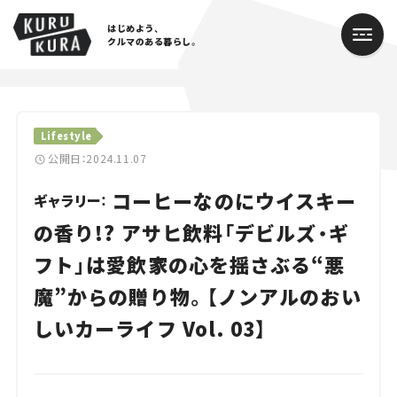
はじめよう、
クルマのある暮らし。
カテゴリ
Lifestyle
Cars
公開日：2024.11.07
コーヒーなのにウイスキー
Lifestyle
ギャラリー：
の香り!? アサヒ飲料「デビルズ・ギ
Traffic
フト」は愛飲家の心を揺さぶる“悪
Special
魔”からの贈り物。【ノンアルのおい
Series
しいカーライフ Vol. 03】
Campaign
人気のハッシュタグ