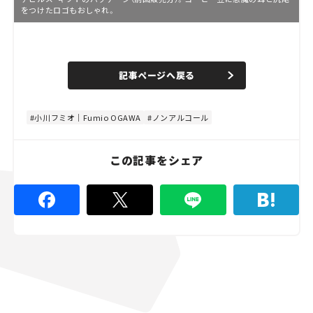
をつけたロゴもおしゃれ。
L
o
/
U
a
n
d
記事ページへ戻る
m
e
u
d
t
:
e
4
8
小川フミオ｜Fumio OGAWA
ノンアルコール
.
8
9
%
この記事をシェア