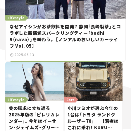
Lifestyle
なぜアイシンがお茶飲料を開発？ 静岡「長峰製茶」とコ
ラボした新感覚スパークリングティー「bodhi
9（nava）」を味わう。 【ノンアルのおいしいカーライ
フ Vol. 05】
2025.06.13
Lifestyle
Cars
美の探求に立ち返る
小川フミオが選ぶ今年の
2025年版の「ピレリカレ
1台は「トヨタ ランドク
ンダー」。今年はイーサ
ルーザー70」
━━
【若者は
ン・ジェイムズ・グリーン
これに乗れ！ KURU