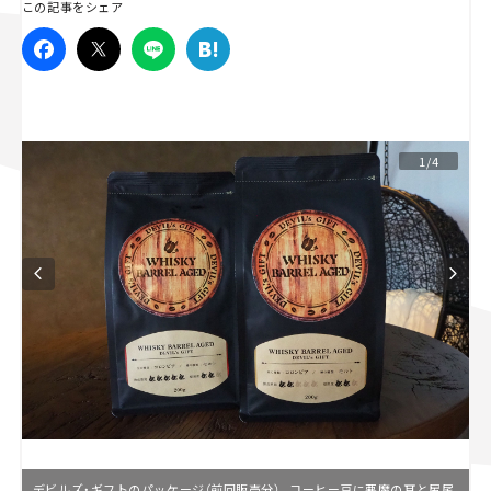
この記事をシェア
スズキ ジムニー｜Suzuki Jimny
スズキ｜Suzuki
マツダ｜Mazda
マツダ ロードスター｜Mazda Roadster
1/4
デビルズ・ギフトのパッケージ（前回販売分）。コーヒー豆に悪魔の耳と尻尾