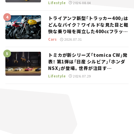
マとホビー】
Lifestyle
2026.08.04
トライアンフ新型「トラッカー400」は
どんなバイク？ ワイルドな見た目と軽
快な乗り味を両立した400ccフラット
トラッカー【試乗レビュー】
Cars
2026.07.31
トミカが新シリーズ「tomica CW」発
表！ 第1弾は「日産 シルビア」「ホンダ
NSX」が登場。世界が注目す
る“JDM”に焦点【クルマとホビー】
Lifestyle
2026.07.29