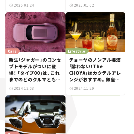
が撮る！
KURAカー・オブ・ザ・イ
2025.01.24
2025.01.02
ヤー2024-2025】
Cars
Lifestyle
新生「ジャガー」のコンセ
チョーヤのノンアル梅酒
プトモデルがついに登
「酔わない！The
場！ 「タイプ00」は、これ
CHOYA」はカクテルアレ
までのどのクルマとも違
ンジがおすすめ。銀座の
う唯一無二の存在。【新
バーで楽しむ休日。【ノ
2024.12.03
2024.11.29
車ニュース】
ンアルのおいしいカーラ
イフ Vol. 04】