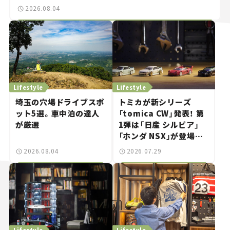
2026.08.04
Lifestyle
Lifestyle
埼玉の穴場ドライブスポ
トミカが新シリーズ
ット5選。車中泊の達人
「tomica CW」発表！ 第
が厳選
1弾は「日産 シルビア」
「ホンダ NSX」が登場。
世界が注目す
2026.08.04
2026.07.29
る“JDM"に焦点【クルマ
とホビー】
Lifestyle
Lifestyle