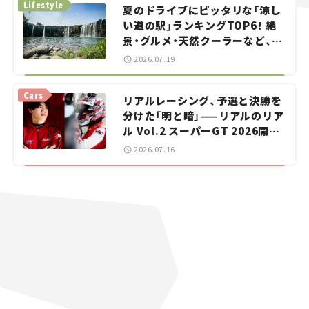
Lifestyle
夏のドライブにピッタリな「涼し
い道の駅」ランキングTOP6！ 絶
景・グルメ・天然クーラーなど、避
暑におすすめのスポットを紹介
2026.07.19
【道の駅マニアの推し駅ガイド】
vol.15
Cars
リアルレーシング、予選と決勝を
分けた「明と暗」——リアルのリア
ル Vol.2 スーパーGT 2026開幕
戦 岡山国際サーキット
2026.07.16