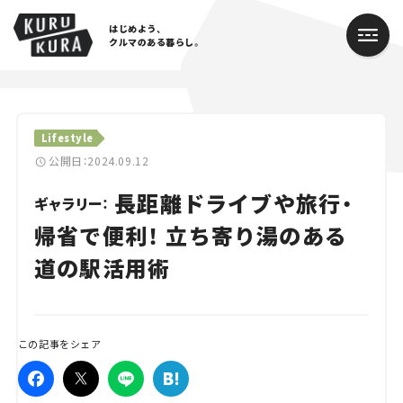
はじめよう、
クルマのある暮らし。
カテゴリ
Lifestyle
Cars
公開日：2024.09.12
長距離ドライブや旅行・
Lifestyle
ギャラリー：
帰省で便利！ 立ち寄り湯のある
Traffic
道の駅活用術
Special
Series
この記事をシェア
Campaign
人気のハッシュタグ