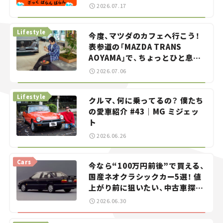
智之の「クルマでざっくばらんば
2026.07.17
らん！」＃20
Lifestyle
今度、マツダのカフェへ行こう！
表参道の「MAZDA TRANS
AOYAMA」で、ちょっとひと息。
——連載｜CCGとクルマでどうす
2026.07.06
る？＜第13回＞
Lifestyle
クルマ、何に乗ってるの？ 僕たち
の愛車紹介 #43｜MG ミジェッ
ト
2026.06.26
Cars
今なら“100万円前後”で買える、
国産ネオクラシックカー5選！ 値
上がり前に狙いたい、中古車探し
をお手伝い――ちょっとイケてるマ
2026.06.30
イカー選び #02