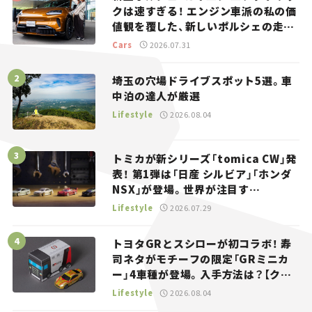
クは速すぎる！ エンジン車派の私の価
値観を覆した、新しいポルシェの走
り。
Cars
2026.07.31
埼玉の穴場ドライブスポット5選。車
中泊の達人が厳選
Lifestyle
2026.08.04
トミカが新シリーズ「tomica CW」発
表！ 第1弾は「日産 シルビア」「ホンダ
NSX」が登場。世界が注目す
る“JDM”に焦点【クルマとホビー】
Lifestyle
2026.07.29
トヨタGRとスシローが初コラボ！ 寿
司ネタがモチーフの限定「GRミニカ
ー」4車種が登場。入手方法は？【クル
マとホビー】
Lifestyle
2026.08.04