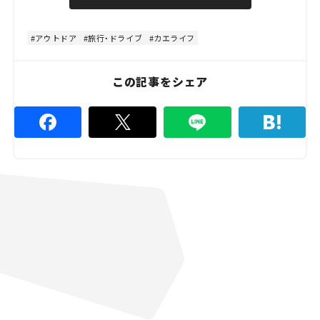
u
d
t
:
e
4
4
アウトドア
旅行・ドライブ
カエライフ
.
4
4
%
この記事をシェア