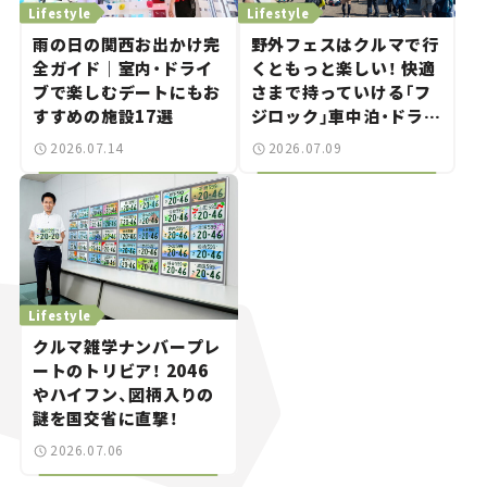
Lifestyle
Lifestyle
雨の日の関西お出かけ完
野外フェスはクルマで行
全ガイド｜室内・ドライ
くともっと楽しい！ 快適
ブで楽しむデートにもお
さまで持っていける「フ
すすめの施設17選
ジロック」車中泊・ドライ
ブガイド。
2026.07.14
2026.07.09
Lifestyle
クルマ雑学ナンバープレ
ートのトリビア！ 2046
やハイフン、図柄入りの
謎を国交省に直撃！
2026.07.06