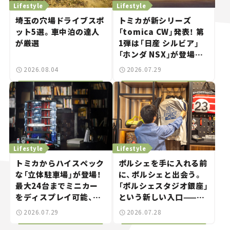
Lifestyle
Lifestyle
埼玉の穴場ドライブスポ
トミカが新シリーズ
ット5選。車中泊の達人
「tomica CW」発表！ 第
が厳選
1弾は「日産 シルビア」
「ホンダ NSX」が登場。
世界が注目す
2026.08.04
2026.07.29
る“JDM"に焦点【クルマ
とホビー】
Lifestyle
Lifestyle
トミカからハイスペック
ポルシェを手に入れる前
な「立体駐車場」が登場！
に、ポルシェと出会う。
最大24台までミニカー
「ポルシェスタジオ銀座」
をディスプレイ可能、特
という新しい入口——連
別な「日産 GT-R
載｜CCGとクルマでどう
2026.07.29
2026.07.28
NISMO」も付属【クルマ
する？＜第14回＞