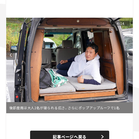
スズキ ジムニー｜Suzuki Jimny
スズキ｜Suzuki
マツダ｜Mazda
マツダ ロードスター｜Mazda Roadster
4/14
後部座席は大人2名が寝られる広さ。さらにポップアップルーフで1名
L
o
/
U
a
n
d
記事ページへ戻る
m
e