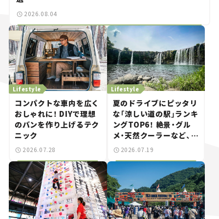
2026.08.04
Lifestyle
Lifestyle
コンパクトな車内を広く
夏のドライブにピッタリ
おしゃれに！ DIYで理想
な「涼しい道の駅」ランキ
のバンを作り上げるテク
ングTOP6！ 絶景・グル
ニック
メ・天然クーラーなど、避
暑におすすめのスポット
2026.07.28
2026.07.19
を紹介【道の駅マニアの
推し駅ガイド】vol.15