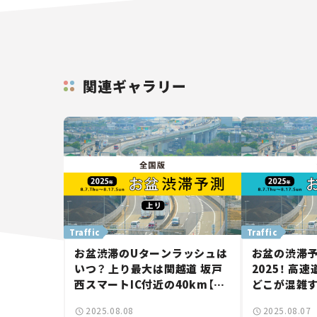
関連ギャラリー
Traffic
Traffic
お盆渋滞のUターンラッシュは
お盆の渋滞
いつ？ 上り最大は関越道 坂戸
2025！ 高
西スマートIC付近の40km【お
どこが混雑す
盆の渋滞予測ランキング
央道 相模湖I
2025.08.08
2025.08.07
2025】