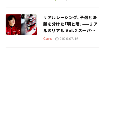
のスポットを紹介【道の駅マ
ニアの推し駅ガイド】vol.15
リアルレーシング、予選と決
勝を分けた「明と暗」——リア
ルのリアル Vol.2 スーパー
GT 2026開幕戦 岡山国際サ
Cars
2026.07.16
ーキット