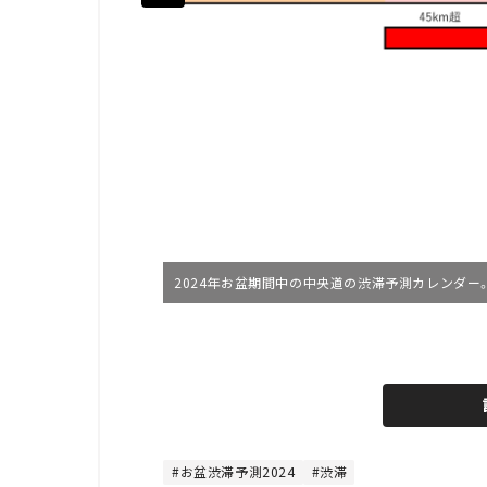
2024年お盆期間中の中央道の渋滞予測カレンダー。
L
o
/
U
a
n
d
m
e
u
d
t
:
e
8
0
お盆渋滞予測2024
渋滞
.