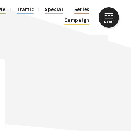
yle
Traffic
Special
Series
Campaign
MENU
CLOSE
人気のハッシュタグ
スズキ ジムニー｜Suzuki Jimny
スズキ｜Suzuki
マツダ｜Mazda
マツダ ロードスター｜Mazda Roadster