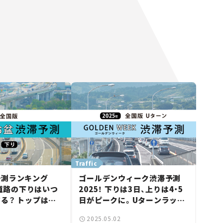
Traffic
予測ランキング
ゴールデンウィーク渋滞予測
速道路の下りはいつ
2025！ 下りは3日、上りは4・5
る？ トップは中
日がピークに。Uターンラッシ
C付近の45km。
ュを回避しよう。
2025.05.02