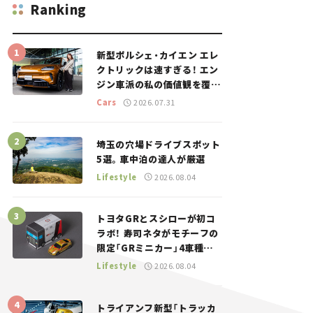
Ranking
新型ポルシェ・カイエン エレ
クトリックは速すぎる！ エン
ジン車派の私の価値観を覆し
た、新しいポルシェの走り。
Cars
2026.07.31
埼玉の穴場ドライブスポット
5選。車中泊の達人が厳選
Lifestyle
2026.08.04
トヨタGRとスシローが初コ
ラボ！ 寿司ネタがモチーフの
限定「GRミニカー」4車種が
登場。入手方法は？【クルマ
Lifestyle
2026.08.04
とホビー】
トライアンフ新型「トラッカ