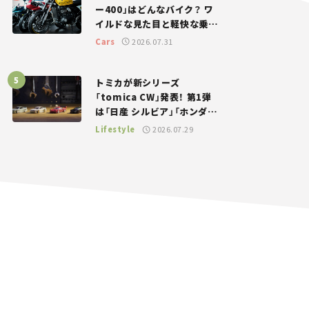
ー400」はどんなバイク？ ワ
イルドな見た目と軽快な乗り
味を両立した400ccフラット
Cars
2026.07.31
トラッカー【試乗レビュー】
トミカが新シリーズ
「tomica CW」発表！ 第1弾
は「日産 シルビア」「ホンダ
NSX」が登場。世界が注目す
Lifestyle
2026.07.29
る“JDM”に焦点【クルマとホ
ビー】