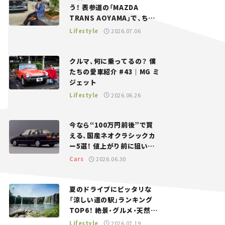
う！ 表参道の「MAZDA
TRANS AOYAMA」で、ちょ
っとひと息。——連載｜CCG
Lifestyle
2026.07.06
とクルマでどうする？＜第13
回＞
クルマ、何に乗ってるの？ 僕
たちの愛車紹介 #43｜MG ミ
ジェット
Lifestyle
2026.06.26
今なら“100万円前後”で買
える、国産ネオクラシックカ
ー5選！ 値上がり前に狙いた
い、中古車探しをお手伝い――ち
Cars
2026.06.30
ょっとイケてるマイカー選び
#02
夏のドライブにピッタリな
「涼しい道の駅」ランキング
TOP6！ 絶景・グルメ・天然ク
ーラーなど、避暑におすすめ
Lifestyle
2026.07.19