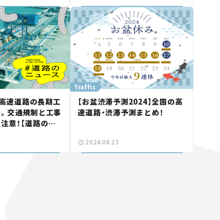
Traffic
版 高速道路の長期工
【お盆渋滞予測2024】全国の高
め。交通規制と工事
速道路・渋滞予測まとめ！
注意！【道路のニ
2024.08.15