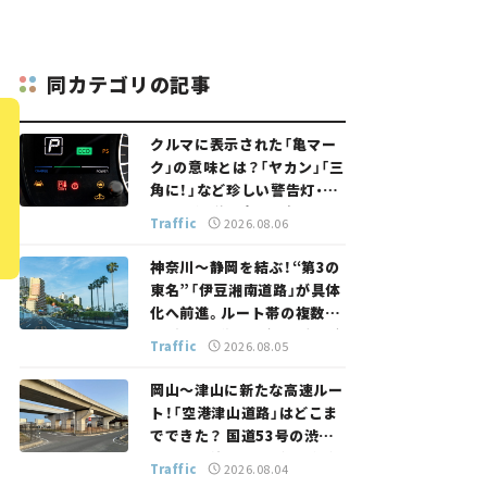
同カテゴリの記事
クルマに表示された「亀マー
ク」の意味とは？「ヤカン」「三
角に！」など珍しい警告灯・表
示灯を解説。 意外と便利なマ
Traffic
2026.08.06
ークも【クルマの知識】
神奈川～静岡を結ぶ！“第3の
東名”「伊豆湘南道路」が具体
化へ前進。ルート帯の複数案
検討へ。熱海まで信号ゼロが
Traffic
2026.08.05
実現？ 【いま気になる道路計
画】
岡山～津山に新たな高速ルー
ト！「空港津山道路」はどこま
でできた？ 国道53号の渋滞
緩和に期待。岡山市側でも動
Traffic
2026.08.04
きが【いま気になる道路計画】