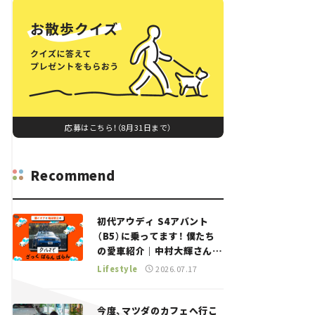
応募はこちら！（8月31日まで）
Recommend
初代アウディ S4アバント
（B5）に乗ってます！ 僕たち
の愛車紹介｜中村大輝さん
——瀬イオナと嶋田智之の
Lifestyle
2026.07.17
「クルマでざっくばらんばら
ん！」＃20
今度、マツダのカフェへ行こ