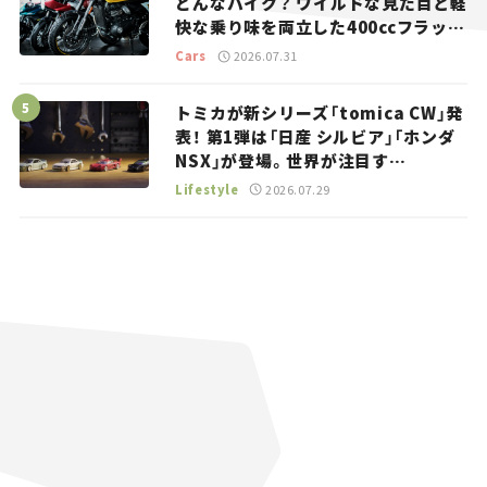
どんなバイク？ ワイルドな見た目と軽
快な乗り味を両立した400ccフラット
トラッカー【試乗レビュー】
Cars
2026.07.31
トミカが新シリーズ「tomica CW」発
表！ 第1弾は「日産 シルビア」「ホンダ
NSX」が登場。世界が注目す
る“JDM”に焦点【クルマとホビー】
Lifestyle
2026.07.29