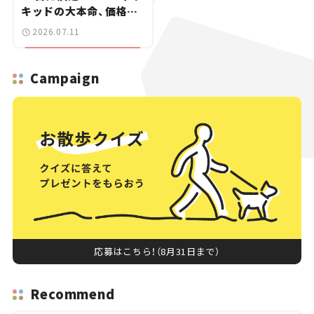
キッドの大本命、価格は
100万円切りの99万
2026.07.11
8800円【新車ニュース】
Campaign
応募はこちら！（8月31日まで）
Recommend