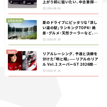
上がり前に狙いたい、中古車探し
をお手伝い――ちょっとイケてるマ
2026.06.30
イカー選び #02
Lifestyle
夏のドライブにピッタリな「涼し
い道の駅」ランキングTOP6！ 絶
景・グルメ・天然クーラーなど、避
暑におすすめのスポットを紹介
2026.07.19
【道の駅マニアの推し駅ガイド】
vol.15
Cars
リアルレーシング、予選と決勝を
分けた「明と暗」——リアルのリア
ル Vol.2 スーパーGT 2026開幕
戦 岡山国際サーキット
2026.07.16