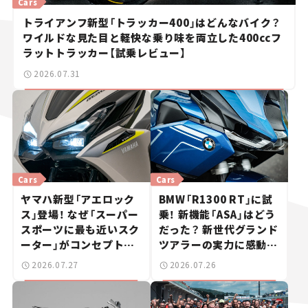
Cars
トライアンフ新型「トラッカー400」はどんなバイク？
ワイルドな見た目と軽快な乗り味を両立した400ccフ
ラットトラッカー【試乗レビュー】
2026.07.31
Cars
Cars
ヤマハ新型「アエロック
BMW「R1300 RT」に試
ス」登場！ なぜ「スーパー
乗！ 新機能「ASA」はどう
スポーツに最も近いスク
だった？ 新世代グランド
ーター」がコンセプトな
ツアラーの実力に感動
のか？【新車ニュース】
【試乗レビュー】
2026.07.27
2026.07.26