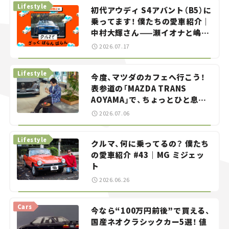
Lifestyle
初代アウディ S4アバント（B5）に
乗ってます！ 僕たちの愛車紹介｜
中村大輝さん——瀬イオナと嶋田
智之の「クルマでざっくばらんば
2026.07.17
らん！」＃20
Lifestyle
今度、マツダのカフェへ行こう！
表参道の「MAZDA TRANS
AOYAMA」で、ちょっとひと息。
——連載｜CCGとクルマでどうす
2026.07.06
る？＜第13回＞
Lifestyle
クルマ、何に乗ってるの？ 僕たち
の愛車紹介 #43｜MG ミジェッ
ト
2026.06.26
Cars
今なら“100万円前後”で買える、
国産ネオクラシックカー5選！ 値