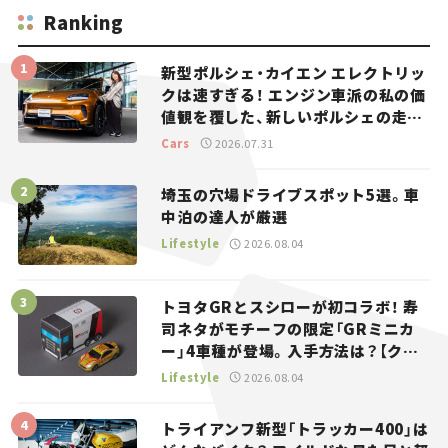
Ranking
新型ポルシェ・カイエン エレクトリッ
クは速すぎる！ エンジン車派の私の価
値観を覆した、新しいポルシェの走
り。
Cars
2026.07.31
埼玉の穴場ドライブスポット5選。車
中泊の達人が厳選
Lifestyle
2026.08.04
トヨタGRとスシローが初コラボ！ 寿
司ネタがモチーフの限定「GRミニカ
ー」4車種が登場。入手方法は？【クル
マとホビー】
Lifestyle
2026.08.04
トライアンフ新型「トラッカー400」は