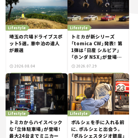
Lifestyle
Lifestyle
埼玉の穴場ドライブスポ
トミカが新シリーズ
ット5選。車中泊の達人
「tomica CW」発表！ 第
が厳選
1弾は「日産 シルビア」
「ホンダ NSX」が登場。
世界が注目す
2026.08.04
2026.07.29
る“JDM"に焦点【クルマ
とホビー】
Lifestyle
Lifestyle
トミカからハイスペック
ポルシェを手に入れる前
な「立体駐車場」が登場！
に、ポルシェと出会う。
最大24台までミニカー
「ポルシェスタジオ銀座」