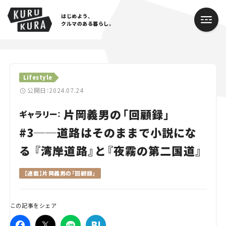
はじめよう、
クルマのある暮らし。
カテゴリ
Lifestyle
Cars
公開日：2024.07.24
片岡義男の「回顧録」
Lifestyle
ギャラリー：
#3──道路はそのままで小説にな
Traffic
る 『湾岸道路』と『夜霧の第二国道』
Special
【連載】片岡義男の「回顧録」
Series
この記事をシェア
Campaign
人気のハッシュタグ