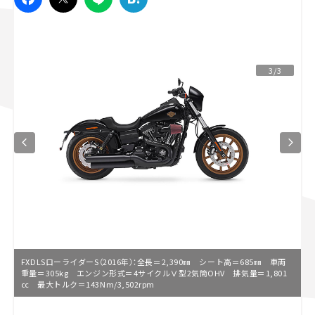
スズキ ジムニー｜Suzuki Jimny
スズキ｜Suzuki
マツダ｜Mazda
マツダ ロードスター｜Mazda Roadster
3/3
FXDLSローライダーS（2016年）：全長＝2,390㎜ シート高＝685㎜ 車両
重量＝305kg エンジン形式＝4サイクルⅤ型2気筒OHV 排気量＝1,801
㏄ 最大トルク＝143Nm/3,502rpm
L