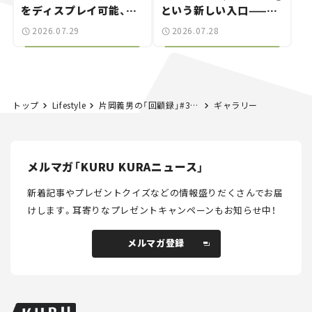
をディスプレイ可能、特
という新しい入口——連
別な「日産 GT-R
載｜CCGとクルマでどう
2026.07.29
2026.07.28
NISMO」も付属【クルマ
する？＜第14回＞
とホビー】
トップ
Lifestyle
片岡義男の「回顧録」#3──道路はそのままで小説になる 『湾岸道路』と『夜霧の第二国道』
ギャラリー
メルマガ「KURU KURAニュース」
新着記事やプレゼントクイズなどの情報盛りだくさんでお届
けします。
耳寄りなプレゼントキャンペーンもお知らせ中！
メルマガ登録