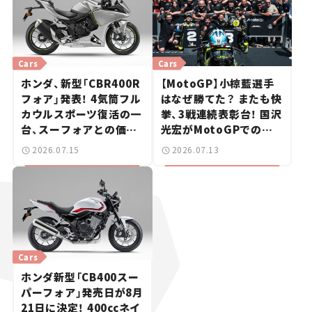
Cars
Cars
ホンダ、新型「CBR400R
【MotoGP】小椋藍選手
フォア」発表！ 4気筒フル
はなぜ勝てた？ またも快
カウルスポーツ復活の一
挙、3戦連続表彰台！ 国沢
台、スーフォアとの価格
光宏がMotoGPでの快
差は20万円【新車ニュー
進撃を解説
2026.07.15
2026.07.13
ス】
Cars
ホンダ新型「CB400スー
パーフォア」発売日が8月
21日に決定！ 400ccネイ