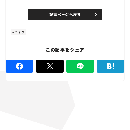
o
/
U
a
n
d
記事ページへ戻る
m
e
u
d
t
:
e
5
7
バイク
.
7
8
%
この記事をシェア