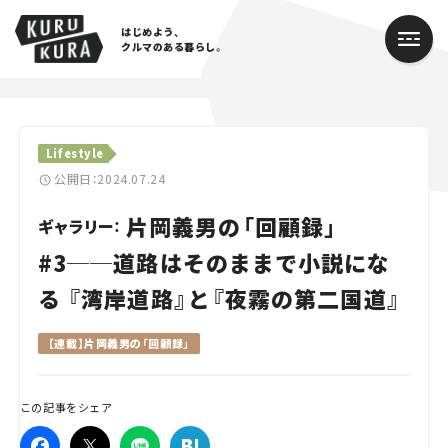
はじめよう、
クルマのある暮らし。
カテゴリ
Lifestyle
Cars
公開日：2024.07.24
片岡義男の「回顧録」
Lifestyle
ギャラリー：
#3──道路はそのままで小説にな
Traffic
る 『湾岸道路』と『夜霧の第二国道』
Special
【連載】片岡義男の「回顧録」
Series
この記事をシェア
Campaign
人気のハッシュタグ