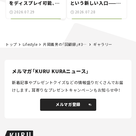
をディスプレイ可能、特
という新しい入口——連
別な「日産 GT-R
載｜CCGとクルマでどう
2026.07.29
2026.07.28
NISMO」も付属【クルマ
する？＜第14回＞
とホビー】
トップ
Lifestyle
片岡義男の「回顧録」#3──道路はそのままで小説になる 『湾岸道路』と『夜霧の第二国道』
ギャラリー
メルマガ「KURU KURAニュース」
新着記事やプレゼントクイズなどの情報盛りだくさんでお届
けします。
耳寄りなプレゼントキャンペーンもお知らせ中！
メルマガ登録