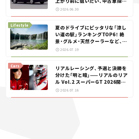
上がり前に狙いたい、中古車探し
をお手伝い――ちょっとイケてるマ
2026.06.30
イカー選び #02
Lifestyle
夏のドライブにピッタリな「涼し
い道の駅」ランキングTOP6！ 絶
景・グルメ・天然クーラーなど、避
暑におすすめのスポットを紹介
2026.07.19
【道の駅マニアの推し駅ガイド】
vol.15
Cars
リアルレーシング、予選と決勝を
分けた「明と暗」——リアルのリア
ル Vol.2 スーパーGT 2026開幕
戦 岡山国際サーキット
2026.07.16