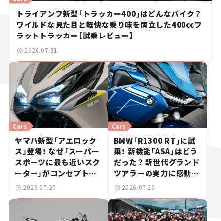
トライアンフ新型「トラッカー400」はどんなバイク？
ワイルドな見た目と軽快な乗り味を両立した400ccフ
ラットトラッカー【試乗レビュー】
2026.07.31
Cars
Cars
ヤマハ新型「アエロック
BMW「R1300 RT」に試
ス」登場！ なぜ「スーパー
乗！ 新機能「ASA」はどう
スポーツに最も近いスク
だった？ 新世代グランド
ーター」がコンセプトな
ツアラーの実力に感動
のか？【新車ニュース】
【試乗レビュー】
2026.07.27
2026.07.26