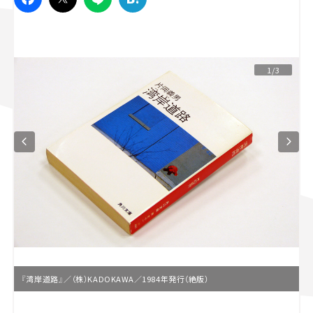
スズキ ジムニー｜Suzuki Jimny
スズキ｜Suzuki
マツダ｜Mazda
マツダ ロードスター｜Mazda Roadster
1/3
『湾岸道路』／（株）KADOKAWA／1984年発行（絶版）
L