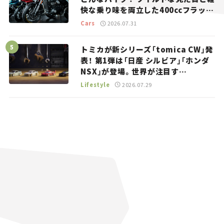
快な乗り味を両立した400ccフラット
トラッカー【試乗レビュー】
Cars
2026.07.31
トミカが新シリーズ「tomica CW」発
表！ 第1弾は「日産 シルビア」「ホンダ
NSX」が登場。世界が注目す
る“JDM”に焦点【クルマとホビー】
Lifestyle
2026.07.29