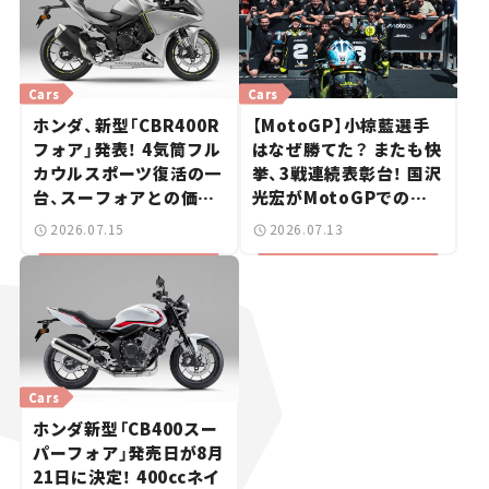
Cars
Cars
ホンダ、新型「CBR400R
【MotoGP】小椋藍選手
フォア」発表！ 4気筒フル
はなぜ勝てた？ またも快
カウルスポーツ復活の一
挙、3戦連続表彰台！ 国沢
台、スーフォアとの価格
光宏がMotoGPでの快
差は20万円【新車ニュー
進撃を解説
2026.07.15
2026.07.13
ス】
Cars
ホンダ新型「CB400スー
パーフォア」発売日が8月
21日に決定！ 400ccネイ