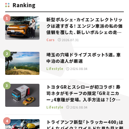
Ranking
新型ポルシェ・カイエン エレクトリッ
クは速すぎる！ エンジン車派の私の価
値観を覆した、新しいポルシェの走
り。
Cars
2026.07.31
埼玉の穴場ドライブスポット5選。車
中泊の達人が厳選
Lifestyle
2026.08.04
トヨタGRとスシローが初コラボ！ 寿
司ネタがモチーフの限定「GRミニカ
ー」4車種が登場。入手方法は？【クル
マとホビー】
Lifestyle
2026.08.04
トライアンフ新型「トラッカー400」は
どんなバイク？ ワイルドな見た目と軽