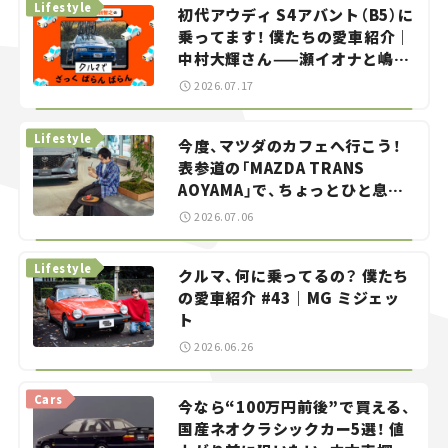
Lifestyle
初代アウディ S4アバント（B5）に
乗ってます！ 僕たちの愛車紹介｜
中村大輝さん——瀬イオナと嶋田
智之の「クルマでざっくばらんば
2026.07.17
らん！」＃20
Lifestyle
今度、マツダのカフェへ行こう！
表参道の「MAZDA TRANS
AOYAMA」で、ちょっとひと息。
——連載｜CCGとクルマでどうす
2026.07.06
る？＜第13回＞
Lifestyle
クルマ、何に乗ってるの？ 僕たち
の愛車紹介 #43｜MG ミジェッ
ト
2026.06.26
Cars
今なら“100万円前後”で買える、
国産ネオクラシックカー5選！ 値