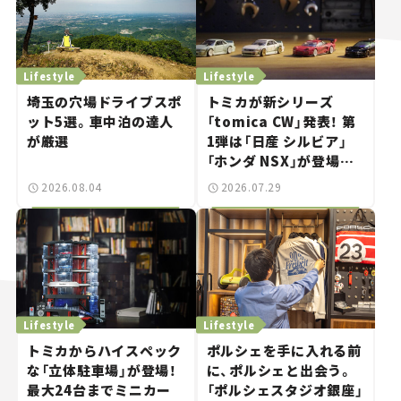
Lifestyle
Lifestyle
埼玉の穴場ドライブスポ
トミカが新シリーズ
ット5選。車中泊の達人
「tomica CW」発表！ 第
が厳選
1弾は「日産 シルビア」
「ホンダ NSX」が登場。
世界が注目す
2026.08.04
2026.07.29
る“JDM"に焦点【クルマ
とホビー】
Lifestyle
Lifestyle
トミカからハイスペック
ポルシェを手に入れる前
な「立体駐車場」が登場！
に、ポルシェと出会う。
最大24台までミニカー
「ポルシェスタジオ銀座」