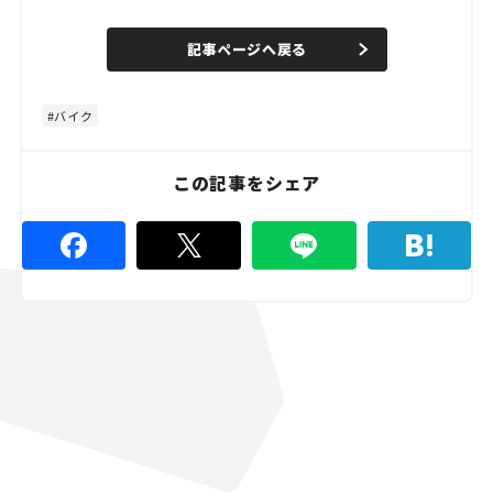
o
/
U
a
n
d
記事ページへ戻る
m
e
u
d
t
:
e
4
8
バイク
.
8
9
%
この記事をシェア