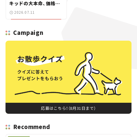
キッドの大本命、価格は
100万円切りの99万
2026.07.11
8800円【新車ニュース】
Campaign
応募はこちら！（8月31日まで）
Recommend