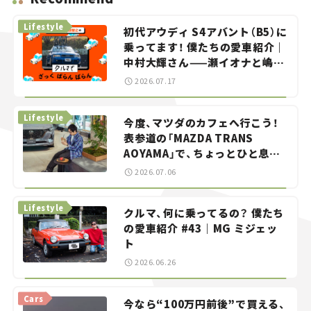
Lifestyle
初代アウディ S4アバント（B5）に
乗ってます！ 僕たちの愛車紹介｜
中村大輝さん——瀬イオナと嶋田
智之の「クルマでざっくばらんば
2026.07.17
らん！」＃20
Lifestyle
今度、マツダのカフェへ行こう！
表参道の「MAZDA TRANS
AOYAMA」で、ちょっとひと息。
——連載｜CCGとクルマでどうす
2026.07.06
る？＜第13回＞
Lifestyle
クルマ、何に乗ってるの？ 僕たち
の愛車紹介 #43｜MG ミジェッ
ト
2026.06.26
Cars
今なら“100万円前後”で買える、