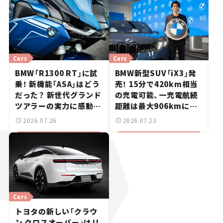
Cars
Cars
BMW「R1300 RT」に試
BMW新型SUV「iX3」発
乗！ 新機能「ASA」はどう
売！ 15分で420km相当
だった？ 新世代グランド
の充電可能、一充電航続
ツアラーの実力に感動
距離は最大906kmに。
【試乗レビュー】
サッカー中村敬斗選手も
2026.07.26
2026.07.23
登場【新車ニュース】
Cars
トヨタの新しい「クラウ
ン クロスオーバー」はリ