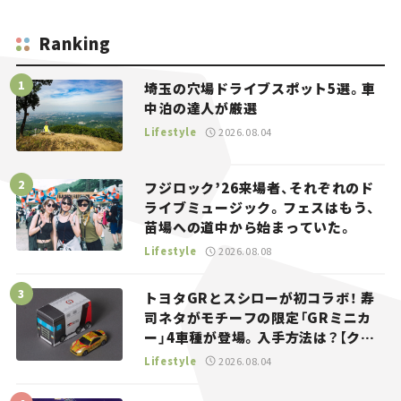
Ranking
埼玉の穴場ドライブスポット5選。車
中泊の達人が厳選
Lifestyle
2026.08.04
フジロック’26来場者、それぞれのド
ライブミュージック。フェスはもう、
苗場への道中から始まっていた。
Lifestyle
2026.08.08
トヨタGRとスシローが初コラボ！ 寿
司ネタがモチーフの限定「GRミニカ
ー」4車種が登場。入手方法は？【クル
マとホビー】
Lifestyle
2026.08.04