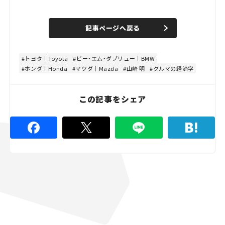
L
o
/
U
a
n
d
記事ページへ戻る
m
e
u
d
t
:
e
4
8
トヨタ｜Toyota
ビー・エム・ダブリュー｜BMW
.
ホンダ｜Honda
マツダ｜Mazda
山崎 明
クルマの経済学
8
9
%
この記事をシェア