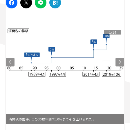
スズキ ジムニー｜Suzuki Jimny
スズキ｜Suzuki
マツダ｜Mazda
マツダ ロードスター｜Mazda Roadster
1/14
消費税の推移。この30数年間で10％まで引き上げられた。