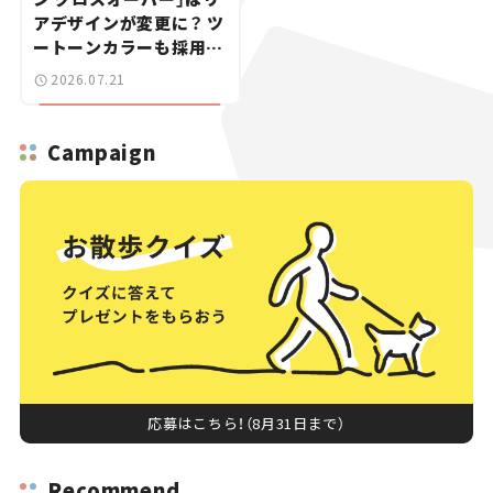
アデザインが変更に？ ツ
ートーンカラーも採用し
9月中旬に発表予定【新車
2026.07.21
ニュース】
Campaign
応募はこちら！（8月31日まで）
Recommend