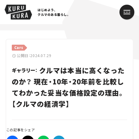
はじめよう、
クルマのある暮らし。
カテゴリ
Cars
Cars
公開日：2024.07.29
クルマは本当に高くなった
Lifestyle
ギャラリー：
のか？ 現在・10年・20年前を比較し
Traffic
てわかった妥当な価格設定の理由。
Special
【クルマの経済学】
Series
Campaign
この記事をシェア
人気のハッシュタグ