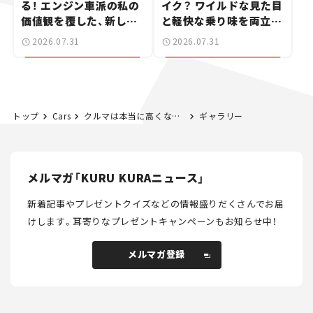
る！ エンジン車派の私の
イク？ ワイルドな見た目
価値観を覆した、新しい
と軽快な乗り味を両立し
ポルシェの走り。
た400ccフラットトラッ
2026.07.31
2026.07.31
カー【試乗レビュー】
トップ
Cars
クルマは本当に高くなったのか？ 現在・10年・20年前を比較してわかった妥当な価格設定の理由。【クルマの経済学】
ギャラリー
メルマガ「KURU KURAニュース」
新着記事やプレゼントクイズなどの情報盛りだくさんでお届
けします。
耳寄りなプレゼントキャンペーンもお知らせ中！
メルマガ登録