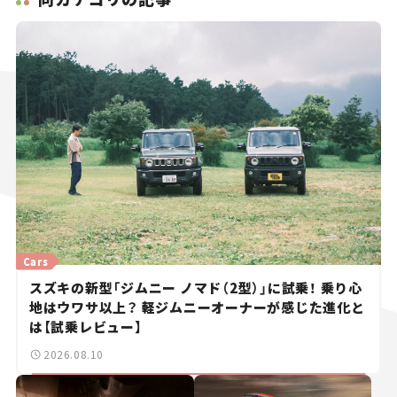
Cars
スズキの新型「ジムニー ノマド（2型）」に試乗！ 乗り心
地はウワサ以上？ 軽ジムニーオーナーが感じた進化と
は【試乗レビュー】
2026.08.10