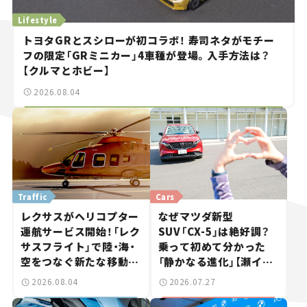
Lifestyle
トヨタGRとスシローが初コラボ！ 寿司ネタがモチー
フの限定「GRミニカー」4車種が登場。入手方法は？
【クルマとホビー】
2026.08.04
Traffic
Cars
レクサスがヘリコプター
なぜマツダ新型
運航サービス開始！「レク
SUV「CX-5」は絶好調？
サスフライト」で陸・海・
乗って初めて分かった
空をつなぐ新たな移動体
「静かなる進化」【瀬イオ
験とは
ナの試乗レビュー】
2026.08.04
2026.07.27