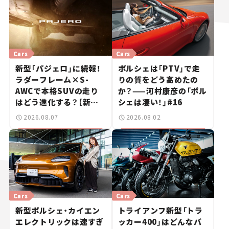
Cars
Cars
新型「パジェロ」に続報！
ポルシェは「PTV」で走
ラダーフレーム×S-
りの質をどう高めたの
AWCで本格SUVの走り
か？——河村康彦の「ポル
はどう進化する？【新車
シェは凄い！」#16
ニュース】
2026.08.07
2026.08.02
Cars
Cars
新型ポルシェ・カイエン
トライアンフ新型「トラ
エレクトリックは速すぎ
ッカー400」はどんなバ