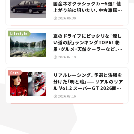
国産ネオクラシックカー5選！ 値
上がり前に狙いたい、中古車探し
をお手伝い――ちょっとイケてるマ
2026.06.30
イカー選び #02
Lifestyle
夏のドライブにピッタリな「涼し
い道の駅」ランキングTOP6！ 絶
景・グルメ・天然クーラーなど、避
暑におすすめのスポットを紹介
2026.07.19
【道の駅マニアの推し駅ガイド】
vol.15
Cars
リアルレーシング、予選と決勝を
分けた「明と暗」——リアルのリア
ル Vol.2 スーパーGT 2026開幕
戦 岡山国際サーキット
2026.07.16