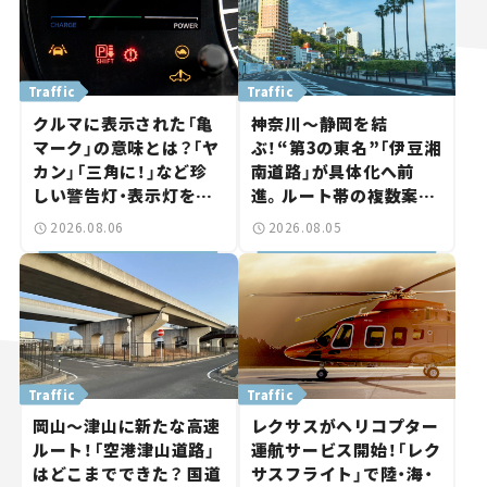
Traffic
Traffic
クルマに表示された「亀
神奈川～静岡を結
マーク」の意味とは？「ヤ
ぶ！“第3の東名”「伊豆湘
カン」「三角に！」など珍
南道路」が具体化へ前
しい警告灯・表示灯を解
進。ルート帯の複数案検
説。 意外と便利なマーク
討へ。熱海まで信号ゼロ
2026.08.06
2026.08.05
も【クルマの知識】
が実現？ 【いま気になる
道路計画】
Traffic
Traffic
岡山～津山に新たな高速
レクサスがヘリコプター
ルート！「空港津山道路」
運航サービス開始！「レク
はどこまでできた？ 国道
サスフライト」で陸・海・