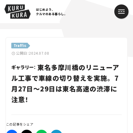
はじめよう、
クルマのある暮らし。
カテゴリ
Traffic
Cars
公開日：2024.07.08
東名多摩川橋のリニューア
Lifestyle
ギャラリー：
ル工事で車線の切り替えを実施。 7
Traffic
月27日～29日は東名高速の渋滞に
Special
注意！
Series
Campaign
この記事をシェア
人気のハッシュタグ