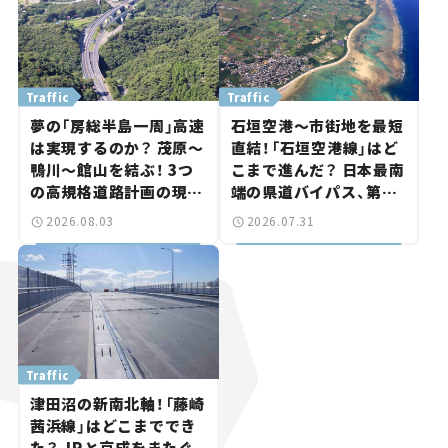
Traffic
Traffic
夢の「房総半島一周」高速
石垣空港～市街地を最短
は実現するのか？ 茂原～
直結！「石垣空港線」はど
鴨川～館山を結ぶ！ 3つ
こまで進んだ？ 日本最南
の高規格道路計画の現
端の県道バイパス、第2
状。「館山鴨川道路」で検
工区も延伸開通 【いま気
2026.08.03
2026.07.31
討進む【いま気になる道
になる道路計画】
路計画】
Traffic
津田沼の新南北軸！「藤崎
茜浜線」はどこまででき
た？ JRと京成をまたぐ