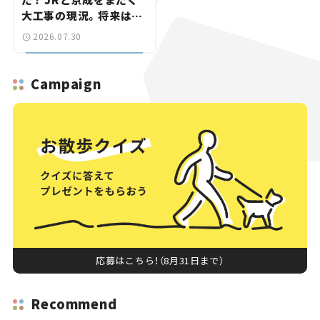
大工事の現況。将来は
「習志野～鎌ケ谷」を最短
2026.07.30
直結【いま気になる道路
計画】
Campaign
応募はこちら！（8月31日まで）
Recommend