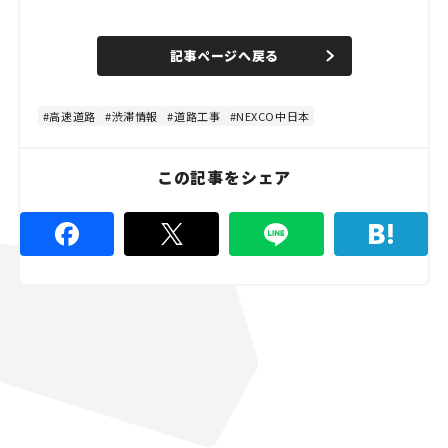
L
o
/
U
a
n
d
記事ページへ戻る
m
e
u
d
t
:
e
8
0
高速道路
渋滞情報
道路工事
NEXCO中日本
.
0
0
%
この記事をシェア