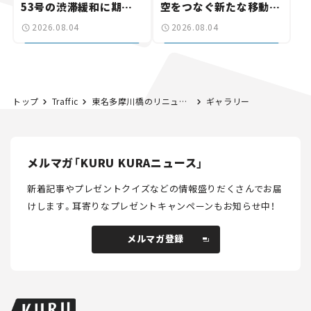
53号の渋滞緩和に期待。
空をつなぐ新たな移動体
岡山市側でも動きが【い
験とは
2026.08.04
2026.08.04
ま気になる道路計画】
トップ
Traffic
東名多摩川橋のリニューアル工事で車線の切り替えを実施。 7月27日～29日は東名高速の渋滞に注意！
ギャラリー
メルマガ「KURU KURAニュース」
新着記事やプレゼントクイズなどの情報盛りだくさんでお届
けします。
耳寄りなプレゼントキャンペーンもお知らせ中！
メルマガ登録