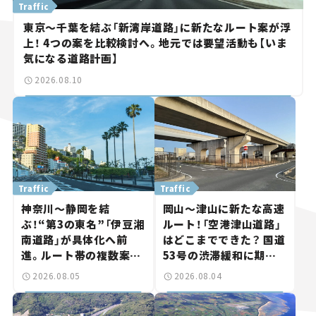
Traffic
東京～千葉を結ぶ「新湾岸道路」に新たなルート案が浮
上！ 4つの案を比較検討へ。地元では要望活動も【いま
気になる道路計画】
2026.08.10
Traffic
Traffic
神奈川～静岡を結
岡山～津山に新たな高速
ぶ！“第3の東名”「伊豆湘
ルート！「空港津山道路」
南道路」が具体化へ前
はどこまでできた？ 国道
進。ルート帯の複数案検
53号の渋滞緩和に期待。
討へ。熱海まで信号ゼロ
岡山市側でも動きが【い
2026.08.05
2026.08.04
が実現？ 【いま気になる
ま気になる道路計画】
道路計画】