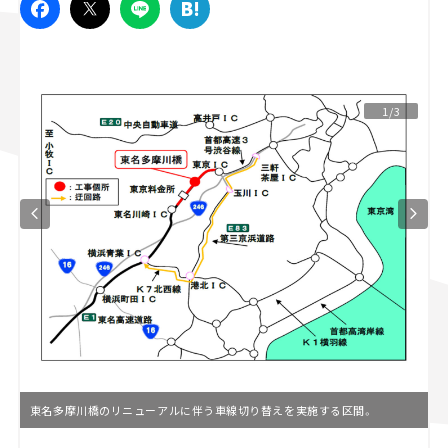
スズキ ジムニー｜Suzuki Jimny
スズキ｜Suzuki
マツダ｜Mazda
マツダ ロードスター｜Mazda Roadster
1/3
東名多摩川橋のリニューアルに伴う車線切り替えを実施する区間。