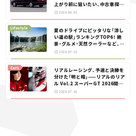
上がり前に狙いたい、中古車探し
をお手伝い――ちょっとイケてるマ
2026.06.30
イカー選び #02
Lifestyle
夏のドライブにピッタリな「涼し
い道の駅」ランキングTOP6！ 絶
景・グルメ・天然クーラーなど、避
暑におすすめのスポットを紹介
2026.07.19
【道の駅マニアの推し駅ガイド】
vol.15
Cars
リアルレーシング、予選と決勝を
分けた「明と暗」——リアルのリア
ル Vol.2 スーパーGT 2026開幕
戦 岡山国際サーキット
2026.07.16