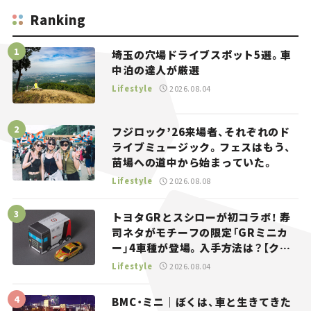
Ranking
埼玉の穴場ドライブスポット5選。車
中泊の達人が厳選
Lifestyle
2026.08.04
フジロック’26来場者、それぞれのド
ライブミュージック。フェスはもう、
苗場への道中から始まっていた。
Lifestyle
2026.08.08
トヨタGRとスシローが初コラボ！ 寿
司ネタがモチーフの限定「GRミニカ
ー」4車種が登場。入手方法は？【クル
マとホビー】
Lifestyle
2026.08.04
BMC・ミニ｜ぼくは、車と生きてきた