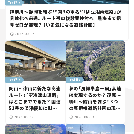
Traffic
神奈川～静岡を結ぶ！“第3の東名”「伊豆湘南道路」が
具体化へ前進。ルート帯の複数案検討へ。熱海まで信
号ゼロが実現？ 【いま気になる道路計画】
2026.08.05
Traffic
Traffic
岡山～津山に新たな高速
夢の「房総半島一周」高速
ルート！「空港津山道路」
は実現するのか？ 茂原～
はどこまでできた？ 国道
鴨川～館山を結ぶ！ 3つ
53号の渋滞緩和に期待。
の高規格道路計画の現
岡山市側でも動きが【い
状。「館山鴨川道路」で検
2026.08.04
2026.08.03
ま気になる道路計画】
討進む【いま気になる道
路計画】