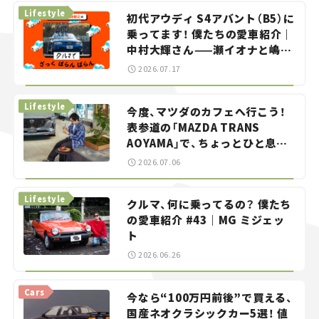
Lifestyle
初代アウディ S4アバント（B5）に
乗ってます！ 僕たちの愛車紹介｜
中村大輝さん——瀬イオナと嶋田
智之の「クルマでざっくばらんば
2026.07.17
らん！」＃20
Lifestyle
今度、マツダのカフェへ行こう！
表参道の「MAZDA TRANS
AOYAMA」で、ちょっとひと息。
——連載｜CCGとクルマでどうす
2026.07.06
る？＜第13回＞
Lifestyle
クルマ、何に乗ってるの？ 僕たち
の愛車紹介 #43｜MG ミジェッ
ト
2026.06.26
Cars
今なら“100万円前後”で買える、
国産ネオクラシックカー5選！ 値