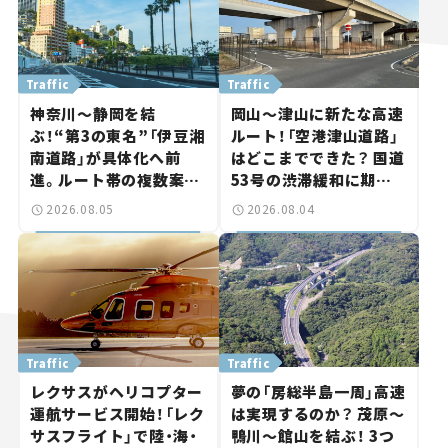
Traffic
Traffic
神奈川～静岡を結
岡山～津山に新たな高速
ぶ！“第3の東名”「伊豆湘
ルート！「空港津山道路」
南道路」が具体化へ前
はどこまでできた？ 国道
進。ルート帯の複数案検
53号の渋滞緩和に期待。
討へ。熱海まで信号ゼロ
岡山市側でも動きが【い
2026.08.05
2026.08.04
が実現？ 【いま気になる
ま気になる道路計画】
道路計画】
Traffic
Traffic
レクサスがヘリコプター
夢の「房総半島一周」高速
運航サービス開始！「レク
は実現するのか？ 茂原～
サスフライト」で陸・海・
鴨川～館山を結ぶ！ 3つ