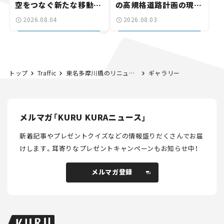
空をつなぐ新たな移動体
の高規格道路計画の現
験とは
状。「館山鴨川道路」で検
2026.08.04
2026.08.03
討進む【いま気になる道
路計画】
トップ
Traffic
東名多摩川橋のリニューアル工事で車線の切り替えを実施。 7月27日～29日は東名高速の渋滞に注意！
ギャラリー
メルマガ「KURU KURAニュース」
新着記事やプレゼントクイズなどの情報盛りだくさんでお届
けします。
耳寄りなプレゼントキャンペーンもお知らせ中！
メルマガ登録