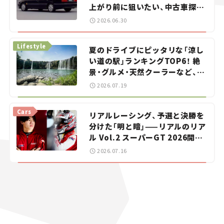
上がり前に狙いたい、中古車探し
をお手伝い――ちょっとイケてるマ
2026.06.30
イカー選び #02
Lifestyle
夏のドライブにピッタリな「涼し
い道の駅」ランキングTOP6！ 絶
景・グルメ・天然クーラーなど、避
暑におすすめのスポットを紹介
2026.07.19
【道の駅マニアの推し駅ガイド】
vol.15
Cars
リアルレーシング、予選と決勝を
分けた「明と暗」——リアルのリア
ル Vol.2 スーパーGT 2026開幕
戦 岡山国際サーキット
2026.07.16