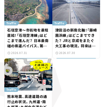
Traffic
Traffic
石垣空港～市街地を最短
津田沼の新南北軸！「藤崎
直結！「石垣空港線」はど
茜浜線」はどこまででき
こまで進んだ？ 日本最南
た？ JRと京成をまたぐ
端の県道バイパス、第2
大工事の現況。将来は
工区も延伸開通 【いま気
「習志野～鎌ケ谷」を最短
2026.07.31
2026.07.30
になる道路計画】
直結【いま気になる道路
計画】
Traffic
熊本地震、高速道路の通
行止め状況。九州道・南
九州道・九州中央道など