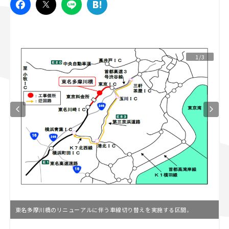
スズキ ジムニー｜Suzuki Jimny
スズキ｜Suzuki
マツダ｜Mazda
マツダ ロードスター｜Mazda Roadster
1/3
東名多摩川橋のリニューアルに伴う車線切り替えを実施する区間。