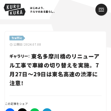
はじめよう、
クルマのある暮らし。
カテゴリ
Traffic
Cars
公開日：2024.07.08
東名多摩川橋のリニューア
Lifestyle
ギャラリー：
ル工事で車線の切り替えを実施。 7
Traffic
月27日～29日は東名高速の渋滞に
Special
注意！
Series
Campaign
この記事をシェア
人気のハッシュタグ