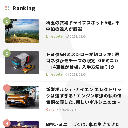
Ranking
埼玉の穴場ドライブスポット5選。車
中泊の達人が厳選
Lifestyle
2026.08.04
トヨタGRとスシローが初コラボ！ 寿
司ネタがモチーフの限定「GRミニカ
ー」4車種が登場。入手方法は？【クル
マとホビー】
Lifestyle
2026.08.04
新型ポルシェ・カイエン エレクトリッ
クは速すぎる！ エンジン車派の私の価
値観を覆した、新しいポルシェの走
り。
Cars
2026.07.31
BMC・ミニ｜ぼくは、車と生きてきた