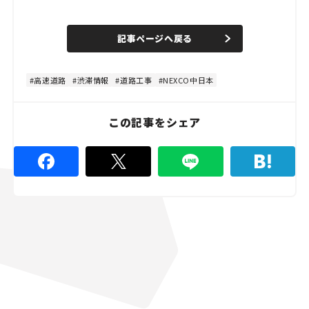
L
o
/
U
a
n
d
記事ページへ戻る
m
e
u
d
t
:
e
5
3
高速道路
渋滞情報
道路工事
NEXCO中日本
.
3
3
%
この記事をシェア