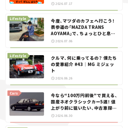
智之の「クルマでざっくばらんば
2026.07.17
らん！」＃20
Lifestyle
今度、マツダのカフェへ行こう！
表参道の「MAZDA TRANS
AOYAMA」で、ちょっとひと息。
——連載｜CCGとクルマでどうす
2026.07.06
る？＜第13回＞
Lifestyle
クルマ、何に乗ってるの？ 僕たち
の愛車紹介 #43｜MG ミジェッ
ト
2026.06.26
Cars
今なら“100万円前後”で買える、
国産ネオクラシックカー5選！ 値
上がり前に狙いたい、中古車探し
をお手伝い――ちょっとイケてるマ
2026.06.30
イカー選び #02