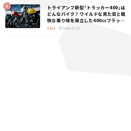
トライアンフ新型「トラッカー400」は
どんなバイク？ ワイルドな見た目と軽
快な乗り味を両立した400ccフラット
トラッカー【試乗レビュー】
Cars
2026.07.31