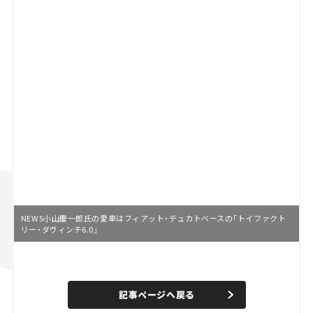
NEWS小山慶一郎氏の愛車はフィアット・デュカトベースの「トイファクト
リー・ダヴィンチ6.0」
L
o
/
U
a
n
d
記事ページへ戻る
m
e
u
d