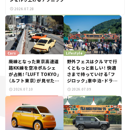
2026.07.28
Cars
Lifestyle
廃線となった東京高速道
野外フェスはクルマで行
路KK線を空冷ポルシェ
くともっと楽しい！ 快適
が占拠！「LUFT TOKYO」
さまで持っていける「フ
（ルフト東京）が見せた奇
ジロック」車中泊・ドライ
跡の一日——ハッサンの
ブガイド。
2026.07.10
2026.07.09
週末カーミーティング通
信 #2