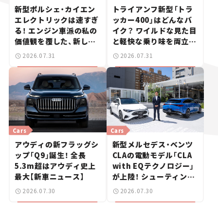
新型ポルシェ・カイエン
トライアンフ新型「トラ
エレクトリックは速すぎ
ッカー400」はどんなバ
る！ エンジン車派の私の
イク？ ワイルドな見た目
価値観を覆した、新しい
と軽快な乗り味を両立し
ポルシェの走り。
た400ccフラットトラッ
2026.07.31
2026.07.31
カー【試乗レビュー】
Cars
Cars
アウディの新フラッグシ
新型メルセデス・ベンツ
ップ「Q9」誕生！ 全長
CLAの電動モデル「CLA
5.3m超はアウディ史上
with EQテクノロジー」
最大【新車ニュース】
が上陸！ シューティング
ブレークも発売【新車ニ
2026.07.30
2026.07.30
ュース】