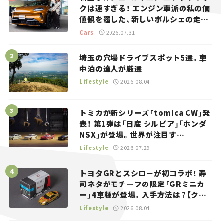
クは速すぎる！ エンジン車派の私の価
値観を覆した、新しいポルシェの走
り。
Cars
2026.07.31
埼玉の穴場ドライブスポット5選。車
中泊の達人が厳選
Lifestyle
2026.08.04
トミカが新シリーズ「tomica CW」発
表！ 第1弾は「日産 シルビア」「ホンダ
NSX」が登場。世界が注目す
る“JDM”に焦点【クルマとホビー】
Lifestyle
2026.07.29
トヨタGRとスシローが初コラボ！ 寿
司ネタがモチーフの限定「GRミニカ
ー」4車種が登場。入手方法は？【クル
マとホビー】
Lifestyle
2026.08.04