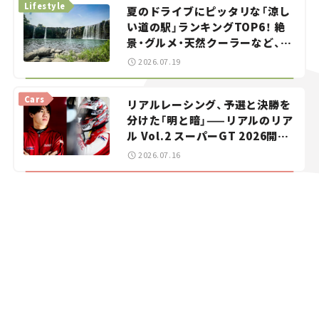
Lifestyle
夏のドライブにピッタリな「涼し
い道の駅」ランキングTOP6！ 絶
景・グルメ・天然クーラーなど、避
暑におすすめのスポットを紹介
2026.07.19
【道の駅マニアの推し駅ガイド】
vol.15
Cars
リアルレーシング、予選と決勝を
分けた「明と暗」——リアルのリア
ル Vol.2 スーパーGT 2026開幕
戦 岡山国際サーキット
2026.07.16