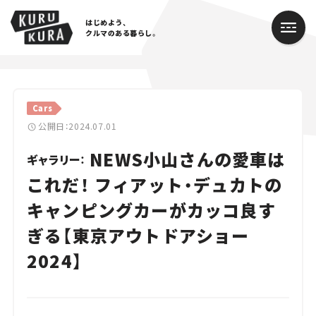
はじめよう、
クルマのある暮らし。
カテゴリ
Cars
Cars
公開日：2024.07.01
NEWS小山さんの愛車は
Lifestyle
ギャラリー：
これだ！ フィアット・デュカトの
Traffic
キャンピングカーがカッコ良す
Special
ぎる【東京アウトドアショー
Series
2024】
Campaign
人気のハッシュタグ