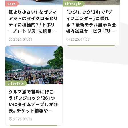
Cars
Lifestyle
軽より小さい！ なぜフィ
「フジロック’26」で「デ
アットはマイクロモビリ
ィフェンダー」に乗れ
ティに積極的？「トポリ
る!? 最新モデル展示＆会
ーノ」「トリス」に続きコ
場内送迎サービス「FUJI
ンセプトカー「ムルティ
ROCK go round」で冒
2026.07.09
2026.07.03
プリーナ」を発表。
険気分を楽しもう。
Lifestyle
クルマ旅で苗場に行こ
う！「フジロック’26」つ
いにタイムテーブルが発
表。チケット情報や
GREEN STAGEの出演ア
2026.07.03
ーティストをチェック。