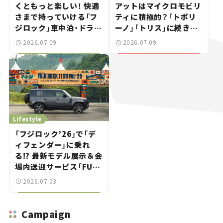
くともっと楽しい！ 快適
アットはマイクロモビリ
さまで持っていける「フ
ティに積極的？「トポリ
ジロック」車中泊・ドライ
ーノ」「トリス」に続きコ
ブガイド。
ンセプトカー「ムルティ
2026.07.09
2026.07.09
プリーナ」を発表。
Lifestyle
「フジロック’26」で「デ
ィフェンダー」に乗れ
る!? 最新モデル展示＆会
場内送迎サービス「FUJI
ROCK go round」で冒
2026.07.03
険気分を楽しもう。
Campaign