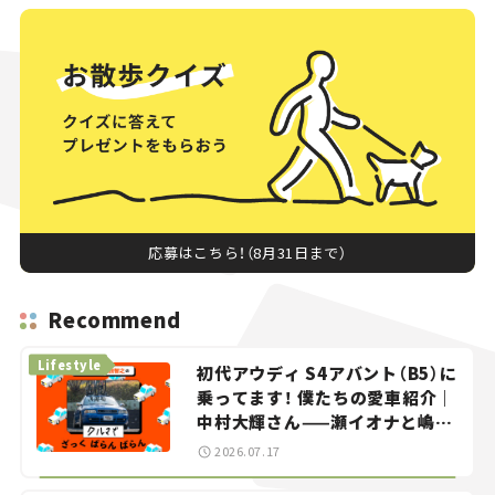
応募はこちら！（8月31日まで）
Recommend
Lifestyle
初代アウディ S4アバント（B5）に
乗ってます！ 僕たちの愛車紹介｜
中村大輝さん——瀬イオナと嶋田
智之の「クルマでざっくばらんば
2026.07.17
らん！」＃20