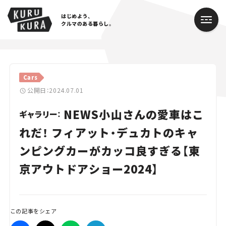
はじめよう、
クルマのある暮らし。
カテゴリ
Cars
Cars
公開日：2024.07.01
NEWS小山さんの愛車はこ
Lifestyle
ギャラリー：
れだ！ フィアット・デュカトのキャ
Traffic
ンピングカーがカッコ良すぎる【東
Special
京アウトドアショー2024】
Series
Campaign
この記事をシェア
人気のハッシュタグ