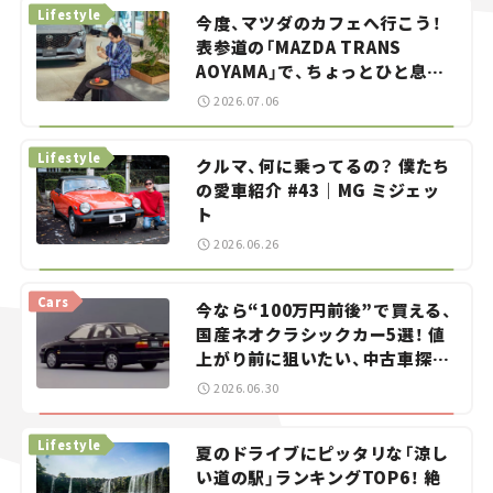
Lifestyle
今度、マツダのカフェへ行こう！
表参道の「MAZDA TRANS
AOYAMA」で、ちょっとひと息。
——連載｜CCGとクルマでどうす
2026.07.06
る？＜第13回＞
Lifestyle
クルマ、何に乗ってるの？ 僕たち
の愛車紹介 #43｜MG ミジェッ
ト
2026.06.26
Cars
今なら“100万円前後”で買える、
国産ネオクラシックカー5選！ 値
上がり前に狙いたい、中古車探し
をお手伝い――ちょっとイケてるマ
2026.06.30
イカー選び #02
Lifestyle
夏のドライブにピッタリな「涼し
い道の駅」ランキングTOP6！ 絶