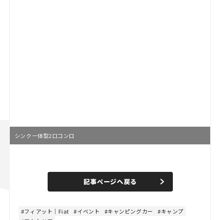
シンク一体型2口コンロ
L
o
/
U
a
n
d
記事ページへ戻る
m
e
u
d
t
:
e
4
8
フィアット｜Fiat
イベント
キャンピングカー
キャンプ
.