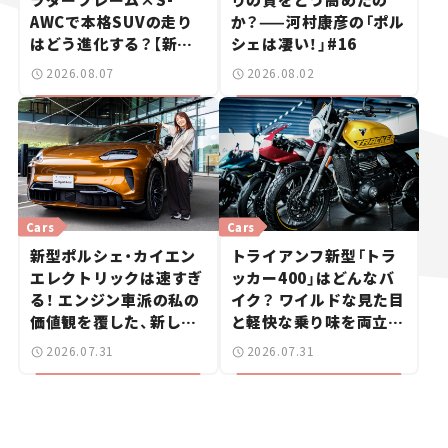
AWCで本格SUVの走り
か？——河村康彦の「ポル
はどう進化する？【新車
シェは凄い！」#16
ニュース】
2026.08.07
2026.08.02
Cars
Cars
新型ポルシェ・カイエン
トライアンフ新型「トラ
エレクトリックは速すぎ
ッカー400」はどんなバ
る！ エンジン車派の私の
イク？ ワイルドな見た目
価値観を覆した、新しい
と軽快な乗り味を両立し
ポルシェの走り。
た400ccフラットトラッ
2026.07.31
2026.07.31
カー【試乗レビュー】