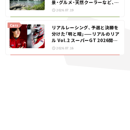
景・グルメ・天然クーラーなど、避
暑におすすめのスポットを紹介
2026.07.19
【道の駅マニアの推し駅ガイド】
vol.15
Cars
リアルレーシング、予選と決勝を
分けた「明と暗」——リアルのリア
ル Vol.2 スーパーGT 2026開幕
戦 岡山国際サーキット
2026.07.16