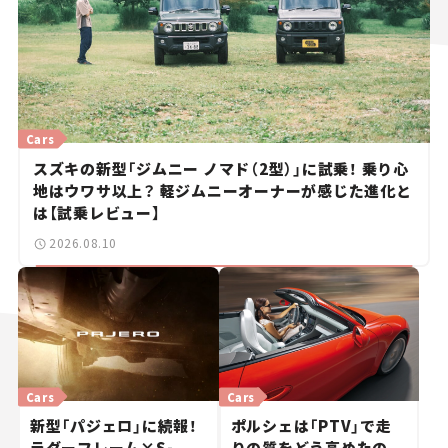
Cars
スズキの新型「ジムニー ノマド（2型）」に試乗！ 乗り心
地はウワサ以上？ 軽ジムニーオーナーが感じた進化と
は【試乗レビュー】
2026.08.10
Cars
Cars
新型「パジェロ」に続報！
ポルシェは「PTV」で走
ラダーフレーム×S-
りの質をどう高めたの