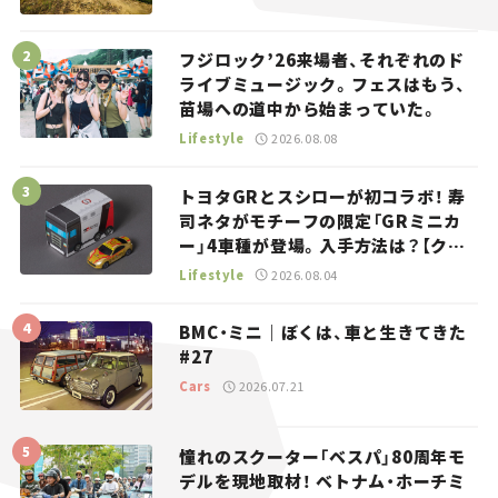
フジロック’26来場者、それぞれのド
ライブミュージック。フェスはもう、
苗場への道中から始まっていた。
Lifestyle
2026.08.08
トヨタGRとスシローが初コラボ！ 寿
司ネタがモチーフの限定「GRミニカ
ー」4車種が登場。入手方法は？【クル
マとホビー】
Lifestyle
2026.08.04
BMC・ミニ｜ぼくは、車と生きてきた
#27
Cars
2026.07.21
憧れのスクーター「ベスパ」80周年モ
デルを現地取材！ ベトナム・ホーチミ