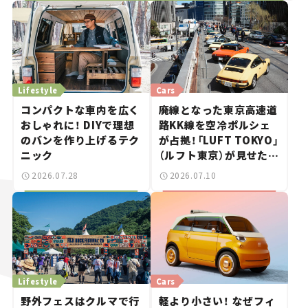
Lifestyle
Cars
コンパクトな車内を広く
廃線となった東京高速道
おしゃれに！ DIYで理想
路KK線を空冷ポルシェ
のバンを作り上げるテク
が占拠！「LUFT TOKYO」
ニック
（ルフト東京）が見せた奇
跡の一日——ハッサンの
2026.07.28
2026.07.10
週末カーミーティング通
信 #2
Lifestyle
Cars
野外フェスはクルマで行
軽より小さい！ なぜフィ