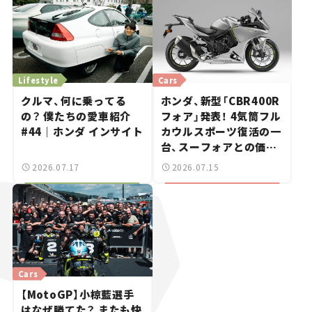
Lifestyle
Cars
クルマ、何に乗ってる
ホンダ、新型「CBR400R
の？ 僕たちの愛車紹介
フォア」発表！ 4気筒フル
#44｜ホンダ インサイト
カウルスポーツ復活の一
台、スーフォアとの価格
差は20万円【新車ニュー
2026.07.17
2026.07.15
ス】
Cars
【MotoGP】小椋藍選手
はなぜ勝てた？ またも快