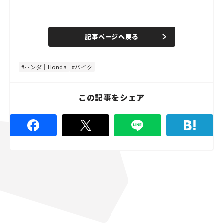
L
o
/
U
a
n
d
記事ページへ戻る
m
e
u
d
t
:
e
4
4
ホンダ｜Honda
バイク
.
4
4
%
この記事をシェア