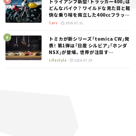
トライアンフ新型「トラッカー400」は
どんなバイク？ ワイルドな見た目と軽
快な乗り味を両立した400ccフラット
トラッカー【試乗レビュー】
Cars
2026.07.31
トミカが新シリーズ「tomica CW」発
表！ 第1弾は「日産 シルビア」「ホンダ
NSX」が登場。世界が注目す
る“JDM”に焦点【クルマとホビー】
Lifestyle
2026.07.29