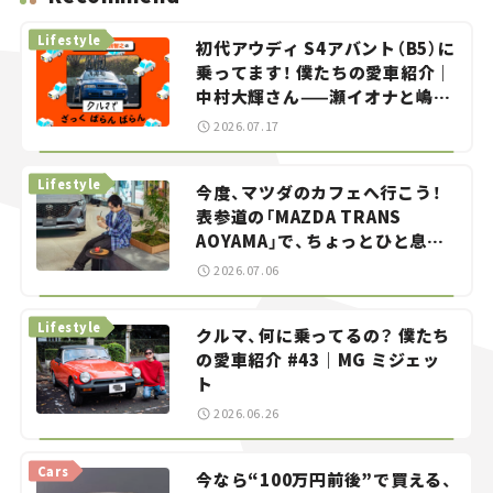
Lifestyle
初代アウディ S4アバント（B5）に
乗ってます！ 僕たちの愛車紹介｜
中村大輝さん——瀬イオナと嶋田
智之の「クルマでざっくばらんば
2026.07.17
らん！」＃20
Lifestyle
今度、マツダのカフェへ行こう！
表参道の「MAZDA TRANS
AOYAMA」で、ちょっとひと息。
——連載｜CCGとクルマでどうす
2026.07.06
る？＜第13回＞
Lifestyle
クルマ、何に乗ってるの？ 僕たち
の愛車紹介 #43｜MG ミジェッ
ト
2026.06.26
Cars
今なら“100万円前後”で買える、