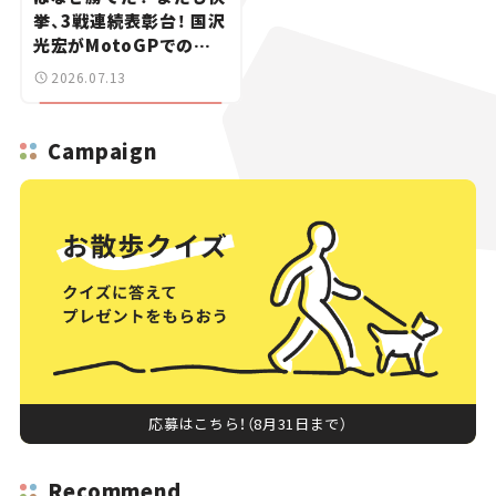
挙、3戦連続表彰台！ 国沢
光宏がMotoGPでの快
進撃を解説
2026.07.13
Campaign
応募はこちら！（8月31日まで）
Recommend