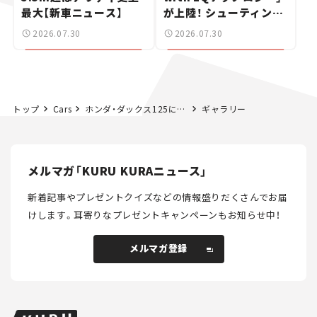
最大【新車ニュース】
が上陸！ シューティング
ブレークも発売【新車ニ
2026.07.30
2026.07.30
ュース】
トップ
Cars
ホンダ・ダックス125に新色が登場！ シックな「パールシャイニングブラック」は8月22日発売。
ギャラリー
メルマガ「KURU KURAニュース」
新着記事やプレゼントクイズなどの情報盛りだくさんでお届
けします。
耳寄りなプレゼントキャンペーンもお知らせ中！
メルマガ登録