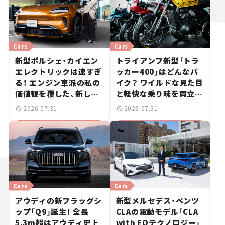
Cars
Cars
新型ポルシェ・カイエン
トライアンフ新型「トラ
エレクトリックは速すぎ
ッカー400」はどんなバ
る！ エンジン車派の私の
イク？ ワイルドな見た目
価値観を覆した、新しい
と軽快な乗り味を両立し
ポルシェの走り。
た400ccフラットトラッ
2026.07.31
2026.07.31
カー【試乗レビュー】
Cars
Cars
アウディの新フラッグシ
新型メルセデス・ベンツ
ップ「Q9」誕生！ 全長
CLAの電動モデル「CLA
5.3m超はアウディ史上
with EQテクノロジー」