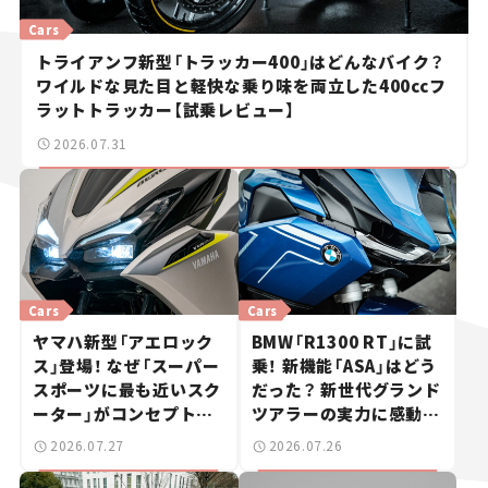
Cars
トライアンフ新型「トラッカー400」はどんなバイク？
ワイルドな見た目と軽快な乗り味を両立した400ccフ
ラットトラッカー【試乗レビュー】
2026.07.31
Cars
Cars
ヤマハ新型「アエロック
BMW「R1300 RT」に試
ス」登場！ なぜ「スーパー
乗！ 新機能「ASA」はどう
スポーツに最も近いスク
だった？ 新世代グランド
ーター」がコンセプトな
ツアラーの実力に感動
のか？【新車ニュース】
【試乗レビュー】
2026.07.27
2026.07.26