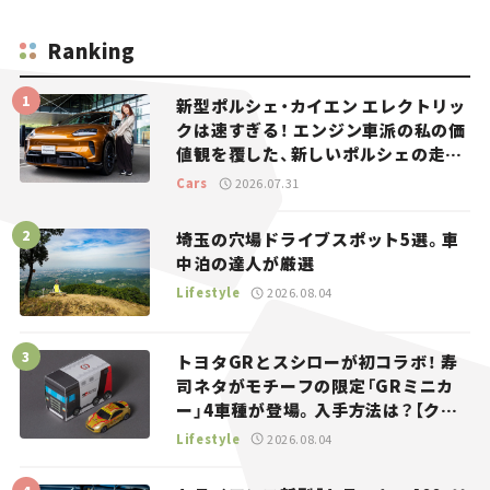
Ranking
新型ポルシェ・カイエン エレクトリッ
クは速すぎる！ エンジン車派の私の価
値観を覆した、新しいポルシェの走
り。
Cars
2026.07.31
埼玉の穴場ドライブスポット5選。車
中泊の達人が厳選
Lifestyle
2026.08.04
トヨタGRとスシローが初コラボ！ 寿
司ネタがモチーフの限定「GRミニカ
ー」4車種が登場。入手方法は？【クル
マとホビー】
Lifestyle
2026.08.04