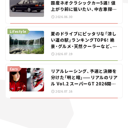
国産ネオクラシックカー5選！ 値
上がり前に狙いたい、中古車探し
をお手伝い――ちょっとイケてるマ
2026.06.30
イカー選び #02
Lifestyle
夏のドライブにピッタリな「涼し
い道の駅」ランキングTOP6！ 絶
景・グルメ・天然クーラーなど、避
暑におすすめのスポットを紹介
2026.07.19
【道の駅マニアの推し駅ガイド】
vol.15
Cars
リアルレーシング、予選と決勝を
分けた「明と暗」——リアルのリア
ル Vol.2 スーパーGT 2026開幕
戦 岡山国際サーキット
2026.07.16