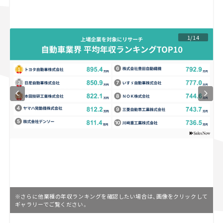
スズキ ジムニー｜Suzuki Jimny
スズキ｜Suzuki
マツダ｜Mazda
マツダ ロードスター｜Mazda Roadster
1/14
※さらに他業種の年収ランキングを確認したい場合は、画像をクリックして
ギャラリーでご覧ください。