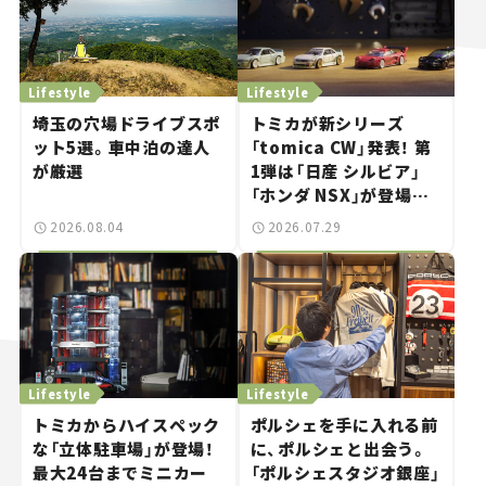
Lifestyle
Lifestyle
埼玉の穴場ドライブスポ
トミカが新シリーズ
ット5選。車中泊の達人
「tomica CW」発表！ 第
が厳選
1弾は「日産 シルビア」
「ホンダ NSX」が登場。
世界が注目す
2026.08.04
2026.07.29
る“JDM"に焦点【クルマ
とホビー】
Lifestyle
Lifestyle
トミカからハイスペック
ポルシェを手に入れる前
な「立体駐車場」が登場！
に、ポルシェと出会う。
最大24台までミニカー
「ポルシェスタジオ銀座」