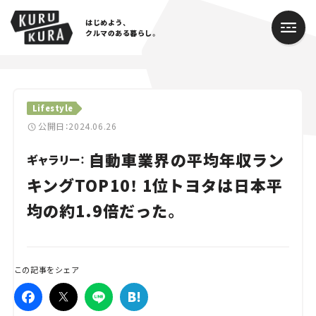
はじめよう、
クルマのある暮らし。
カテゴリ
Lifestyle
Cars
公開日：2024.06.26
自動車業界の平均年収ラン
Lifestyle
ギャラリー：
キングTOP10！ 1位トヨタは日本平
Traffic
均の約1.9倍だった。
Special
Series
この記事をシェア
Campaign
人気のハッシュタグ