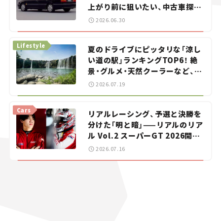
上がり前に狙いたい、中古車探し
をお手伝い――ちょっとイケてるマ
2026.06.30
イカー選び #02
Lifestyle
夏のドライブにピッタリな「涼し
い道の駅」ランキングTOP6！ 絶
景・グルメ・天然クーラーなど、避
暑におすすめのスポットを紹介
2026.07.19
【道の駅マニアの推し駅ガイド】
vol.15
Cars
リアルレーシング、予選と決勝を
分けた「明と暗」——リアルのリア
ル Vol.2 スーパーGT 2026開幕
戦 岡山国際サーキット
2026.07.16