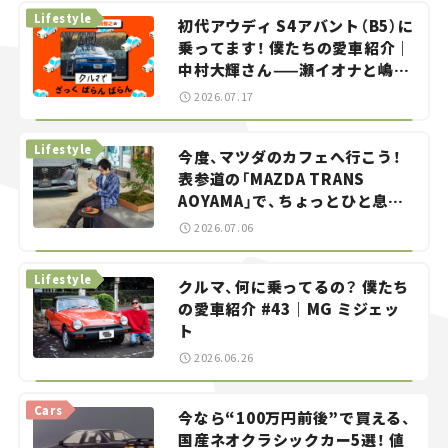
Lifestyle
初代アウディ S4アバント（B5）に
乗ってます！ 僕たちの愛車紹介｜
中村大輝さん——瀬イオナと嶋田
智之の「クルマでざっくばらんば
2026.07.17
らん！」＃20
Lifestyle
今度、マツダのカフェへ行こう！
表参道の「MAZDA TRANS
AOYAMA」で、ちょっとひと息。
——連載｜CCGとクルマでどうす
2026.07.06
る？＜第13回＞
Lifestyle
クルマ、何に乗ってるの？ 僕たち
の愛車紹介 #43｜MG ミジェッ
ト
2026.06.26
Cars
今なら“100万円前後”で買える、
国産ネオクラシックカー5選！ 値