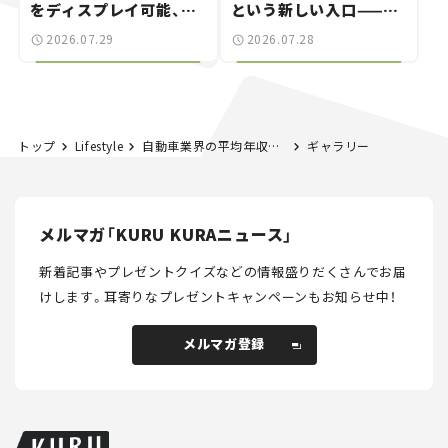
をディスプレイ可能、特
という新しい入口——連
別な「日産 GT-R
載｜CCGとクルマでどう
2026.07.29
2026.07.28
NISMO」も付属【クルマ
する？＜第14回＞
とホビー】
トップ
Lifestyle
自動車業界の平均年収ランキングTOP10！ 1位トヨタは日本平均の約1.9倍だった。
ギャラリー
メルマガ「KURU KURAニュース」
新着記事やプレゼントクイズなどの情報盛りだくさんでお届
けします。
耳寄りなプレゼントキャンペーンもお知らせ中！
メルマガ登録