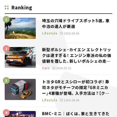
Ranking
埼玉の穴場ドライブスポット5選。車
中泊の達人が厳選
Lifestyle
2026.08.04
新型ポルシェ・カイエン エレクトリッ
クは速すぎる！ エンジン車派の私の価
値観を覆した、新しいポルシェの走
り。
Cars
2026.07.31
トヨタGRとスシローが初コラボ！ 寿
司ネタがモチーフの限定「GRミニカ
ー」4車種が登場。入手方法は？【クル
マとホビー】
Lifestyle
2026.08.04
BMC・ミニ｜ぼくは、車と生きてきた