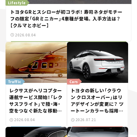
Lifestyle
トヨタGRとスシローが初コラボ！ 寿司ネタがモチー
フの限定「GRミニカー」4車種が登場。入手方法は？
【クルマとホビー】
2026.08.04
Traffic
Cars
レクサスがヘリコプター
トヨタの新しい「クラウ
運航サービス開始！「レク
ン クロスオーバー」はリ
サスフライト」で陸・海・
アデザインが変更に？ ツ
空をつなぐ新たな移動体
ートーンカラーも採用し
験とは
9月中旬に発表予定【新車
2026.08.04
2026.07.21
ニュース】