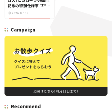
ロス」にカローラ60周年
記念の特別仕様車「Z“ア
ドベンチャー”」登場【新
2026.07.03
車ニュース】
Campaign
応募はこちら！（8月31日まで）
Recommend