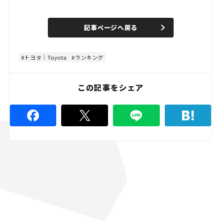
L
o
/
U
a
n
d
記事ページへ戻る
m
e
u
d
t
:
e
4
8
トヨタ｜Toyota
ランキング
.
8
9
%
この記事をシェア