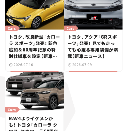
Cars
Cars
トヨタ、改良新型「カロー
トヨタ、アクア「GRスポ
ラ スポーツ」発売！ 新色
ーツ」発売！ 見ても走っ
追加＆60周年記念の特
ても心躍る専用装備が満
別仕様車を設定【新車ニ
載【新車ニュース】
ュース】
2026.07.16
2026.07.09
Cars
RAV4よりイケメンか
も！ トヨタ「カローラ ク