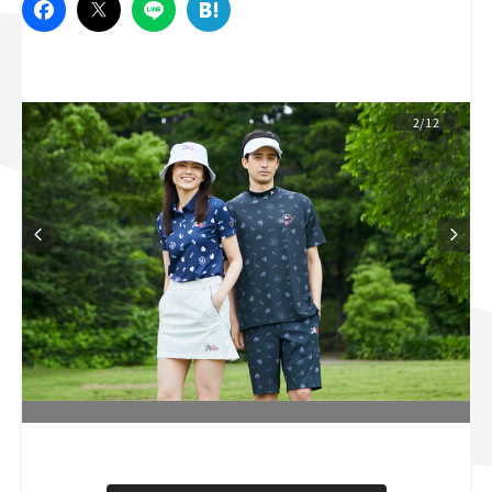
スズキ ジムニー｜Suzuki Jimny
スズキ｜Suzuki
マツダ｜Mazda
マツダ ロードスター｜Mazda Roadster
2/12
L
o
/
U
a
n