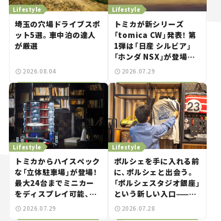
Lifestyle
Lifestyle
埼玉の穴場ドライブスポ
トミカが新シリーズ
ット5選。車中泊の達人
「tomica CW」発表！ 第
が厳選
1弾は「日産 シルビア」
「ホンダ NSX」が登場。
世界が注目す
2026.08.04
2026.07.29
る“JDM"に焦点【クルマ
とホビー】
Lifestyle
Lifestyle
トミカからハイスペック
ポルシェを手に入れる前
な「立体駐車場」が登場！
に、ポルシェと出会う。
最大24台までミニカー
「ポルシェスタジオ銀座」
をディスプレイ可能、特
という新しい入口——連
別な「日産 GT-R
載｜CCGとクルマでどう
2026.07.29
2026.07.28
NISMO」も付属【クルマ
する？＜第14回＞