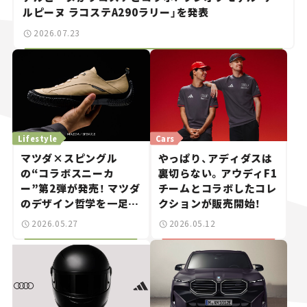
ルピーヌ ラコステA290ラリー」を発表
2026.07.23
Lifestyle
Cars
マツダ×スピングル
やっぱり、アディダスは
の“コラボスニーカ
裏切らない。アウディF1
ー”第2弾が発売！ マツダ
チームとコラボしたコレ
のデザイン哲学を一足に
クションが販売開始！
凝縮
2026.05.27
2026.05.12