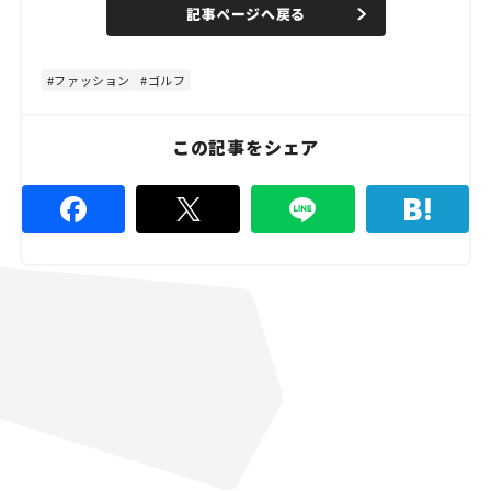
d
記事ページへ戻る
m
e
u
d
t
:
e
4
8
ファッション
ゴルフ
.
8
9
%
この記事をシェア