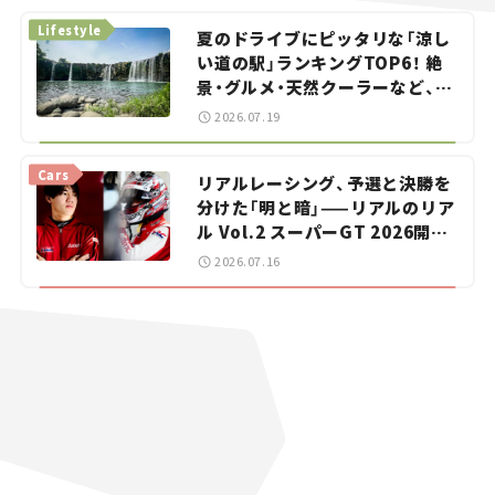
Lifestyle
夏のドライブにピッタリな「涼し
い道の駅」ランキングTOP6！ 絶
景・グルメ・天然クーラーなど、避
暑におすすめのスポットを紹介
2026.07.19
【道の駅マニアの推し駅ガイド】
vol.15
Cars
リアルレーシング、予選と決勝を
分けた「明と暗」——リアルのリア
ル Vol.2 スーパーGT 2026開幕
戦 岡山国際サーキット
2026.07.16