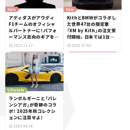
Cars
Cars
アディダスがアウディ
KithとBMWがコラボし
F1チームのオフィシャ
た世界47台の限定車
ルパートナーに！パフォ
「XM by Kith」の注文受
ーマンス志向のギアを共
付開始。日本では1台の
同開発
み！ 【新車ニュース】
2025.11.17
2025.07.05
Lifestyle
ランボルギーニと「バレ
ンシアガ」が奇跡のコラ
ボ！ 2025年秋コレクシ
ョンに注目せよ！
2025.06.16