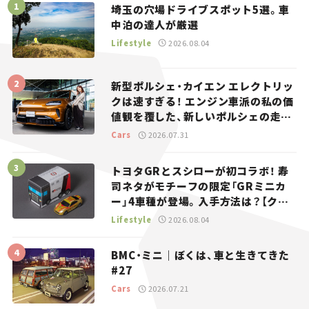
埼玉の穴場ドライブスポット5選。車
中泊の達人が厳選
Lifestyle
2026.08.04
新型ポルシェ・カイエン エレクトリッ
クは速すぎる！ エンジン車派の私の価
値観を覆した、新しいポルシェの走
り。
Cars
2026.07.31
トヨタGRとスシローが初コラボ！ 寿
司ネタがモチーフの限定「GRミニカ
ー」4車種が登場。入手方法は？【クル
マとホビー】
Lifestyle
2026.08.04
BMC・ミニ｜ぼくは、車と生きてきた
#27
Cars
2026.07.21