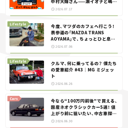
中村大輝さん——瀬イオナと嶋田
智之の「クルマでざっくばらんば
2026.07.17
らん！」＃20
Lifestyle
今度、マツダのカフェへ行こう！
表参道の「MAZDA TRANS
AOYAMA」で、ちょっとひと息。
——連載｜CCGとクルマでどうす
2026.07.06
る？＜第13回＞
Lifestyle
クルマ、何に乗ってるの？ 僕たち
の愛車紹介 #43｜MG ミジェッ
ト
2026.06.26
Cars
今なら“100万円前後”で買える、
国産ネオクラシックカー5選！ 値
上がり前に狙いたい、中古車探し
をお手伝い――ちょっとイケてるマ
2026.06.30
イカー選び #02