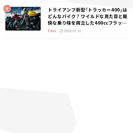
トライアンフ新型「トラッカー400」は
どんなバイク？ ワイルドな見た目と軽
快な乗り味を両立した400ccフラット
トラッカー【試乗レビュー】
Cars
2026.07.31