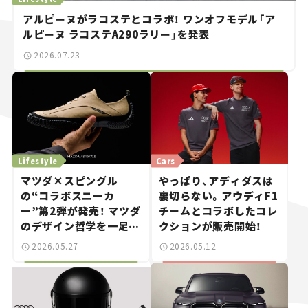
アルピーヌがラコステとコラボ！ ワンオフモデル「ア
ルピーヌ ラコステA290ラリー」を発表
2026.07.23
Lifestyle
Cars
マツダ×スピングル
やっぱり、アディダスは
の“コラボスニーカ
裏切らない。アウディF1
ー”第2弾が発売！ マツダ
チームとコラボしたコレ
のデザイン哲学を一足に
クションが販売開始！
凝縮
2026.05.27
2026.05.12