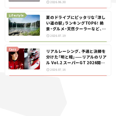
をお手伝い――ちょっとイケてるマ
2026.06.30
イカー選び #02
Lifestyle
夏のドライブにピッタリな「涼し
い道の駅」ランキングTOP6！ 絶
景・グルメ・天然クーラーなど、避
暑におすすめのスポットを紹介
2026.07.19
【道の駅マニアの推し駅ガイド】
vol.15
Cars
リアルレーシング、予選と決勝を
分けた「明と暗」——リアルのリア
ル Vol.2 スーパーGT 2026開幕
戦 岡山国際サーキット
2026.07.16