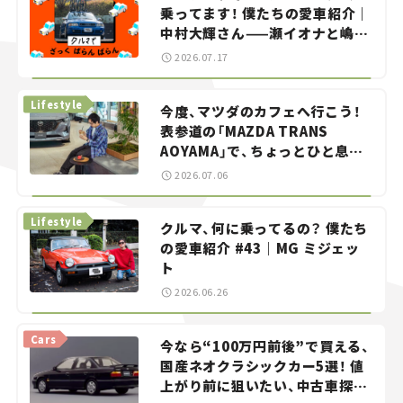
乗ってます！ 僕たちの愛車紹介｜
中村大輝さん——瀬イオナと嶋田
智之の「クルマでざっくばらんば
2026.07.17
らん！」＃20
Lifestyle
今度、マツダのカフェへ行こう！
表参道の「MAZDA TRANS
AOYAMA」で、ちょっとひと息。
——連載｜CCGとクルマでどうす
2026.07.06
る？＜第13回＞
Lifestyle
クルマ、何に乗ってるの？ 僕たち
の愛車紹介 #43｜MG ミジェッ
ト
2026.06.26
Cars
今なら“100万円前後”で買える、
国産ネオクラシックカー5選！ 値
上がり前に狙いたい、中古車探し