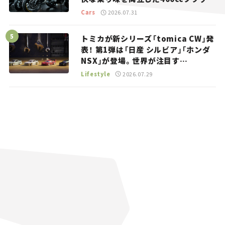
トラッカー【試乗レビュー】
Cars
2026.07.31
トミカが新シリーズ「tomica CW」発
表！ 第1弾は「日産 シルビア」「ホンダ
NSX」が登場。世界が注目す
る“JDM”に焦点【クルマとホビー】
Lifestyle
2026.07.29