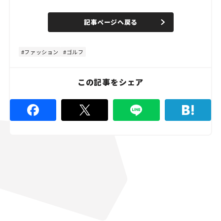
o
/
U
a
n
d
記事ページへ戻る
m
e
u
d
t
:
e
4
4
ファッション
ゴルフ
.
4
4
%
この記事をシェア