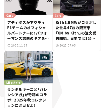
Cars
Cars
アディダスがアウディ
KithとBMWがコラボし
F1チームのオフィシャ
た世界47台の限定車
ルパートナーに！パフォ
「XM by Kith」の注文受
ーマンス志向のギアを共
付開始。日本では1台の
同開発
み！ 【新車ニュース】
2025.11.17
2025.07.05
Lifestyle
ランボルギーニと「バレ
ンシアガ」が奇跡のコラ
ボ！ 2025年秋コレクシ
ョンに注目せよ！