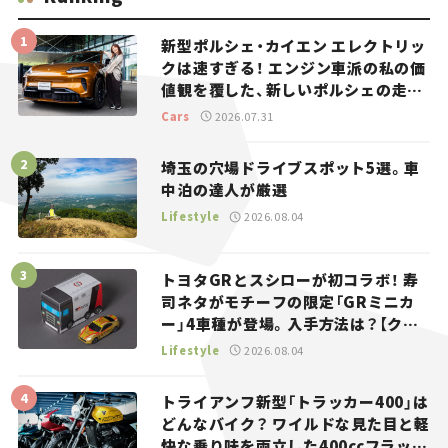
新型ポルシェ・カイエン エレクトリッ
クは速すぎる！ エンジン車派の私の価
値観を覆した、新しいポルシェの走
り。
Cars
2026.07.31
埼玉の穴場ドライブスポット5選。車
中泊の達人が厳選
Lifestyle
2026.08.04
トヨタGRとスシローが初コラボ！ 寿
司ネタがモチーフの限定「GRミニカ
ー」4車種が登場。入手方法は？【クル
マとホビー】
Lifestyle
2026.08.04
トライアンフ新型「トラッカー400」は
どんなバイク？ ワイルドな見た目と軽
快な乗り味を両立した400ccフラット