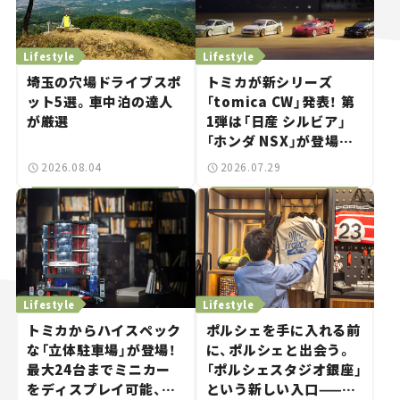
Lifestyle
Lifestyle
埼玉の穴場ドライブスポ
トミカが新シリーズ
ット5選。車中泊の達人
「tomica CW」発表！ 第
が厳選
1弾は「日産 シルビア」
「ホンダ NSX」が登場。
世界が注目す
2026.08.04
2026.07.29
る“JDM"に焦点【クルマ
とホビー】
Lifestyle
Lifestyle
トミカからハイスペック
ポルシェを手に入れる前
な「立体駐車場」が登場！
に、ポルシェと出会う。
最大24台までミニカー
「ポルシェスタジオ銀座」
をディスプレイ可能、特
という新しい入口——連