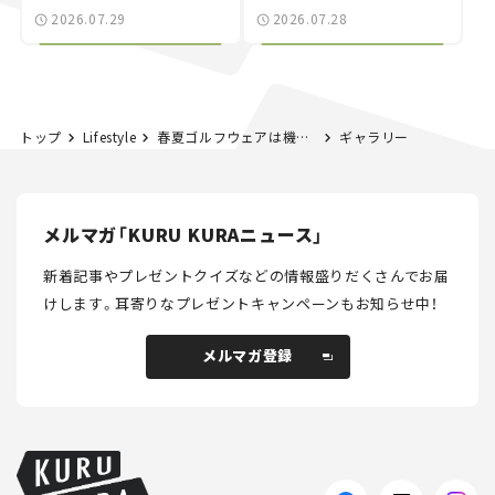
別な「日産 GT-R
載｜CCGとクルマでどう
2026.07.29
2026.07.28
NISMO」も付属【クルマ
する？＜第14回＞
とホビー】
トップ
Lifestyle
春夏ゴルフウェアは機能性で選ぶ！「ルシアン ペラフィネ エルピーエフジー」の新作。【クルマとゴルフ】
ギャラリー
メルマガ「KURU KURAニュース」
新着記事やプレゼントクイズなどの情報盛りだくさんでお届
けします。
耳寄りなプレゼントキャンペーンもお知らせ中！
メルマガ登録
メルマガ登録