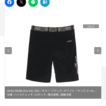
スズキ ジムニー｜Suzuki Jimny
スズキ｜Suzuki
マツダ｜Mazda
マツダ ロードスター｜Mazda Roadster
10/12
WIND BERMUDA ¥42,900／カラー：ブラック、ホワイト／サイズ：S〜XL／
仕様：ハイストレッチ、UVカット、吸水速乾、接触冷感
L