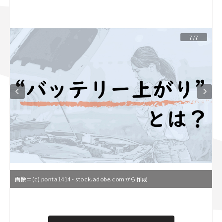
スズキ ジムニー｜Suzuki Jimny
スズキ｜Suzuki
マツダ｜Mazda
マツダ ロードスター｜Mazda Roadster
7/7
画像＝(c) ponta1414 - stock.adobe.comから作成
L
o
/
U
a
n
d