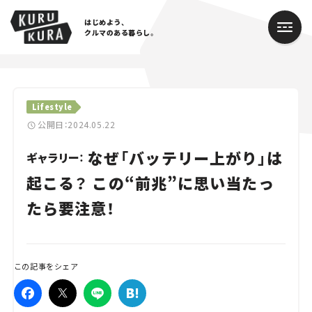
はじめよう、
クルマのある暮らし。
カテゴリ
Lifestyle
Cars
公開日：2024.05.22
なぜ「バッテリー上がり」は
Lifestyle
ギャラリー：
起こる？ この“前兆”に思い当たっ
Traffic
たら要注意！
Special
Series
この記事をシェア
Campaign
人気のハッシュタグ