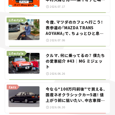
智之の「クルマでざっくばらんば
2026.07.17
らん！」＃20
Lifestyle
今度、マツダのカフェへ行こう！
表参道の「MAZDA TRANS
AOYAMA」で、ちょっとひと息。
——連載｜CCGとクルマでどうす
2026.07.06
る？＜第13回＞
Lifestyle
クルマ、何に乗ってるの？ 僕たち
の愛車紹介 #43｜MG ミジェッ
ト
2026.06.26
Cars
今なら“100万円前後”で買える、
国産ネオクラシックカー5選！ 値
上がり前に狙いたい、中古車探し
をお手伝い――ちょっとイケてるマ
2026.06.30
イカー選び #02