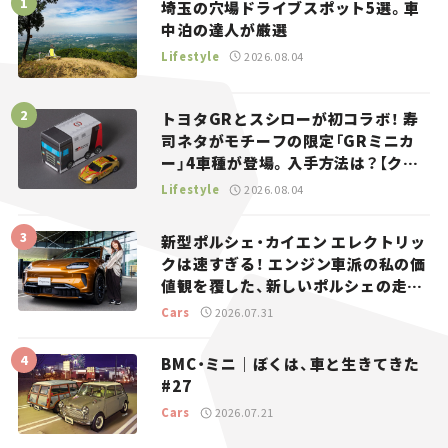
埼玉の穴場ドライブスポット5選。車
中泊の達人が厳選
Lifestyle
2026.08.04
トヨタGRとスシローが初コラボ！ 寿
司ネタがモチーフの限定「GRミニカ
ー」4車種が登場。入手方法は？【クル
マとホビー】
Lifestyle
2026.08.04
新型ポルシェ・カイエン エレクトリッ
クは速すぎる！ エンジン車派の私の価
値観を覆した、新しいポルシェの走
り。
Cars
2026.07.31
BMC・ミニ｜ぼくは、車と生きてきた
#27
Cars
2026.07.21