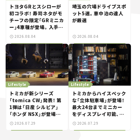
トヨタGRとスシローが
埼玉の穴場ドライブスポ
初コラボ！ 寿司ネタがモ
ット5選。車中泊の達人
チーフの限定「GRミニカ
が厳選
ー」4車種が登場。入手方
法は？【クルマとホビー】
2026.08.04
2026.08.04
Lifestyle
Lifestyle
トミカが新シリーズ
トミカからハイスペック
「tomica CW」発表！ 第
な「立体駐車場」が登場！
1弾は「日産 シルビア」
最大24台までミニカー
「ホンダ NSX」が登場。
をディスプレイ可能、特
世界が注目す
別な「日産 GT-R
2026.07.29
2026.07.29
る“JDM"に焦点【クルマ
NISMO」も付属【クルマ
とホビー】
とホビー】