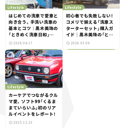
Lifestyle
Lifestyle
はじめての洗車で愛車と
初⼼者でも失敗しない！
向き合う。手洗い洗車の
コメリで揃える「洗⾞ス
基本とコツ｜黒木美珠の
ターターセット」購入ガ
「ときめく洗車日和」
イド｜黒木美珠の「とき
vol.02
めく洗車日和」vol.01
2026.04.17
2026.03.06
Lifestyle
カーケアでつながるクル
マ愛。ソフト99「くるま
まていらいふ」初のリア
ルイベントをレポート！
2025.12.23