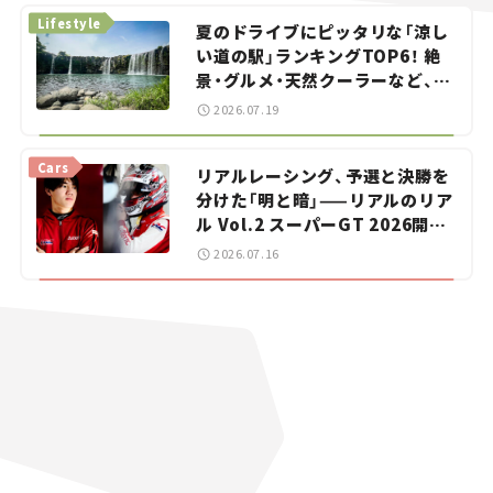
Lifestyle
夏のドライブにピッタリな「涼し
い道の駅」ランキングTOP6！ 絶
景・グルメ・天然クーラーなど、避
暑におすすめのスポットを紹介
2026.07.19
【道の駅マニアの推し駅ガイド】
vol.15
Cars
リアルレーシング、予選と決勝を
分けた「明と暗」——リアルのリア
ル Vol.2 スーパーGT 2026開幕
戦 岡山国際サーキット
2026.07.16