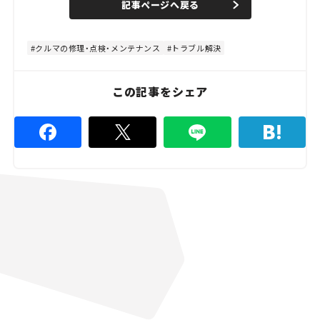
記事ページへ戻る
m
e
u
d
t
:
e
4
4
クルマの修理・点検・メンテナンス
トラブル解決
.
4
4
%
この記事をシェア