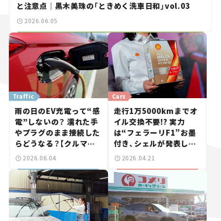
と注意点｜黒木美珠の「ときめく洗車日和」vol.03
2026.06.05
Traffic
Cars
雨の日のEV充電って“感
走行1万5000kmまでオ
電”しないの？ 濡れた手
イル交換不要!? 実力
やプラグのまま接続した
は“フェラーリF1”お墨
らどうなる？【クルマの
付き、シェルが発表した
知識】
新エンジンオイルが、僕
2026.06.04
2026.04.21
らのカーライフを豊かに
する