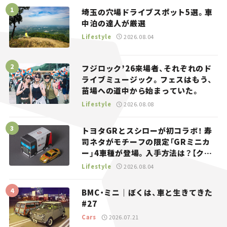
埼玉の穴場ドライブスポット5選。車
中泊の達人が厳選
Lifestyle
2026.08.04
フジロック’26来場者、それぞれのド
ライブミュージック。フェスはもう、
苗場への道中から始まっていた。
Lifestyle
2026.08.08
トヨタGRとスシローが初コラボ！ 寿
司ネタがモチーフの限定「GRミニカ
ー」4車種が登場。入手方法は？【クル
マとホビー】
Lifestyle
2026.08.04
BMC・ミニ｜ぼくは、車と生きてきた
#27
Cars
2026.07.21