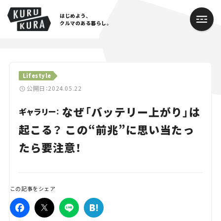
はじめよう、
クルマのある暮らし。
カテゴリ
Lifestyle
Cars
公開日：2024.05.22
なぜ「バッテリー上がり」は
Lifestyle
ギャラリー：
起こる？ この“前兆”に思い当たっ
Traffic
たら要注意！
Special
Series
この記事をシェア
Campaign
人気のハッシュタグ