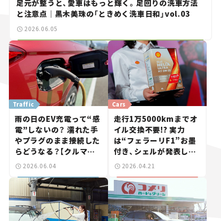
足元が整うと、愛車はもっと輝く。足回りの洗車方法
と注意点｜黒木美珠の「ときめく洗車日和」vol.03
2026.06.05
Traffic
Cars
雨の日のEV充電って“感
走行1万5000kmまでオ
電”しないの？ 濡れた手
イル交換不要!? 実力
やプラグのまま接続した
は“フェラーリF1”お墨
らどうなる？【クルマの
付き、シェルが発表した
知識】
新エンジンオイルが、僕
2026.06.04
2026.04.21
らのカーライフを豊かに
する