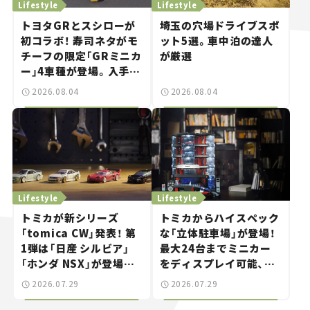
Lifestyle
Lifestyle
トヨタGRとスシローが
埼玉の穴場ドライブスポ
初コラボ！ 寿司ネタがモ
ット5選。車中泊の達人
チーフの限定「GRミニカ
が厳選
ー」4車種が登場。入手方
法は？【クルマとホビー】
2026.08.04
2026.08.04
Lifestyle
Lifestyle
トミカが新シリーズ
トミカからハイスペック
「tomica CW」発表！ 第
な「立体駐車場」が登場！
1弾は「日産 シルビア」
最大24台までミニカー
「ホンダ NSX」が登場。
をディスプレイ可能、特
世界が注目す
別な「日産 GT-R
2026.07.29
2026.07.29
る“JDM"に焦点【クルマ
NISMO」も付属【クルマ
とホビー】
とホビー】