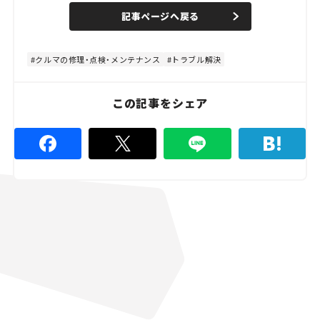
n
d
記事ページへ戻る
m
e
u
d
t
:
e
4
8
クルマの修理・点検・メンテナンス
トラブル解決
.
8
9
%
この記事をシェア