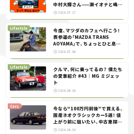
中村大輝さん——瀬イオナと嶋田
智之の「クルマでざっくばらんば
2026.07.17
らん！」＃20
Lifestyle
今度、マツダのカフェへ行こう！
表参道の「MAZDA TRANS
AOYAMA」で、ちょっとひと息。
——連載｜CCGとクルマでどうす
2026.07.06
る？＜第13回＞
Lifestyle
クルマ、何に乗ってるの？ 僕たち
の愛車紹介 #43｜MG ミジェッ
ト
2026.06.26
Cars
今なら“100万円前後”で買える、
国産ネオクラシックカー5選！ 値
上がり前に狙いたい、中古車探し
をお手伝い――ちょっとイケてるマ
2026.06.30