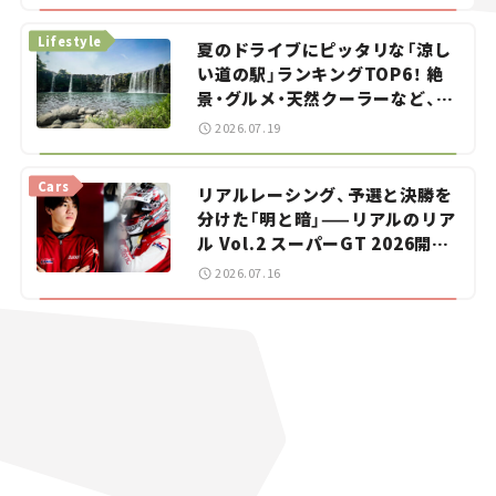
イカー選び #02
Lifestyle
夏のドライブにピッタリな「涼し
い道の駅」ランキングTOP6！ 絶
景・グルメ・天然クーラーなど、避
暑におすすめのスポットを紹介
2026.07.19
【道の駅マニアの推し駅ガイド】
vol.15
Cars
リアルレーシング、予選と決勝を
分けた「明と暗」——リアルのリア
ル Vol.2 スーパーGT 2026開幕
戦 岡山国際サーキット
2026.07.16