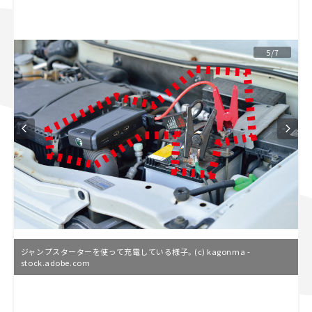
スズキ ジムニー｜Suzuki Jimny
スズキ｜Suzuki
マツダ｜Mazda
マツダ ロードスター｜Mazda Roadster
5/7
ジャンプスターターを使って充電している様子。(c) kagonma -
stock.adobe.com
L
o
/
U
a