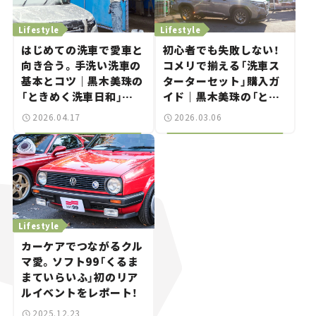
Lifestyle
Lifestyle
はじめての洗車で愛車と
初⼼者でも失敗しない！
向き合う。手洗い洗車の
コメリで揃える「洗⾞ス
基本とコツ｜黒木美珠の
ターターセット」購入ガ
「ときめく洗車日和」
イド｜黒木美珠の「とき
vol.02
めく洗車日和」vol.01
2026.04.17
2026.03.06
Lifestyle
カーケアでつながるクル
マ愛。ソフト99「くるま
まていらいふ」初のリア
ルイベントをレポート！
2025.12.23