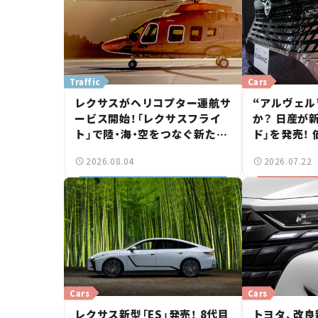
Traffic
Cars
レクサスがヘリコプター運航サ
“アルヴェル
ービス開始！「レクサスフライ
か？ 日産が
ト」で陸・海・空をつなぐ新たな
ド」を発売！ 
移動体験とは
ら【新車ニュ
2026.08.04
2026.07.22
Cars
Cars
レクサス新型「ES」発売！ 8代目
トヨタ、改良