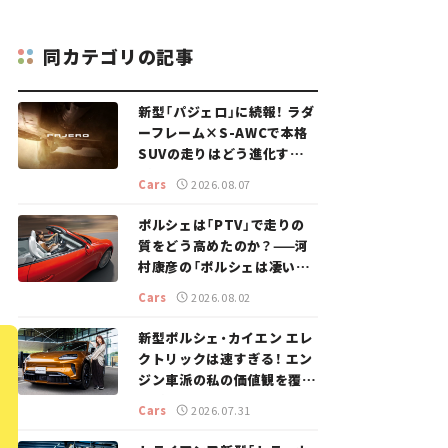
同カテゴリの記事
新型「パジェロ」に続報！ ラダ
ーフレーム×S-AWCで本格
SUVの走りはどう進化する？
【新車ニュース】
Cars
2026.08.07
ポルシェは「PTV」で走りの
質をどう高めたのか？——河
村康彦の「ポルシェは凄い！」
#16
Cars
2026.08.02
新型ポルシェ・カイエン エレ
クトリックは速すぎる！ エン
ジン車派の私の価値観を覆し
た、新しいポルシェの走り。
Cars
2026.07.31