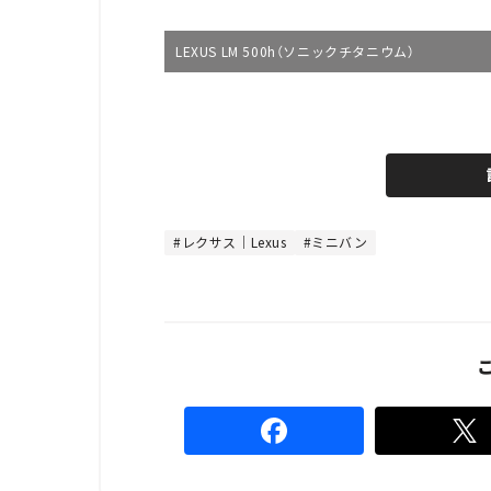
LEXUS LM 500h（ソニックチタニウム）
L
o
/
U
a
n
d
m
e
u
d
t
:
e
8
0
レクサス｜Lexus
ミニバン
.
0
0
%