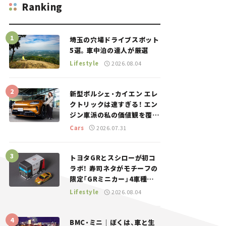
Ranking
埼玉の穴場ドライブスポット
5選。車中泊の達人が厳選
Lifestyle
2026.08.04
新型ポルシェ・カイエン エレ
クトリックは速すぎる！ エン
ジン車派の私の価値観を覆し
た、新しいポルシェの走り。
Cars
2026.07.31
トヨタGRとスシローが初コ
ラボ！ 寿司ネタがモチーフの
限定「GRミニカー」4車種が
登場。入手方法は？【クルマ
Lifestyle
2026.08.04
とホビー】
BMC・ミニ｜ぼくは、車と生