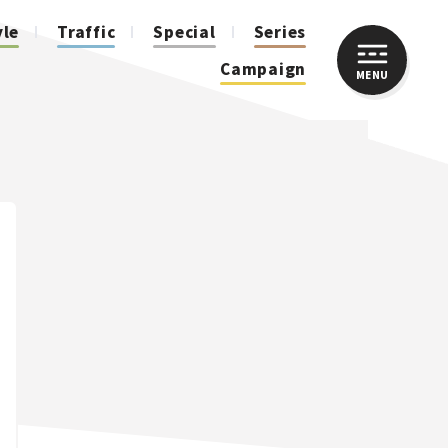
yle
Traffic
Special
Series
Campaign
MENU
CLOSE
人気のハッシュタグ
スズキ ジムニー｜Suzuki Jimny
スズキ｜Suzuki
マツダ｜Mazda
マツダ ロードスター｜Mazda Roadster