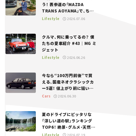
う！ 表参道の「MAZDA
TRANS AOYAMA」で、ちょ
っとひと息。——連載｜CCG
Lifestyle
2026.07.06
とクルマでどうする？＜第13
回＞
クルマ、何に乗ってるの？ 僕
たちの愛車紹介 #43｜MG ミ
ジェット
Lifestyle
2026.06.26
今なら“100万円前後”で買
える、国産ネオクラシックカ
ー5選！ 値上がり前に狙いた
い、中古車探しをお手伝い――ち
Cars
2026.06.30
ょっとイケてるマイカー選び
#02
夏のドライブにピッタリな
「涼しい道の駅」ランキング
TOP6！ 絶景・グルメ・天然ク
ーラーなど、避暑におすすめ
Lifestyle
2026.07.19