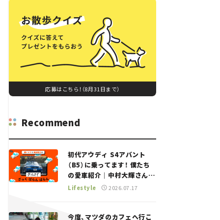
応募はこちら！（8月31日まで）
Recommend
初代アウディ S4アバント
（B5）に乗ってます！ 僕たち
の愛車紹介｜中村大輝さん
——瀬イオナと嶋田智之の
Lifestyle
2026.07.17
「クルマでざっくばらんばら
ん！」＃20
今度、マツダのカフェへ行こ