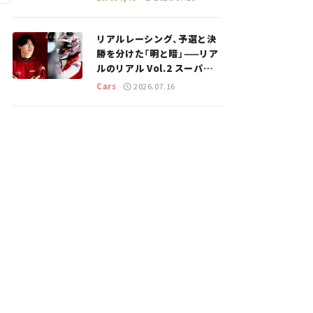
のスポットを紹介【道の駅マ
ニアの推し駅ガイド】vol.15
リアルレーシング、予選と決
勝を分けた「明と暗」——リア
ルのリアル Vol.2 スーパー
GT 2026開幕戦 岡山国際サ
Cars
2026.07.16
ーキット