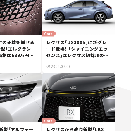
Cars
”の牙城を崩せる
レクサス「UX300h」に新グレ
新型「エルグラン
ード登場！ 「シャイニングエッ
価格は689万円か
センス」はレクサス初採用の加
ース】
飾で上質感アップ【新車ニュー
2026.07.08
ス】
Cars
新型「アルファー
レクサスから改良新型「LBX