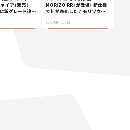
ァイア」発売！
MORIZO RR」が登場！ 新仕様
EVに新グレード追
で何が進化した？ モリゾウの
陣で新型エルグラ
愛車をイメージした“個性”に
2026.05.22
新車ニュース】
注目【新車ニュース】