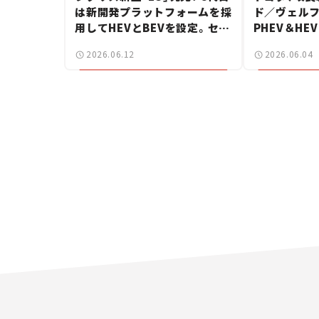
は新開発プラットフォームを採
ド／ヴェルフ
用してHEVとBEVを設定。セダ
PHEV＆H
ンはまだまだ終わらない！【新
加、盤石の布
2026.06.12
2026.06.04
車ニュース】
ンド迎撃へ【