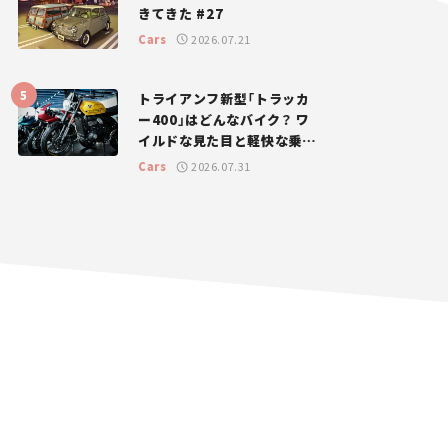
きてきた #27
Cars
2026.07.21
トライアンフ新型「トラッカ
ー400」はどんなバイク？ ワ
イルドな見た目と軽快な乗り
味を両立した400ccフラット
Cars
2026.07.31
トラッカー【試乗レビュー】