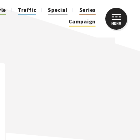
yle
Traffic
Special
Series
Campaign
MENU
CLOSE
人気のハッシュタグ
スズキ ジムニー｜Suzuki Jimny
スズキ｜Suzuki
マツダ｜Mazda
マツダ ロードスター｜Mazda Roadster