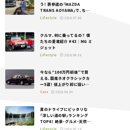
う！ 表参道の「MAZDA
TRANS AOYAMA」で、ちょ
っとひと息。——連載｜CCG
Lifestyle
2026.07.06
とクルマでどうする？＜第13
回＞
クルマ、何に乗ってるの？ 僕
たちの愛車紹介 #43｜MG ミ
ジェット
Lifestyle
2026.06.26
今なら“100万円前後”で買
える、国産ネオクラシックカ
ー5選！ 値上がり前に狙いた
い、中古車探しをお手伝い――ち
Cars
2026.06.30
ょっとイケてるマイカー選び
#02
夏のドライブにピッタリな
「涼しい道の駅」ランキング
TOP6！ 絶景・グルメ・天然ク
ーラーなど、避暑におすすめ
Lifestyle
2026.07.19