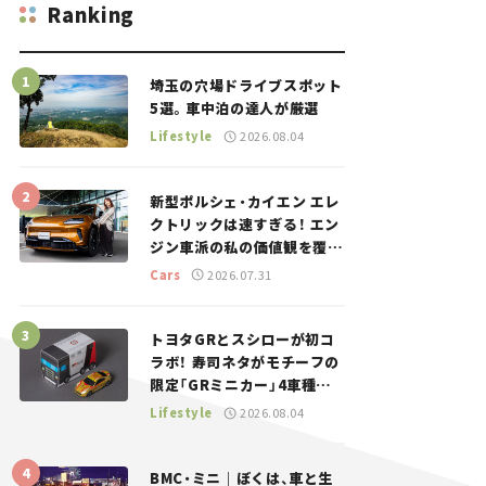
Ranking
埼玉の穴場ドライブスポット
5選。車中泊の達人が厳選
Lifestyle
2026.08.04
新型ポルシェ・カイエン エレ
クトリックは速すぎる！ エン
ジン車派の私の価値観を覆し
た、新しいポルシェの走り。
Cars
2026.07.31
トヨタGRとスシローが初コ
ラボ！ 寿司ネタがモチーフの
限定「GRミニカー」4車種が
登場。入手方法は？【クルマ
Lifestyle
2026.08.04
とホビー】
BMC・ミニ｜ぼくは、車と生