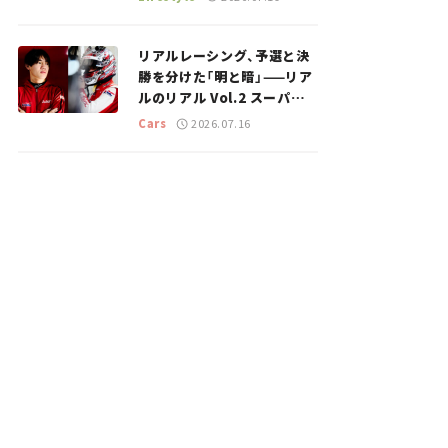
のスポットを紹介【道の駅マ
ニアの推し駅ガイド】vol.15
リアルレーシング、予選と決
勝を分けた「明と暗」——リア
ルのリアル Vol.2 スーパー
GT 2026開幕戦 岡山国際サ
Cars
2026.07.16
ーキット