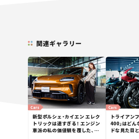
関連ギャラリー
Cars
Cars
新型ポルシェ・カイエン エレク
トライアンフ
トリックは速すぎる！ エンジン
400」はど
車派の私の価値観を覆した、新
ドな見た目
しいポルシェの走り。
立した400