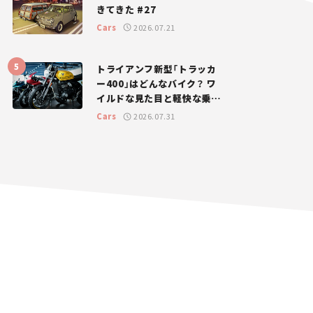
きてきた #27
Cars
2026.07.21
トライアンフ新型「トラッカ
ー400」はどんなバイク？ ワ
イルドな見た目と軽快な乗り
味を両立した400ccフラット
Cars
2026.07.31
トラッカー【試乗レビュー】