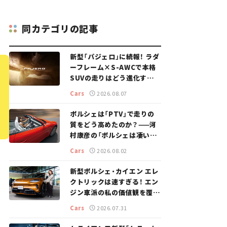
同カテゴリの記事
新型「パジェロ」に続報！ ラダ
ーフレーム×S-AWCで本格
SUVの走りはどう進化する？
【新車ニュース】
Cars
2026.08.07
ポルシェは「PTV」で走りの
質をどう高めたのか？——河
村康彦の「ポルシェは凄い！」
#16
Cars
2026.08.02
新型ポルシェ・カイエン エレ
クトリックは速すぎる！ エン
ジン車派の私の価値観を覆し
た、新しいポルシェの走り。
Cars
2026.07.31