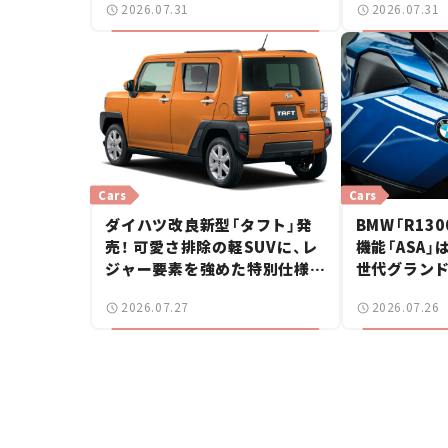
2026.07.31
2026.07.31
ー【試乗レビ
Cars
Cars
ダイハツ改良新型「タフト」発
BMW「R130
売！ 可愛さ排除の軽SUVに、レ
機能「ASA」
ジャー要素を強めた特別仕様車
世代グラン
2モデルを設定【新車ニュース】
感動【試乗レ
2026.07.27
2026.07.26