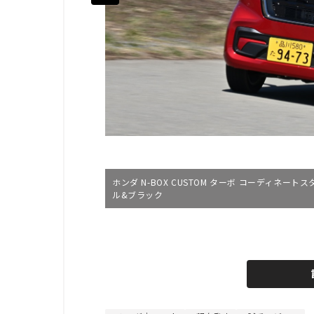
ホンダ N-BOX CUSTOM ターボ コーディネ
ル&ブラック
L
o
/
U
a
n
d
m
e
u
d
t
:
e
4
4