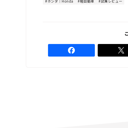
ホンダ｜Honda
軽自動車
試乗レビュー
.
4
4
%