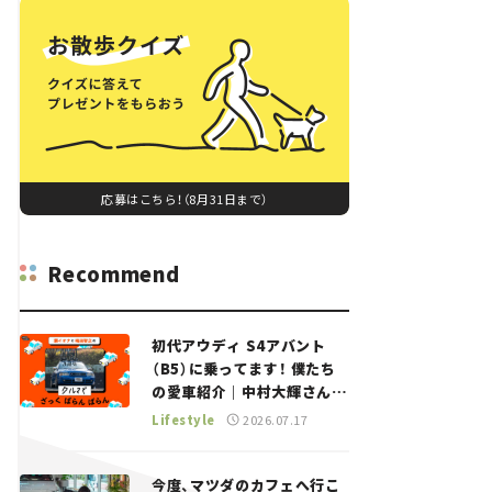
応募はこちら！（8月31日まで）
Recommend
初代アウディ S4アバント
（B5）に乗ってます！ 僕たち
の愛車紹介｜中村大輝さん
——瀬イオナと嶋田智之の
Lifestyle
2026.07.17
「クルマでざっくばらんばら
ん！」＃20
今度、マツダのカフェへ行こ