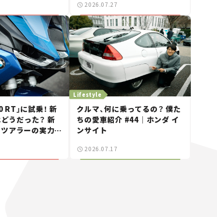
2026.07.27
ュー】
Lifestyle
0 RT」に試乗！ 新
クルマ、何に乗ってるの？ 僕た
はどうだった？ 新
ちの愛車紹介 #44｜ホンダ イ
ドツアラーの実力に
ンサイト
ビュー】
2026.07.17