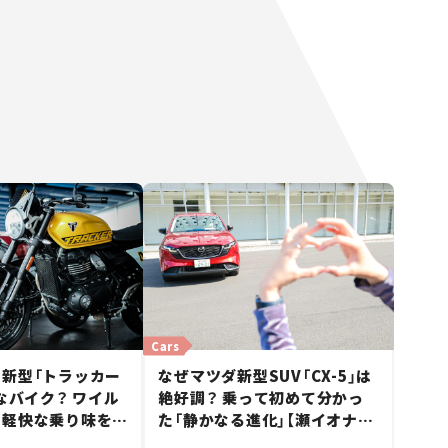
Cars
新型「トラッカー
なぜマツダ新型SUV「CX-5」は
んなバイク？ ワイル
絶好調？ 乗って初めて分かっ
と軽快な乗り味を両
た「静かなる進化」【瀬イオナの
ccフラットトラッカ
試乗レビュー】