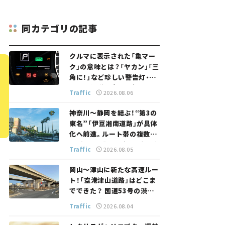
同カテゴリの記事
クルマに表示された「亀マー
ク」の意味とは？「ヤカン」「三
角に！」など珍しい警告灯・表
示灯を解説。 意外と便利なマ
Traffic
2026.08.06
ークも【クルマの知識】
神奈川～静岡を結ぶ！“第3の
東名”「伊豆湘南道路」が具体
化へ前進。ルート帯の複数案
検討へ。熱海まで信号ゼロが
Traffic
2026.08.05
実現？ 【いま気になる道路計
画】
岡山～津山に新たな高速ルー
ト！「空港津山道路」はどこま
でできた？ 国道53号の渋滞
緩和に期待。岡山市側でも動
Traffic
2026.08.04
きが【いま気になる道路計画】