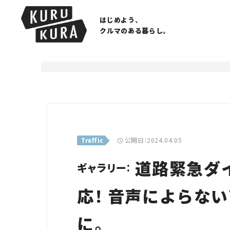
はじめよう、
クルマのある暮らし。
公開日：2024.04.05
Traffic
道路緊急ダイヤ
ギャラリー：
応！ 音声によらな
に。