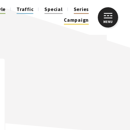
yle
Traffic
Special
Series
Campaign
MENU
CLOSE
人気のハッシュタグ
スズキ ジムニー｜Suzuki Jimny
スズキ｜Suzuki
マツダ｜Mazda
マツダ ロードスター｜Mazda Roadster