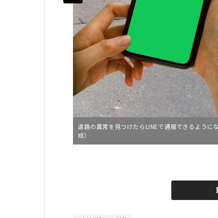
道路の異常を見つけたらLINEで通報できるようになった。（画像：(
成）
L
o
/
U
a
n
d
m
e
u
d
t
:
e
8
0