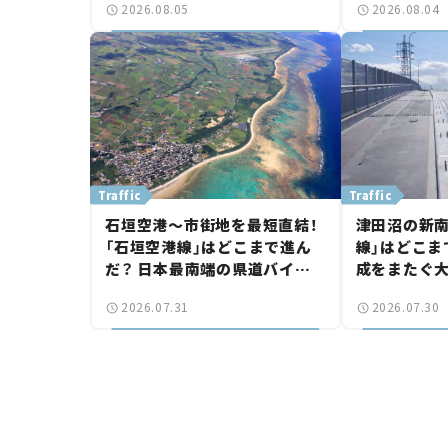
2026.08.05
2026.08.04
【いま気になる道路計画】
【いま気にな
Traffic
Traffic
石垣空港～市街地を最短直結！
津田沼の新南
「石垣空港線」はどこまで進ん
線」はどこま
だ？ 日本最南端の県道バイパ
成をまたぐ
ス、第2工区も延伸開通 【いま
は「習志野～
2026.07.31
2026.07.30
気になる道路計画】
結【いま気に