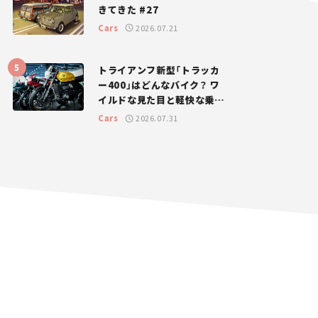
きてきた #27
Cars
2026.07.21
トライアンフ新型「トラッカ
ー400」はどんなバイク？ ワ
イルドな見た目と軽快な乗り
味を両立した400ccフラット
Cars
2026.07.31
トラッカー【試乗レビュー】