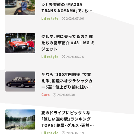
う！ 表参道の「MAZDA
TRANS AOYAMA」で、ちょ
っとひと息。——連載｜CCG
Lifestyle
2026.07.06
とクルマでどうする？＜第13
回＞
クルマ、何に乗ってるの？ 僕
たちの愛車紹介 #43｜MG ミ
ジェット
Lifestyle
2026.06.26
今なら“100万円前後”で買
える、国産ネオクラシックカ
ー5選！ 値上がり前に狙いた
い、中古車探しをお手伝い――ち
Cars
2026.06.30
ょっとイケてるマイカー選び
#02
夏のドライブにピッタリな
「涼しい道の駅」ランキング
TOP6！ 絶景・グルメ・天然ク
ーラーなど、避暑におすすめ
Lifestyle
2026.07.19