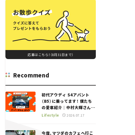
応募はこちら！（8月31日まで）
Recommend
初代アウディ S4アバント
（B5）に乗ってます！ 僕たち
の愛車紹介｜中村大輝さん
——瀬イオナと嶋田智之の
Lifestyle
2026.07.17
「クルマでざっくばらんばら
ん！」＃20
今度、マツダのカフェへ行こ