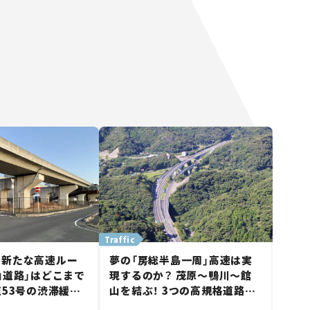
Traffic
に新たな高速ルー
夢の「房総半島一周」高速は実
山道路」はどこまで
現するのか？ 茂原～鴨川～館
道53号の渋滞緩和
山を結ぶ！ 3つの高規格道路計
山市側でも動きが
画の現状。「館山鴨川道路」で検