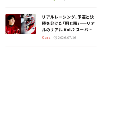
のスポットを紹介【道の駅マ
ニアの推し駅ガイド】vol.15
リアルレーシング、予選と決
勝を分けた「明と暗」——リア
ルのリアル Vol.2 スーパー
GT 2026開幕戦 岡山国際サ
Cars
2026.07.16
ーキット