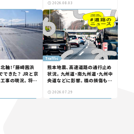
2026.08.03
る道路計画】
討進む【いま気になる道路計
画】
Traffic
北軸！「藤崎茜浜
熊本地震、高速道路の通行止め
でできた？ JRと京
状況。九州道・南九州道・九州中
大工事の現況。将来
央道などに影響。橋の損傷も確
鎌ケ谷」を最短直
認【道路のニュース】
2026.07.29
なる道路計画】