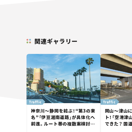
関連ギャラリー
Traffic
Traffic
神奈川～静岡を結ぶ！“第3の東
岡山～津山
名”「伊豆湘南道路」が具体化へ
ト！「空港津
前進。ルート帯の複数案検討
できた？ 国
へ。熱海まで信号ゼロが実現？
に期待。岡