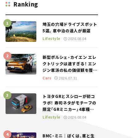
Ranking
埼玉の穴場ドライブスポット
5選。車中泊の達人が厳選
Lifestyle
2026.08.04
新型ポルシェ・カイエン エレ
クトリックは速すぎる！ エン
ジン車派の私の価値観を覆し
た、新しいポルシェの走り。
Cars
2026.07.31
トヨタGRとスシローが初コ
ラボ！ 寿司ネタがモチーフの
限定「GRミニカー」4車種が
登場。入手方法は？【クルマ
Lifestyle
2026.08.04
とホビー】
BMC・ミニ｜ぼくは、車と生