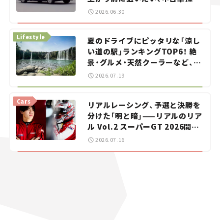
をお手伝い――ちょっとイケてるマ
2026.06.30
イカー選び #02
Lifestyle
夏のドライブにピッタリな「涼し
い道の駅」ランキングTOP6！ 絶
景・グルメ・天然クーラーなど、避
暑におすすめのスポットを紹介
2026.07.19
【道の駅マニアの推し駅ガイド】
vol.15
Cars
リアルレーシング、予選と決勝を
分けた「明と暗」——リアルのリア
ル Vol.2 スーパーGT 2026開幕
戦 岡山国際サーキット
2026.07.16