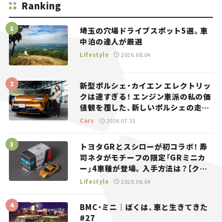
Ranking
埼玉の穴場ドライブスポット5選。車
中泊の達人が厳選
Lifestyle
2026.08.04
新型ポルシェ・カイエン エレクトリッ
クは速すぎる！ エンジン車派の私の価
値観を覆した、新しいポルシェの走
り。
Cars
2026.07.31
トヨタGRとスシローが初コラボ！ 寿
司ネタがモチーフの限定「GRミニカ
ー」4車種が登場。入手方法は？【クル
マとホビー】
Lifestyle
2026.08.04
BMC・ミニ｜ぼくは、車と生きてきた
#27