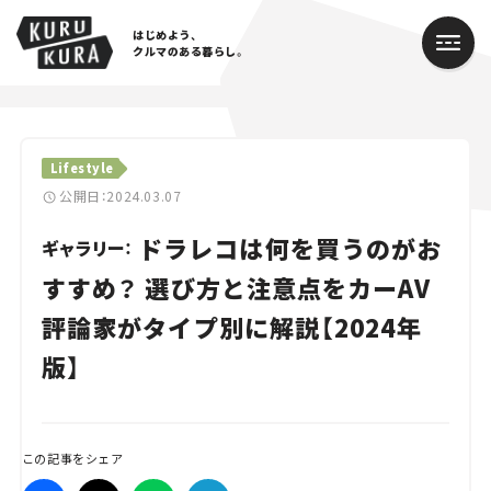
はじめよう、
クルマのある暮らし。
カテゴリ
Lifestyle
Cars
公開日：2024.03.07
ドラレコは何を買うのがお
Lifestyle
ギャラリー：
すすめ？ 選び方と注意点をカーAV
Traffic
評論家がタイプ別に解説【2024年
Special
版】
Series
Campaign
この記事をシェア
人気のハッシュタグ