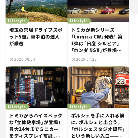
Lifestyle
Lifestyle
埼玉の穴場ドライブスポ
トミカが新シリーズ
ット5選。車中泊の達人
「tomica CW」発表！ 第
が厳選
1弾は「日産 シルビア」
「ホンダ NSX」が登場。
世界が注目す
2026.08.04
2026.07.29
る“JDM"に焦点【クルマ
とホビー】
Lifestyle
Lifestyle
トミカからハイスペック
ポルシェを手に入れる前
な「立体駐車場」が登場！
に、ポルシェと出会う。
最大24台までミニカー
「ポルシェスタジオ銀座」
をディスプレイ可能、特
という新しい入口——連