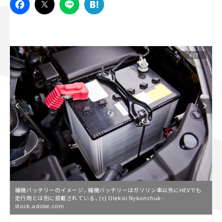
スズキ ジムニー｜Suzuki Jimny
スズキ｜Suzuki
マツダ｜Mazda
マツダ ロードスター｜Mazda Roadster
6/7
補機バッテリーのイメージ。補機バッテリーはガソリン車以外にHEVでも
走行用とは別に搭載されている。(c) Oleksii Nykonchuk -
stock.adobe.com