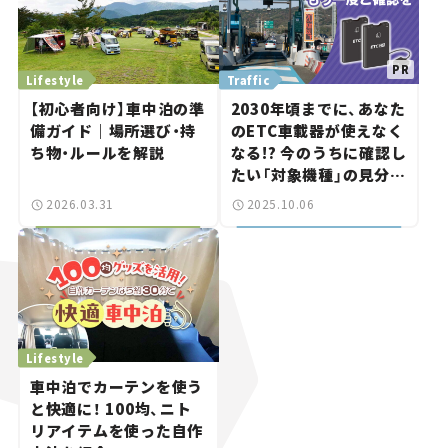
Lifestyle
Traffic
【初心者向け】車中泊の準
2030年頃までに、あなた
備ガイド｜場所選び・持
のETC車載器が使えなく
ち物・ルールを解説
なる!? 今のうちに確認し
たい「対象機種」の見分け
方
2026.03.31
2025.10.06
Lifestyle
車中泊でカーテンを使う
と快適に！ 100均、ニト
リアイテムを使った自作