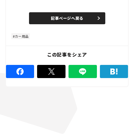
L
o
/
U
a
n
d
記事ページへ戻る
m
e
u
d
t
:
e
4
8
カー用品
.
8
9
%
この記事をシェア