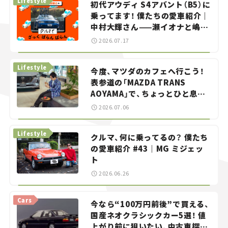
Lifestyle
初代アウディ S4アバント（B5）に
乗ってます！ 僕たちの愛車紹介｜
中村大輝さん——瀬イオナと嶋田
智之の「クルマでざっくばらんば
2026.07.17
らん！」＃20
Lifestyle
今度、マツダのカフェへ行こう！
表参道の「MAZDA TRANS
AOYAMA」で、ちょっとひと息。
——連載｜CCGとクルマでどうす
2026.07.06
る？＜第13回＞
Lifestyle
クルマ、何に乗ってるの？ 僕たち
の愛車紹介 #43｜MG ミジェッ
ト
2026.06.26
Cars
今なら“100万円前後”で買える、
国産ネオクラシックカー5選！ 値
上がり前に狙いたい、中古車探し