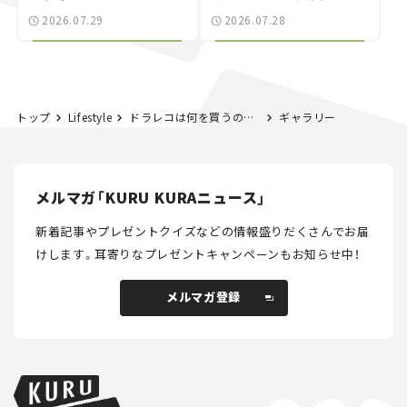
別な「日産 GT-R
載｜CCGとクルマでどう
2026.07.29
2026.07.28
NISMO」も付属【クルマ
する？＜第14回＞
とホビー】
トップ
Lifestyle
ドラレコは何を買うのがおすすめ？ 選び方と注意点をカーAV評論家がタイプ別に解説【2024年版】
ギャラリー
メルマガ「KURU KURAニュース」
新着記事やプレゼントクイズなどの情報盛りだくさんでお届
けします。
耳寄りなプレゼントキャンペーンもお知らせ中！
メルマガ登録
メルマガ登録