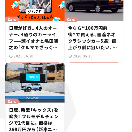
Cars
Cars
日産が好き。4人のオー
今なら“100万円前
ナー、4通りのカーライ
後”で買える、国産ネオ
フ——瀬イオナと嶋田智
クラシックカー5選！ 値
之の「クルマでざっくば
上がり前に狙いたい、中
らんばらん！」＃19
古車探しをお手伝い――ちょ
2026.06.30
2026.06.30
っとイケてるマイカー選
び #02
Cars
日産、新型「キックス」を
発表！ フルモデルチェン
ジで2代目に。価格は
299万円から【新車ニュ