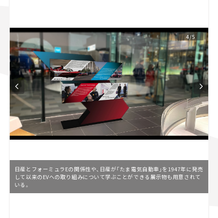
スズキ ジムニー｜Suzuki Jimny
スズキ｜Suzuki
マツダ｜Mazda
マツダ ロードスター｜Mazda Roadster
4/5
日産とフォーミュラEの関係性や、日産が「たま電気自動車」を1947年に発売
して以来のEVへの取り組みについて学ぶことができる展示物も用意されて
いる。
L
o
/
U
a