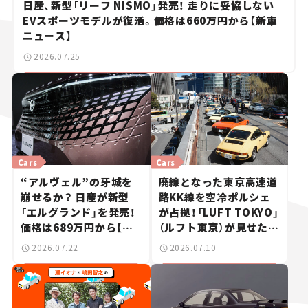
日産、新型「リーフ NISMO」発売！ 走りに妥協しない
EVスポーツモデルが復活。価格は660万円から【新車
ニュース】
2026.07.25
Cars
Cars
“アルヴェル”の牙城を
廃線となった東京高速道
崩せるか？ 日産が新型
路KK線を空冷ポルシェ
「エルグランド」を発売！
が占拠！「LUFT TOKYO」
価格は689万円から【新
（ルフト東京）が見せた奇
車ニュース】
跡の一日——ハッサンの
2026.07.22
2026.07.10
週末カーミーティング通
信 #2