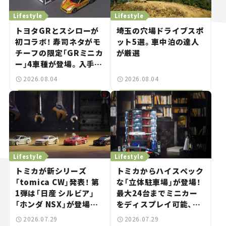
Lifestyle
Lifestyle
トヨタGRとスシローが
埼玉の穴場ドライブスポ
初コラボ！ 寿司ネタがモ
ット5選。車中泊の達人
チーフの限定「GRミニカ
が厳選
ー」4車種が登場。入手方
法は？【クルマとホビー】
2026.08.04
2026.08.04
Lifestyle
Lifestyle
トミカが新シリーズ
トミカからハイスペック
「tomica CW」発表！ 第
な「立体駐車場」が登場！
1弾は「日産 シルビア」
最大24台までミニカー
「ホンダ NSX」が登場。
をディスプレイ可能、特
世界が注目す
別な「日産 GT-R
2026.07.29
2026.07.29