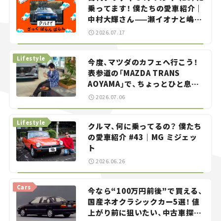
乗ってます！ 僕たちの愛車紹介｜
中村大輝さん——瀬イオナと嶋田
智之の「クルマでざっくばらんば
2026.07.17
らん！」＃20
Lifestyle
今度、マツダのカフェへ行こう！
表参道の「MAZDA TRANS
AOYAMA」で、ちょっとひと息。
——連載｜CCGとクルマでどうす
2026.07.06
る？＜第13回＞
Lifestyle
クルマ、何に乗ってるの？ 僕たち
の愛車紹介 #43｜MG ミジェッ
ト
2026.06.26
Cars
今なら“100万円前後”で買える、
国産ネオクラシックカー5選！ 値
上がり前に狙いたい、中古車探し