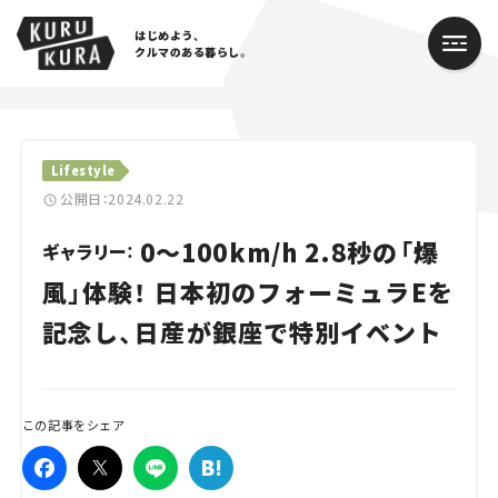
はじめよう、
クルマのある暮らし。
カテゴリ
Lifestyle
Cars
公開日：2024.02.22
0～100km/h 2.8秒の「爆
Lifestyle
ギャラリー：
風」体験！ 日本初のフォーミュラEを
Traffic
記念し、日産が銀座で特別イベント
Special
Series
この記事をシェア
Campaign
人気のハッシュタグ