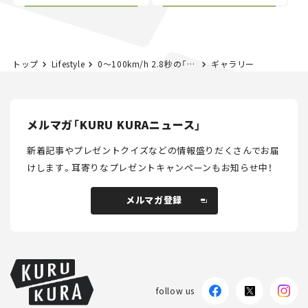
る“JDM"に焦点【クルマ
NISMO」も付属【クルマ
とホビー】
とホビー】
トップ
Lifestyle
0～100km/h 2.8秒の「爆風」体験！ 日本初のフォーミュラEを記念し、日産が銀座で特別イベント
ギャラリー
メルマガ「KURU KURAニュース」
新着記事やプレゼントクイズなどの情報盛りだくさんでお届
けします。
耳寄りなプレゼントキャンペーンもお知らせ中！
メルマガ登録
メルマガ登録
follow us