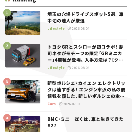
埼玉の穴場ドライブスポット5選。車
中泊の達人が厳選
Lifestyle
2026.08.04
トヨタGRとスシローが初コラボ！ 寿
司ネタがモチーフの限定「GRミニカ
ー」4車種が登場。入手方法は？【クル
マとホビー】
Lifestyle
2026.08.04
新型ポルシェ・カイエン エレクトリッ
クは速すぎる！ エンジン車派の私の価
値観を覆した、新しいポルシェの走
り。
Cars
2026.07.31
BMC・ミニ｜ぼくは、車と生きてきた
#27