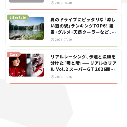
をお手伝い――ちょっとイケてるマ
2026.06.30
イカー選び #02
Lifestyle
夏のドライブにピッタリな「涼し
い道の駅」ランキングTOP6！ 絶
景・グルメ・天然クーラーなど、避
暑におすすめのスポットを紹介
2026.07.19
【道の駅マニアの推し駅ガイド】
vol.15
Cars
リアルレーシング、予選と決勝を
分けた「明と暗」——リアルのリア
ル Vol.2 スーパーGT 2026開幕
戦 岡山国際サーキット
2026.07.16