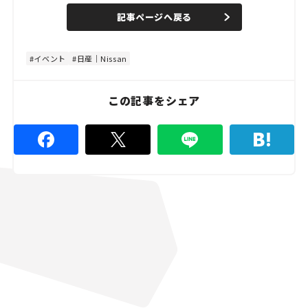
n
d
記事ページへ戻る
m
e
u
d
t
:
e
4
8
イベント
日産｜Nissan
.
8
9
%
この記事をシェア