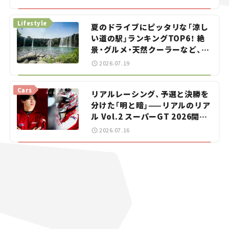
イカー選び #02
Lifestyle
夏のドライブにピッタリな「涼し
い道の駅」ランキングTOP6！ 絶
景・グルメ・天然クーラーなど、避
暑におすすめのスポットを紹介
2026.07.19
【道の駅マニアの推し駅ガイド】
vol.15
Cars
リアルレーシング、予選と決勝を
分けた「明と暗」——リアルのリア
ル Vol.2 スーパーGT 2026開幕
戦 岡山国際サーキット
2026.07.16