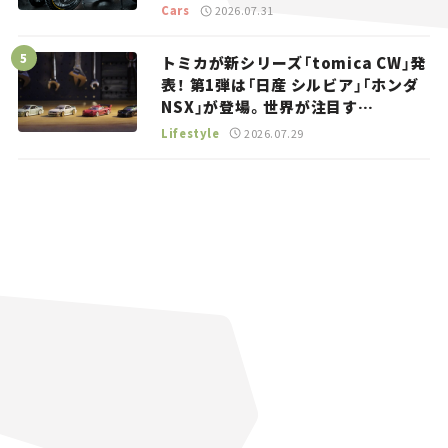
トラッカー【試乗レビュー】
Cars
2026.07.31
トミカが新シリーズ「tomica CW」発
表！ 第1弾は「日産 シルビア」「ホンダ
NSX」が登場。世界が注目す
る“JDM”に焦点【クルマとホビー】
Lifestyle
2026.07.29