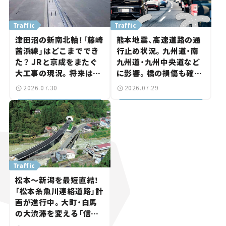
Traffic
Traffic
津田沼の新南北軸！「藤崎
熊本地震、高速道路の通
茜浜線」はどこまででき
行止め状況。九州道・南
た？ JRと京成をまたぐ
九州道・九州中央道など
大工事の現況。将来は
に影響。橋の損傷も確認
「習志野～鎌ケ谷」を最短
【道路のニュース】
2026.07.30
2026.07.29
直結【いま気になる道路
計画】
Traffic
松本～新潟を最短直結！
「松本糸魚川連絡道路」計
画が進行中。大町・白馬
の大渋滞を変える「信号
ゼロ」バイパスも事業化