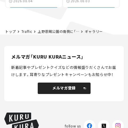
2026.08.04
2026.08.03
討進む【いま気になる道
路計画】
トップ
Traffic
上野恩賜公園の南側に「ほこみち」誕生！ 上野の新たな飲食スポットになるか？
ギャラリー
メルマガ「KURU KURAニュース」
新着記事やプレゼントクイズなどの情報盛りだくさんでお届
けします。
耳寄りなプレゼントキャンペーンもお知らせ中！
メルマガ登録
メルマガ登録
follow us