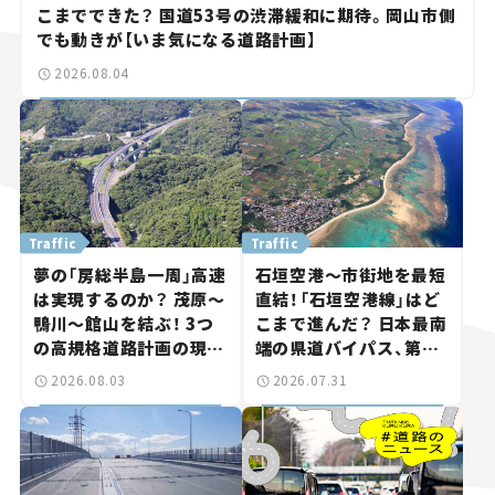
こまでできた？ 国道53号の渋滞緩和に期待。岡山市側
でも動きが【いま気になる道路計画】
2026.08.04
Traffic
Traffic
夢の「房総半島一周」高速
石垣空港～市街地を最短
は実現するのか？ 茂原～
直結！「石垣空港線」はど
鴨川～館山を結ぶ！ 3つ
こまで進んだ？ 日本最南
の高規格道路計画の現
端の県道バイパス、第2
状。「館山鴨川道路」で検
工区も延伸開通 【いま気
2026.08.03
2026.07.31
討進む【いま気になる道
になる道路計画】
路計画】