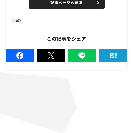
記事ページへ戻る
m
e
u
d
t
:
e
4
8
道路
.
8
9
%
この記事をシェア