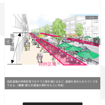
スズキ ジムニー｜Suzuki Jimny
スズキ｜Suzuki
マツダ｜Mazda
マツダ ロードスター｜Mazda Roadster
7/9
指定道路の特例区域ではテラス席を設けるなど、道路を含めたまちづくりを
できる。（画像：国土交通省の資料をもとに作成）
L
o
/
U
a
n
d