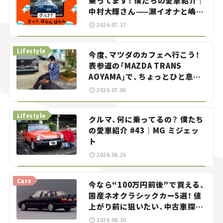
乗ってます！ 僕たちの愛車紹介｜
中村大輝さん——瀬イオナと嶋田
智之の「クルマでざっくばらんば
2026.07.17
らん！」＃20
Lifestyle
今度、マツダのカフェへ行こう！
表参道の「MAZDA TRANS
AOYAMA」で、ちょっとひと息。
——連載｜CCGとクルマでどうす
2026.07.06
る？＜第13回＞
Lifestyle
クルマ、何に乗ってるの？ 僕たち
の愛車紹介 #43｜MG ミジェッ
ト
2026.06.26
Cars
今なら“100万円前後”で買える、
国産ネオクラシックカー5選！ 値
上がり前に狙いたい、中古車探し
をお手伝い――ちょっとイケてるマ
2026.06.30