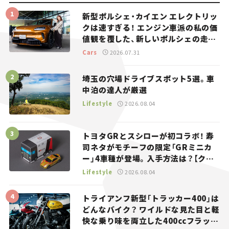
新型ポルシェ・カイエン エレクトリッ
クは速すぎる！ エンジン車派の私の価
値観を覆した、新しいポルシェの走
り。
Cars
2026.07.31
埼玉の穴場ドライブスポット5選。車
中泊の達人が厳選
Lifestyle
2026.08.04
トヨタGRとスシローが初コラボ！ 寿
司ネタがモチーフの限定「GRミニカ
ー」4車種が登場。入手方法は？【クル
マとホビー】
Lifestyle
2026.08.04
トライアンフ新型「トラッカー400」は
どんなバイク？ ワイルドな見た目と軽
快な乗り味を両立した400ccフラット