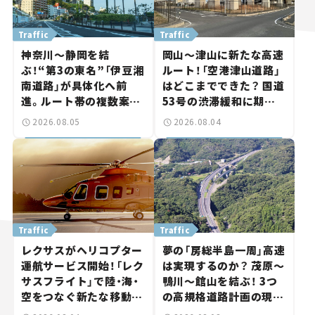
Traffic
Traffic
神奈川～静岡を結
岡山～津山に新たな高速
ぶ！“第3の東名”「伊豆湘
ルート！「空港津山道路」
南道路」が具体化へ前
はどこまでできた？ 国道
進。ルート帯の複数案検
53号の渋滞緩和に期待。
討へ。熱海まで信号ゼロ
岡山市側でも動きが【い
2026.08.05
2026.08.04
が実現？ 【いま気になる
ま気になる道路計画】
道路計画】
Traffic
Traffic
レクサスがヘリコプター
夢の「房総半島一周」高速
運航サービス開始！「レク
は実現するのか？ 茂原～
サスフライト」で陸・海・
鴨川～館山を結ぶ！ 3つ
空をつなぐ新たな移動体
の高規格道路計画の現
験とは
状。「館山鴨川道路」で検