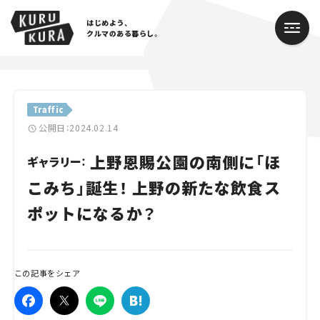
はじめよう、
クルマのある暮らし。
カテゴリ
Traffic
Cars
公開日：2024.02.14
上野恩賜公園の南側に「ほ
Lifestyle
ギャラリー：
こみち」誕生！ 上野の新たな飲食ス
Traffic
ポットになるか？
Special
Series
この記事をシェア
Campaign
人気のハッシュタグ