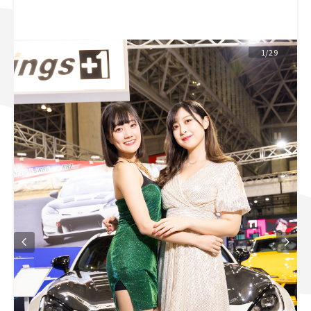
スズキ ジムニー｜Suzuki Jimny
スズキ｜Suzuki
マツダ｜Mazda
マツダ ロードスター｜Mazda Roadster
1/29