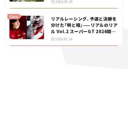
暑におすすめのスポットを紹介
2026.07.19
【道の駅マニアの推し駅ガイド】
vol.15
Cars
リアルレーシング、予選と決勝を
分けた「明と暗」——リアルのリア
ル Vol.2 スーパーGT 2026開幕
戦 岡山国際サーキット
2026.07.16