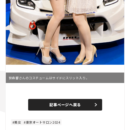
世森響さんのコスチュームはサイドにスリット入り。
L
o
/
U
a
n
d
記事ページへ戻る
m
e
u
d
t
:
e
9
3
美女
東京オートサロン2024
.
3