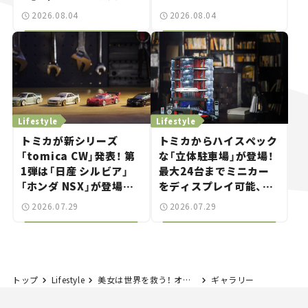
法は？【クルマとホビー】
2026.08.04
2026.08.04
Lifestyle
Lifestyle
トミカが新シリーズ
トミカからハイスペック
「tomica CW」発表！ 第
な「立体駐車場」が登場！
1弾は「日産 シルビア」
最大24台までミニカー
「ホンダ NSX」が登場。
をディスプレイ可能、特
世界が注目す
別な「日産 GT-R
2026.07.29
2026.07.29
る“JDM"に焦点【クルマ
NISMO」も付属【クルマ
とホビー】
とホビー】
トップ
Lifestyle
美女は世界を救う！ オートサロンの女神たち #09｜イングス 【東京オートサロン2024】
ギャラリー