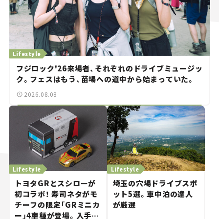
Lifestyle
フジロック'26来場者、それぞれのドライブミュージッ
ク。フェスはもう、苗場への道中から始まっていた。
2026.08.08
Lifestyle
Lifestyle
トヨタGRとスシローが
埼玉の穴場ドライブスポ
初コラボ！ 寿司ネタがモ
ット5選。車中泊の達人
チーフの限定「GRミニカ
が厳選
ー」4車種が登場。入手方