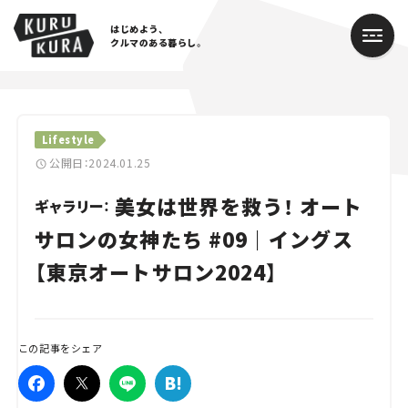
はじめよう、
クルマのある暮らし。
カテゴリ
Lifestyle
Cars
公開日：2024.01.25
美女は世界を救う！ オート
Lifestyle
ギャラリー：
サロンの女神たち #09｜イングス
Traffic
【東京オートサロン2024】
Special
Series
この記事をシェア
Campaign
人気のハッシュタグ