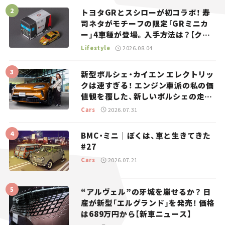
トヨタGRとスシローが初コラボ！ 寿
司ネタがモチーフの限定「GRミニカ
ー」4車種が登場。入手方法は？【クル
マとホビー】
Lifestyle
2026.08.04
新型ポルシェ・カイエン エレクトリッ
クは速すぎる！ エンジン車派の私の価
値観を覆した、新しいポルシェの走
り。
Cars
2026.07.31
BMC・ミニ｜ぼくは、車と生きてきた
#27
Cars
2026.07.21
“アルヴェル”の牙城を崩せるか？ 日
産が新型「エルグランド」を発売！ 価格
は689万円から【新車ニュース】