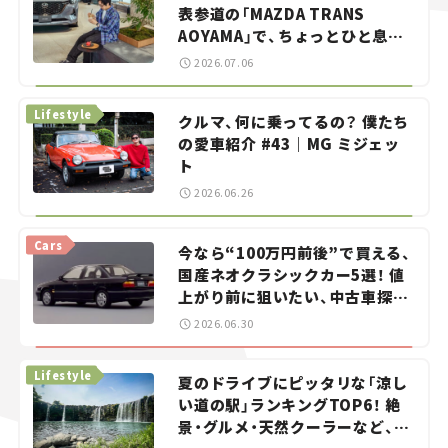
表参道の「MAZDA TRANS
AOYAMA」で、ちょっとひと息。
——連載｜CCGとクルマでどうす
2026.07.06
る？＜第13回＞
Lifestyle
クルマ、何に乗ってるの？ 僕たち
の愛車紹介 #43｜MG ミジェッ
ト
2026.06.26
Cars
今なら“100万円前後”で買える、
国産ネオクラシックカー5選！ 値
上がり前に狙いたい、中古車探し
をお手伝い――ちょっとイケてるマ
2026.06.30
イカー選び #02
Lifestyle
夏のドライブにピッタリな「涼し
い道の駅」ランキングTOP6！ 絶
景・グルメ・天然クーラーなど、避