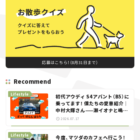
応募はこちら！（8月31日まで）
Recommend
Lifestyle
初代アウディ S4アバント（B5）に
乗ってます！ 僕たちの愛車紹介｜
中村大輝さん——瀬イオナと嶋田
智之の「クルマでざっくばらんば
2026.07.17
らん！」＃20
Lifestyle
今度、マツダのカフェへ行こう！