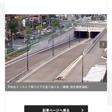
スズキ ジムニー｜Suzuki Jimny
スズキ｜Suzuki
マツダ｜Mazda
マツダ ロードスター｜Mazda Roadster
3/3
平和台トンネルで環八の下を潜り抜ける。（画像：東京都建設局）
L
o
/
U
a
n
d
記事ページへ戻る
m
e