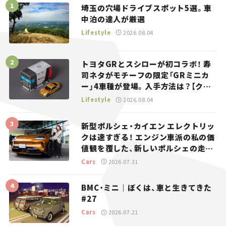
埼玉の穴場ドライブスポット5選。車
中泊の達人が厳選
Lifestyle
2026.08.04
トヨタGRとスシローが初コラボ！ 寿
司ネタがモチーフの限定「GRミニカ
ー」4車種が登場。入手方法は？【クル
マとホビー】
Lifestyle
2026.08.04
新型ポルシェ・カイエン エレクトリッ
クは速すぎる！ エンジン車派の私の価
値観を覆した、新しいポルシェの走
り。
Cars
2026.07.31
BMC・ミニ｜ぼくは、車と生きてきた
#27
Cars
2026.07.21