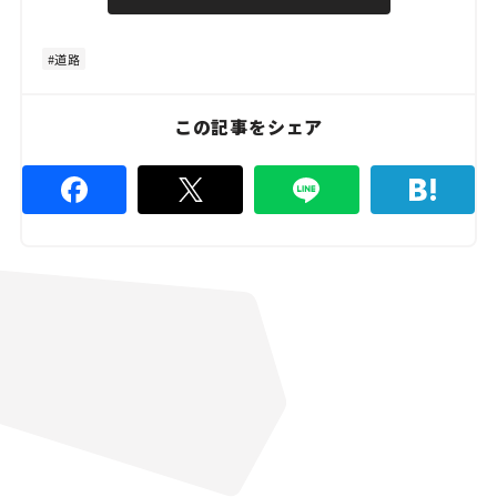
u
d
t
:
e
4
8
道路
.
8
9
%
この記事をシェア