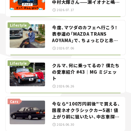
中村大輝さん——瀬イオナと嶋田
智之の「クルマでざっくばらんば
2026.07.17
らん！」＃20
Lifestyle
今度、マツダのカフェへ行こう！
表参道の「MAZDA TRANS
AOYAMA」で、ちょっとひと息。
——連載｜CCGとクルマでどうす
2026.07.06
る？＜第13回＞
Lifestyle
クルマ、何に乗ってるの？ 僕たち
の愛車紹介 #43｜MG ミジェッ
ト
2026.06.26
Cars
今なら“100万円前後”で買える、
国産ネオクラシックカー5選！ 値
上がり前に狙いたい、中古車探し
をお手伝い――ちょっとイケてるマ
2026.06.30
イカー選び #02