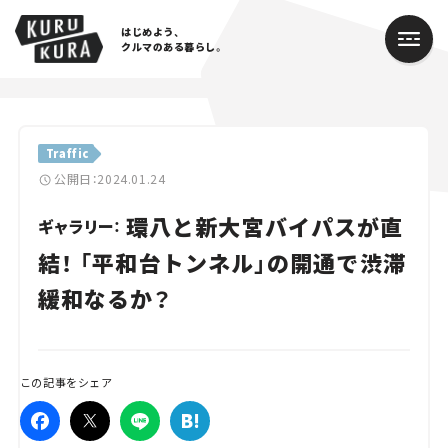
はじめよう、
クルマのある暮らし。
カテゴリ
Traffic
Cars
公開日：2024.01.24
環八と新大宮バイパスが直
Lifestyle
ギャラリー：
結！ 「平和台トンネル」の開通で渋滞
Traffic
緩和なるか？
Special
Series
この記事をシェア
Campaign
人気のハッシュタグ