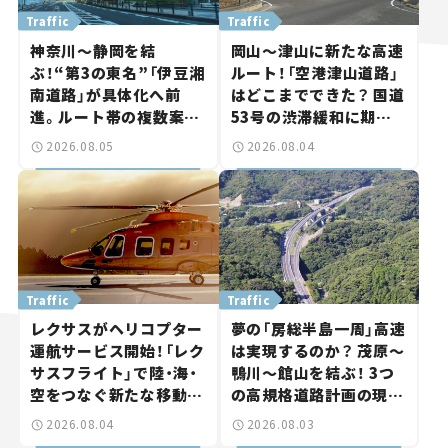
Traffic
Traffic
神奈川～静岡を結
岡山～津山に新たな高速
ぶ！“第3の東名”「伊豆湘
ルート！「空港津山道路」
南道路」が具体化へ前
はどこまでできた？ 国道
進。ルート帯の複数案検
53号の渋滞緩和に期待。
討へ。熱海まで信号ゼロ
岡山市側でも動きが【い
2026.08.05
2026.08.04
が実現？ 【いま気になる
ま気になる道路計画】
道路計画】
Traffic
Traffic
レクサスがヘリコプター
夢の「房総半島一周」高速
運航サービス開始！「レク
は実現するのか？ 茂原～
サスフライト」で陸・海・
鴨川～館山を結ぶ！ 3つ
空をつなぐ新たな移動体
の高規格道路計画の現
験とは
状。「館山鴨川道路」で検
2026.08.04
2026.08.03
討進む【いま気になる道