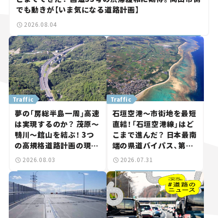
でも動きが【いま気になる道路計画】
2026.08.04
Traffic
Traffic
夢の「房総半島一周」高速
石垣空港～市街地を最短
は実現するのか？ 茂原～
直結！「石垣空港線」はど
鴨川～館山を結ぶ！ 3つ
こまで進んだ？ 日本最南
の高規格道路計画の現
端の県道バイパス、第2
状。「館山鴨川道路」で検
工区も延伸開通 【いま気
2026.08.03
2026.07.31
討進む【いま気になる道
になる道路計画】
路計画】