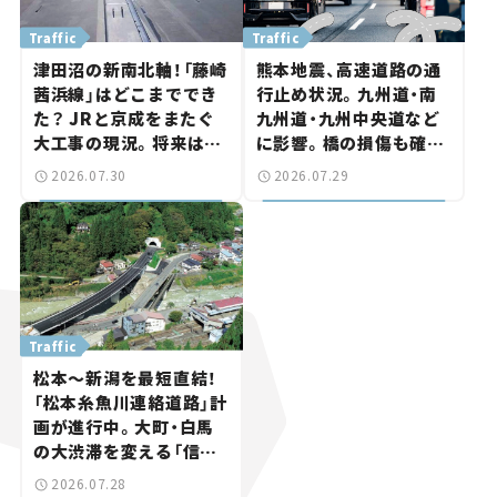
Traffic
Traffic
津田沼の新南北軸！「藤崎
熊本地震、高速道路の通
茜浜線」はどこまででき
行止め状況。九州道・南
た？ JRと京成をまたぐ
九州道・九州中央道など
大工事の現況。将来は
に影響。橋の損傷も確認
「習志野～鎌ケ谷」を最短
【道路のニュース】
2026.07.30
2026.07.29
直結【いま気になる道路
計画】
Traffic
松本～新潟を最短直結！
「松本糸魚川連絡道路」計
画が進行中。大町・白馬
の大渋滞を変える「信号
ゼロ」バイパスも事業化
2026.07.28