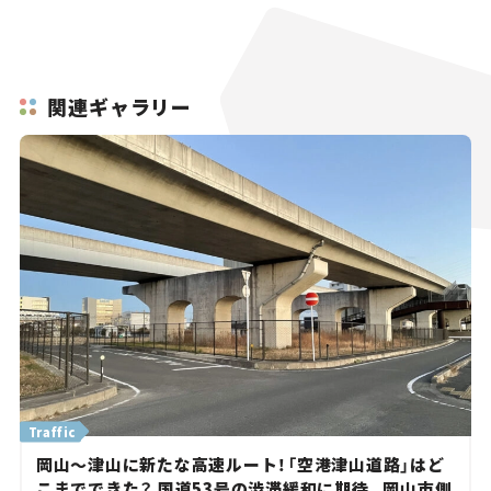
関連ギャラリー
Traffic
岡山～津山に新たな高速ルート！「空港津山道路」はど
こまでできた？ 国道53号の渋滞緩和に期待。岡山市側