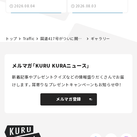
験とは
状。「館山鴨川道路」で検
2026.08.04
2026.08.03
討進む【いま気になる道
路計画】
トップ
Traffic
国道417号がついに開通！ 事業化から20年、酷道といわれた冠山峠道路とは？
ギャラリー
メルマガ「KURU KURAニュース」
新着記事やプレゼントクイズなどの情報盛りだくさんでお届
けします。
耳寄りなプレゼントキャンペーンもお知らせ中！
メルマガ登録
メルマガ登録