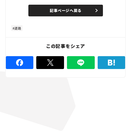
/
U
a
n
d
記事ページへ戻る
m
e
u
d
t
:
e
4
4
道路
.
4
4
%
この記事をシェア