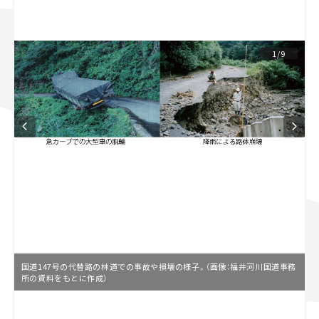
スズキ ジムニー｜Suzuki Jimny
スズキ｜Suzuki
マツダ｜Mazda
マツダ ロードスター｜Mazda Roadster
1/9
国道147号の代替路の林道での事故や損壊の様子。（画像：福井河川国道事務
所の資料をもとに作成）
L
o