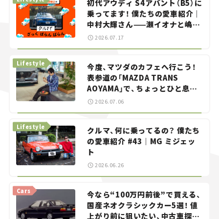
初代アウディ S4アバント（B5）に
乗ってます！ 僕たちの愛車紹介｜
中村大輝さん——瀬イオナと嶋田
智之の「クルマでざっくばらんば
2026.07.17
らん！」＃20
Lifestyle
今度、マツダのカフェへ行こう！
表参道の「MAZDA TRANS
AOYAMA」で、ちょっとひと息。
——連載｜CCGとクルマでどうす
2026.07.06
る？＜第13回＞
Lifestyle
クルマ、何に乗ってるの？ 僕たち
の愛車紹介 #43｜MG ミジェッ
ト
2026.06.26
Cars
今なら“100万円前後”で買える、
国産ネオクラシックカー5選！ 値
上がり前に狙いたい、中古車探し