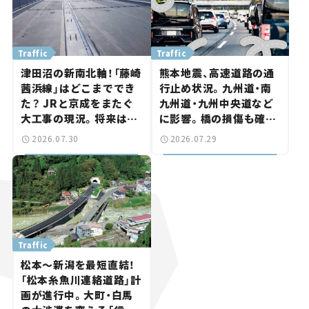
Traffic
Traffic
津田沼の新南北軸！「藤崎
熊本地震、高速道路の通
茜浜線」はどこまででき
行止め状況。九州道・南
た？ JRと京成をまたぐ
九州道・九州中央道など
大工事の現況。将来は
に影響。橋の損傷も確認
「習志野～鎌ケ谷」を最短
【道路のニュース】
2026.07.30
2026.07.29
直結【いま気になる道路
計画】
Traffic
松本～新潟を最短直結！
「松本糸魚川連絡道路」計
画が進行中。大町・白馬