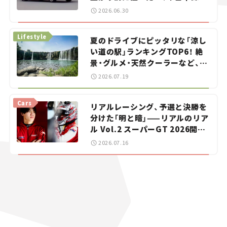
をお手伝い――ちょっとイケてるマ
2026.06.30
イカー選び #02
Lifestyle
夏のドライブにピッタリな「涼し
い道の駅」ランキングTOP6！ 絶
景・グルメ・天然クーラーなど、避
暑におすすめのスポットを紹介
2026.07.19
【道の駅マニアの推し駅ガイド】
vol.15
Cars
リアルレーシング、予選と決勝を
分けた「明と暗」——リアルのリア
ル Vol.2 スーパーGT 2026開幕
戦 岡山国際サーキット
2026.07.16