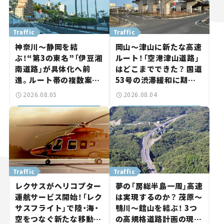
Traffic
Traffic
神奈川～静岡を結
岡山～津山に新たな高速
ぶ！“第3の東名”「伊豆湘
ルート！「空港津山道路」
南道路」が具体化へ前
はどこまでできた？ 国道
進。ルート帯の複数案検
53号の渋滞緩和に期待。
討へ。熱海まで信号ゼロ
岡山市側でも動きが【い
2026.08.05
2026.08.04
が実現？ 【いま気になる
ま気になる道路計画】
道路計画】
Traffic
Traffic
レクサスがヘリコプター
夢の「房総半島一周」高速
運航サービス開始！「レク
は実現するのか？ 茂原～
サスフライト」で陸・海・
鴨川～館山を結ぶ！ 3つ
空をつなぐ新たな移動体
の高規格道路計画の現