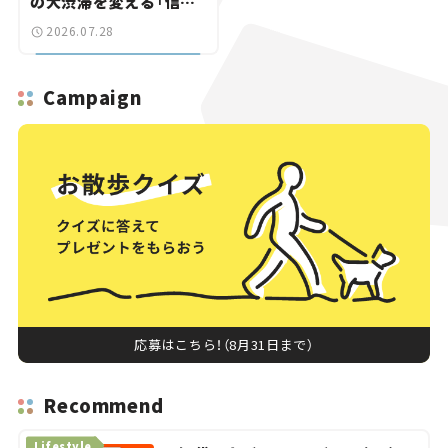
の大渋滞を変える「信号
ゼロ」バイパスも事業化
2026.07.28
へ【いま気になる道路計
画】
Campaign
応募はこちら！（8月31日まで）
Recommend
Lifestyle