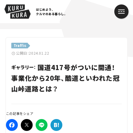
はじめよう、
クルマのある暮らし。
カテゴリ
Traffic
Cars
公開日：2024.01.22
国道417号がついに開通！
Lifestyle
ギャラリー：
事業化から20年、酷道といわれた冠
Traffic
山峠道路とは？
Special
Series
この記事をシェア
Campaign
人気のハッシュタグ