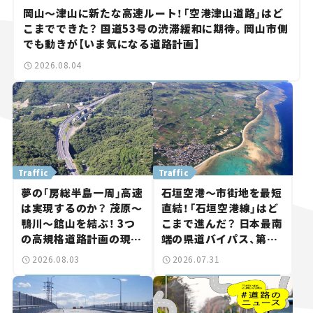
岡山～津山に新たな高速ルート！「空港津山道路」はど
こまでできた？ 国道53号の渋滞緩和に期待。岡山市側
でも動きが【いま気になる道路計画】
2026.08.04
Traffic
Traffic
夢の「房総半島一周」高速
石垣空港～市街地を最短
は実現するのか？ 茂原～
直結！「石垣空港線」はど
鴨川～館山を結ぶ！ 3つ
こまで進んだ？ 日本最南
の高規格道路計画の現
端の県道バイパス、第2
状。「館山鴨川道路」で検
工区も延伸開通 【いま気
2026.08.03
2026.07.31
討進む【いま気になる道
になる道路計画】
路計画】