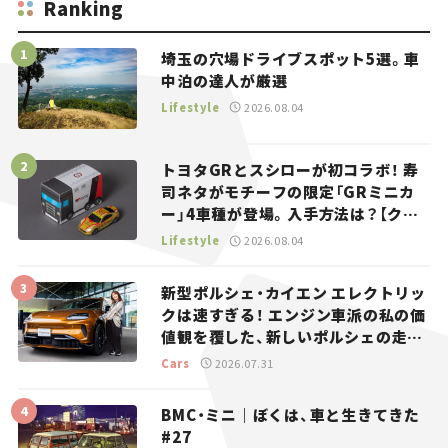
Ranking
埼玉の穴場ドライブスポット5選。車
中泊の達人が厳選
Lifestyle
2026.08.04
トヨタGRとスシローが初コラボ！ 寿
司ネタがモチーフの限定「GRミニカ
ー」4車種が登場。入手方法は？【クル
マとホビー】
Lifestyle
2026.08.04
新型ポルシェ・カイエン エレクトリッ
クは速すぎる！ エンジン車派の私の価
値観を覆した、新しいポルシェの走
り。
Cars
2026.07.31
BMC・ミニ｜ぼくは、車と生きてきた
#27