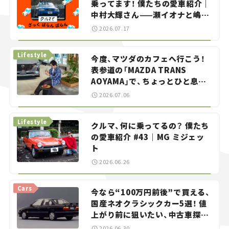
乗ってます！ 僕たちの愛車紹介｜
中村大輝さん——瀬イオナと嶋田
智之の「クルマでざっくばらんば
2026.07.17
らん！」＃20
Lifestyle
今度、マツダのカフェへ行こう！
表参道の「MAZDA TRANS
AOYAMA」で、ちょっとひと息。
——連載｜CCGとクルマでどうす
2026.07.06
る？＜第13回＞
Lifestyle
クルマ、何に乗ってるの？ 僕たち
の愛車紹介 #43｜MG ミジェッ
ト
2026.06.26
Cars
今なら“100万円前後”で買える、
国産ネオクラシックカー5選！ 値
上がり前に狙いたい、中古車探し
をお手伝い――ちょっとイケてるマ
2026.06.30