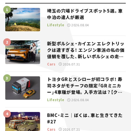
埼玉の穴場ドライブスポット5選。車
中泊の達人が厳選
Lifestyle
2026.08.04
新型ポルシェ・カイエン エレクトリッ
クは速すぎる！ エンジン車派の私の価
値観を覆した、新しいポルシェの走
り。
Cars
2026.07.31
トヨタGRとスシローが初コラボ！ 寿
司ネタがモチーフの限定「GRミニカ
ー」4車種が登場。入手方法は？【クル
マとホビー】
Lifestyle
2026.08.04
BMC・ミニ｜ぼくは、車と生きてきた
#27
Cars
2026.07.21