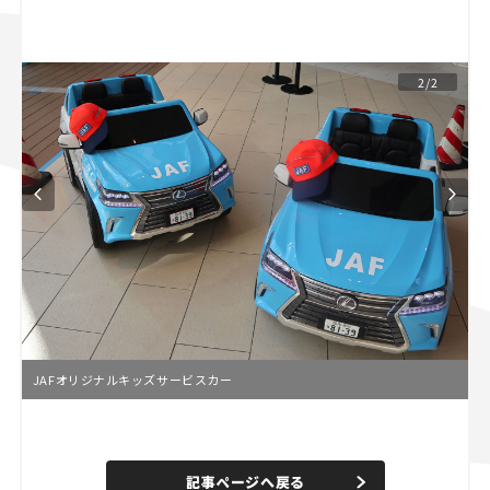
スズキ ジムニー｜Suzuki Jimny
スズキ｜Suzuki
マツダ｜Mazda
マツダ ロードスター｜Mazda Roadster
2/2
JAFオリジナルキッズサービスカー
L
o
/
U
a
n
d
記事ページへ戻る
m
e