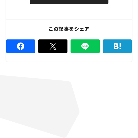
u
d
t
:
e
4
8
.
8
この記事をシェア
9
%