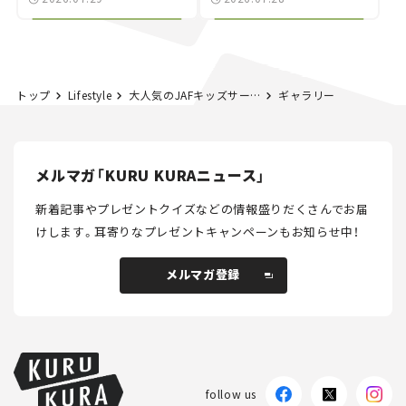
NISMO」も付属【クルマ
する？＜第14回＞
とホビー】
トップ
Lifestyle
大人気のJAFキッズサービスカーに乗れる！ ららぽーと豊洲でJAFの交通安全イベント開催
ギャラリー
メルマガ「KURU KURAニュース」
新着記事やプレゼントクイズなどの情報盛りだくさんでお届
けします。
耳寄りなプレゼントキャンペーンもお知らせ中！
メルマガ登録
メルマガ登録
follow us