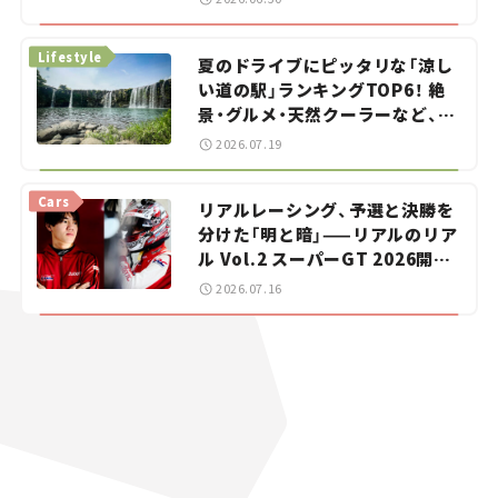
イカー選び #02
Lifestyle
夏のドライブにピッタリな「涼し
い道の駅」ランキングTOP6！ 絶
景・グルメ・天然クーラーなど、避
暑におすすめのスポットを紹介
2026.07.19
【道の駅マニアの推し駅ガイド】
vol.15
Cars
リアルレーシング、予選と決勝を
分けた「明と暗」——リアルのリア
ル Vol.2 スーパーGT 2026開幕
戦 岡山国際サーキット
2026.07.16