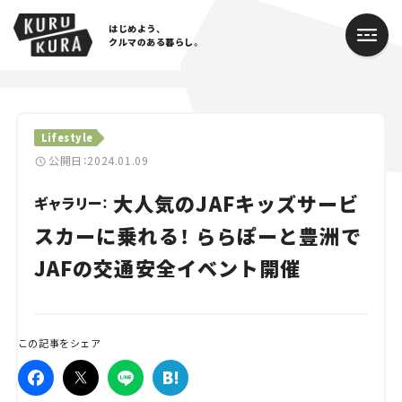
はじめよう、
クルマのある暮らし。
カテゴリ
Lifestyle
Cars
公開日：2024.01.09
大人気のJAFキッズサービ
Lifestyle
ギャラリー：
スカーに乗れる！ ららぽーと豊洲で
Traffic
JAFの交通安全イベント開催
Special
Series
この記事をシェア
Campaign
人気のハッシュタグ