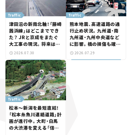
Traffic
Traffic
津田沼の新南北軸！「藤崎
熊本地震、高速道路の通
茜浜線」はどこまででき
行止め状況。九州道・南
た？ JRと京成をまたぐ
九州道・九州中央道など
大工事の現況。将来は
に影響。橋の損傷も確認
「習志野～鎌ケ谷」を最短
【道路のニュース】
2026.07.30
2026.07.29
直結【いま気になる道路
計画】
Traffic
松本～新潟を最短直結！
「松本糸魚川連絡道路」計
画が進行中。大町・白馬
の大渋滞を変える「信号
ゼロ」バイパスも事業化