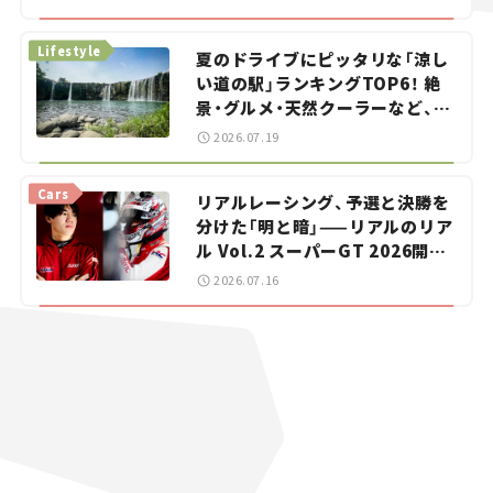
イカー選び #02
Lifestyle
夏のドライブにピッタリな「涼し
い道の駅」ランキングTOP6！ 絶
景・グルメ・天然クーラーなど、避
暑におすすめのスポットを紹介
2026.07.19
【道の駅マニアの推し駅ガイド】
vol.15
Cars
リアルレーシング、予選と決勝を
分けた「明と暗」——リアルのリア
ル Vol.2 スーパーGT 2026開幕
戦 岡山国際サーキット
2026.07.16