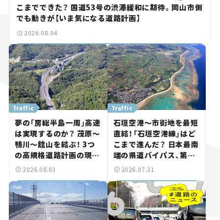
こまでできた？ 国道53号の渋滞緩和に期待。岡山市側
でも動きが【いま気になる道路計画】
2026.08.04
Traffic
Traffic
夢の「房総半島一周」高速
石垣空港～市街地を最短
は実現するのか？ 茂原～
直結！「石垣空港線」はど
鴨川～館山を結ぶ！ 3つ
こまで進んだ？ 日本最南
の高規格道路計画の現
端の県道バイパス、第2
状。「館山鴨川道路」で検
工区も延伸開通 【いま気
2026.08.03
2026.07.31
討進む【いま気になる道
になる道路計画】
路計画】