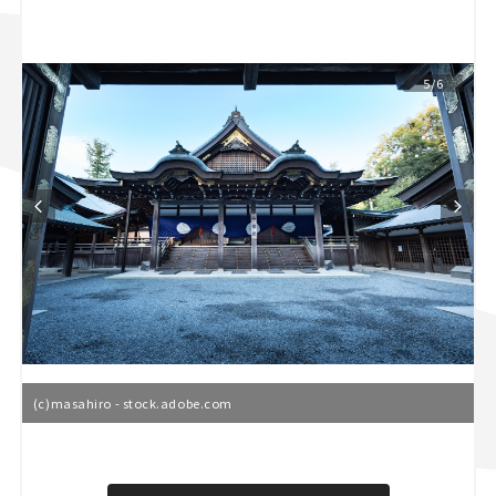
スズキ ジムニー｜Suzuki Jimny
スズキ｜Suzuki
マツダ｜Mazda
マツダ ロードスター｜Mazda Roadster
5/6
(c)masahiro - stock.adobe.com
L
o
/
U
a
n
d