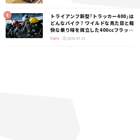
トライアンフ新型「トラッカー400」は
どんなバイク？ ワイルドな見た目と軽
快な乗り味を両立した400ccフラット
トラッカー【試乗レビュー】
Cars
2026.07.31