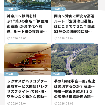
Traffic
Traffic
神奈川～静岡を結
岡山～津山に新たな高速
ぶ！“第3の東名”「伊豆湘
ルート！「空港津山道路」
南道路」が具体化へ前
はどこまでできた？ 国道
進。ルート帯の複数案検
53号の渋滞緩和に期待。
討へ。熱海まで信号ゼロ
岡山市側でも動きが【い
2026.08.05
2026.08.04
が実現？ 【いま気になる
ま気になる道路計画】
道路計画】
Traffic
Traffic
レクサスがヘリコプター
夢の「房総半島一周」高速
運航サービス開始！「レク
は実現するのか？ 茂原～
サスフライト」で陸・海・
鴨川～館山を結ぶ！ 3つ
空をつなぐ新たな移動体
の高規格道路計画の現
験とは
状。「館山鴨川道路」で検
2026.08.04
2026.08.03