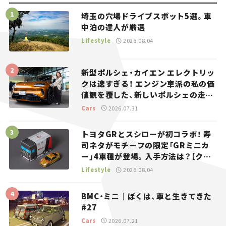
埼玉の穴場ドライブスポット5選。車
中泊の達人が厳選
Lifestyle
2026.08.04
新型ポルシェ・カイエン エレクトリッ
クは速すぎる！ エンジン車派の私の価
値観を覆した、新しいポルシェの走
り。
Cars
2026.07.31
トヨタGRとスシローが初コラボ！ 寿
司ネタがモチーフの限定「GRミニカ
ー」4車種が登場。入手方法は？【クル
マとホビー】
Lifestyle
2026.08.04
BMC・ミニ｜ぼくは、車と生きてきた
#27
Cars
2026.07.21