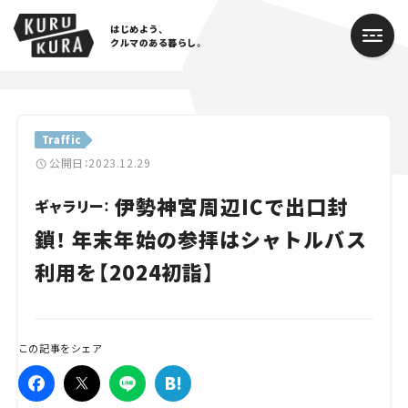
はじめよう、
クルマのある暮らし。
カテゴリ
Traffic
Cars
公開日：2023.12.29
伊勢神宮周辺ICで出口封
Lifestyle
ギャラリー：
鎖！ 年末年始の参拝はシャトルバス
Traffic
利用を【2024初詣】
Special
Series
この記事をシェア
Campaign
人気のハッシュタグ