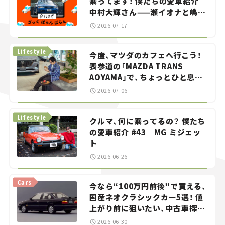
乗ってます！ 僕たちの愛車紹介｜
中村大輝さん——瀬イオナと嶋田
智之の「クルマでざっくばらんば
2026.07.17
らん！」＃20
Lifestyle
今度、マツダのカフェへ行こう！
表参道の「MAZDA TRANS
AOYAMA」で、ちょっとひと息。
——連載｜CCGとクルマでどうす
2026.07.06
る？＜第13回＞
Lifestyle
クルマ、何に乗ってるの？ 僕たち
の愛車紹介 #43｜MG ミジェッ
ト
2026.06.26
Cars
今なら“100万円前後”で買える、
国産ネオクラシックカー5選！ 値
上がり前に狙いたい、中古車探し
をお手伝い――ちょっとイケてるマ
2026.06.30