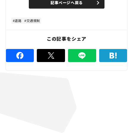
記事ページへ戻る
m
e
u
d
t
:
e
5
3
道路
交通規制
.
3
3
%
この記事をシェア