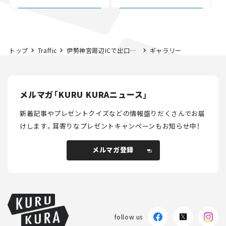
討進む【いま気になる道
路計画】
トップ
Traffic
伊勢神宮周辺ICで出口封鎖！ 年末年始の参拝はシャトルバス利用を【2024初詣】
ギャラリー
メルマガ「KURU KURAニュース」
新着記事やプレゼントクイズなどの情報盛りだくさんでお届
けします。
耳寄りなプレゼントキャンペーンもお知らせ中！
メルマガ登録
メルマガ登録
follow us