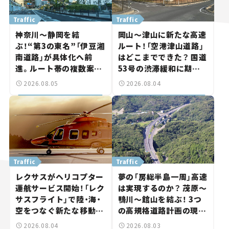
Traffic
Traffic
神奈川～静岡を結
岡山～津山に新たな高速
ぶ！“第3の東名”「伊豆湘
ルート！「空港津山道路」
南道路」が具体化へ前
はどこまでできた？ 国道
進。ルート帯の複数案検
53号の渋滞緩和に期待。
討へ。熱海まで信号ゼロ
岡山市側でも動きが【い
2026.08.05
2026.08.04
が実現？ 【いま気になる
ま気になる道路計画】
道路計画】
Traffic
Traffic
レクサスがヘリコプター
夢の「房総半島一周」高速
運航サービス開始！「レク
は実現するのか？ 茂原～
サスフライト」で陸・海・
鴨川～館山を結ぶ！ 3つ
空をつなぐ新たな移動体
の高規格道路計画の現
験とは
状。「館山鴨川道路」で検
2026.08.04
2026.08.03