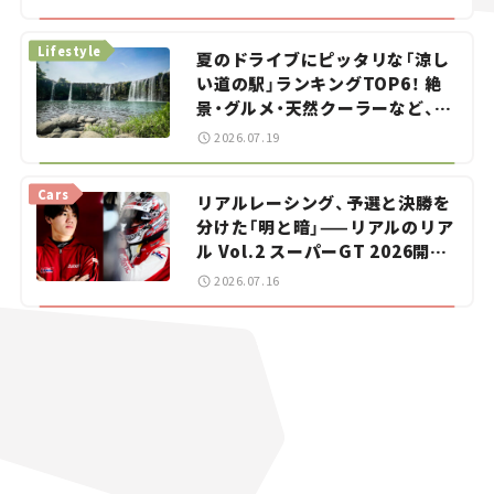
イカー選び #02
Lifestyle
夏のドライブにピッタリな「涼し
い道の駅」ランキングTOP6！ 絶
景・グルメ・天然クーラーなど、避
暑におすすめのスポットを紹介
2026.07.19
【道の駅マニアの推し駅ガイド】
vol.15
Cars
リアルレーシング、予選と決勝を
分けた「明と暗」——リアルのリア
ル Vol.2 スーパーGT 2026開幕
戦 岡山国際サーキット
2026.07.16