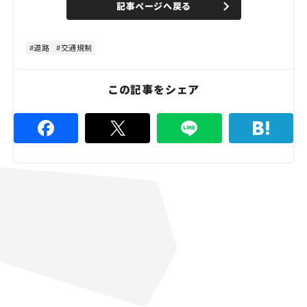
記事ページへ戻る
m
e
u
d
t
:
e
4
8
道路
交通規制
.
8
9
%
この記事をシェア