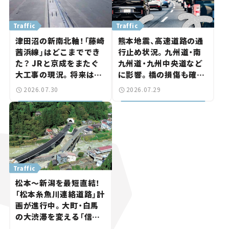
Traffic
Traffic
津田沼の新南北軸！「藤崎
熊本地震、高速道路の通
茜浜線」はどこまででき
行止め状況。九州道・南
た？ JRと京成をまたぐ
九州道・九州中央道など
大工事の現況。将来は
に影響。橋の損傷も確認
「習志野～鎌ケ谷」を最短
【道路のニュース】
2026.07.30
2026.07.29
直結【いま気になる道路
計画】
Traffic
松本～新潟を最短直結！
「松本糸魚川連絡道路」計
画が進行中。大町・白馬
の大渋滞を変える「信号
ゼロ」バイパスも事業化