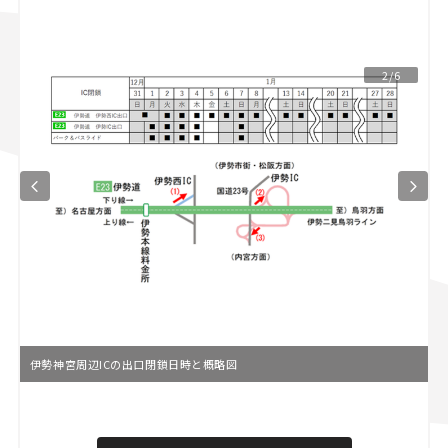
スズキ ジムニー｜Suzuki Jimny
スズキ｜Suzuki
マツダ｜Mazda
マツダ ロードスター｜Mazda Roadster
2/6
伊勢神宮周辺ICの出口閉鎖日時と概略図
L
o
/
U
a
n
d