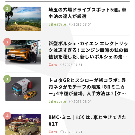
埼玉の穴場ドライブスポット5選。車
中泊の達人が厳選
Lifestyle
2026.08.04
新型ポルシェ・カイエン エレクトリッ
クは速すぎる！ エンジン車派の私の価
値観を覆した、新しいポルシェの走
り。
Cars
2026.07.31
トヨタGRとスシローが初コラボ！ 寿
司ネタがモチーフの限定「GRミニカ
ー」4車種が登場。入手方法は？【クル
マとホビー】
Lifestyle
2026.08.04
BMC・ミニ｜ぼくは、車と生きてきた
#27
Cars
2026.07.21