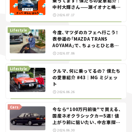
乗ってます！ 僕たちの愛車紹介｜
中村大輝さん——瀬イオナと嶋田
智之の「クルマでざっくばらんば
2026.07.17
らん！」＃20
Lifestyle
今度、マツダのカフェへ行こう！
表参道の「MAZDA TRANS
AOYAMA」で、ちょっとひと息。
——連載｜CCGとクルマでどうす
2026.07.06
る？＜第13回＞
Lifestyle
クルマ、何に乗ってるの？ 僕たち
の愛車紹介 #43｜MG ミジェッ
ト
2026.06.26
Cars
今なら“100万円前後”で買える、
国産ネオクラシックカー5選！ 値
上がり前に狙いたい、中古車探し
をお手伝い――ちょっとイケてるマ
2026.06.30