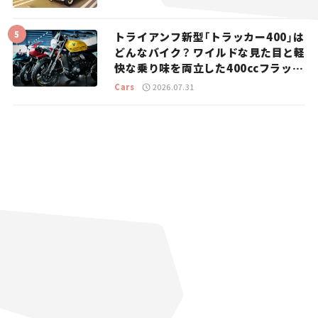
トライアンフ新型「トラッカー400」は
どんなバイク？ ワイルドな見た目と軽
快な乗り味を両立した400ccフラット
トラッカー【試乗レビュー】
Cars
2026.07.31