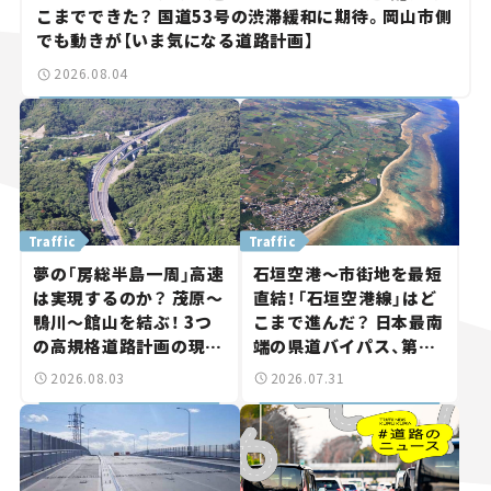
こまでできた？ 国道53号の渋滞緩和に期待。岡山市側
でも動きが【いま気になる道路計画】
2026.08.04
Traffic
Traffic
夢の「房総半島一周」高速
石垣空港～市街地を最短
は実現するのか？ 茂原～
直結！「石垣空港線」はど
鴨川～館山を結ぶ！ 3つ
こまで進んだ？ 日本最南
の高規格道路計画の現
端の県道バイパス、第2
状。「館山鴨川道路」で検
工区も延伸開通 【いま気
2026.08.03
2026.07.31
討進む【いま気になる道
になる道路計画】
路計画】