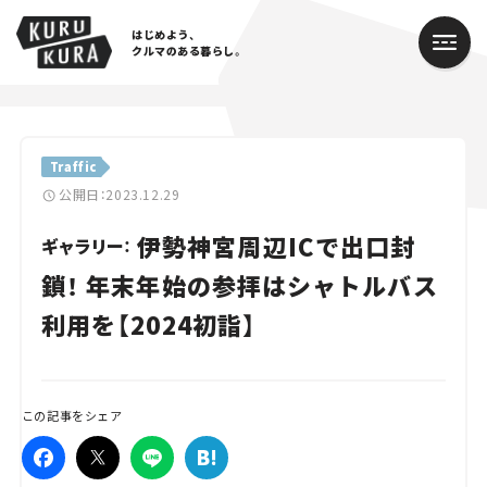
はじめよう、
クルマのある暮らし。
カテゴリ
Traffic
Cars
公開日：2023.12.29
伊勢神宮周辺ICで出口封
Lifestyle
ギャラリー：
鎖！ 年末年始の参拝はシャトルバス
Traffic
利用を【2024初詣】
Special
Series
この記事をシェア
Campaign
人気のハッシュタグ