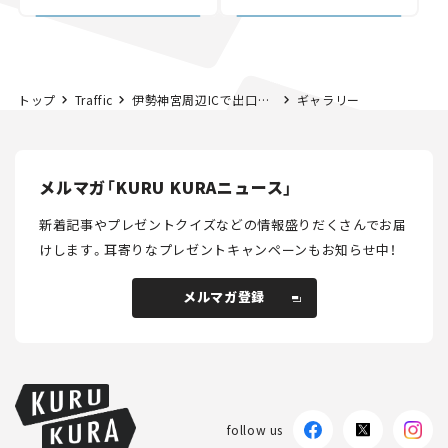
討進む【いま気になる道
路計画】
トップ
Traffic
伊勢神宮周辺ICで出口封鎖！ 年末年始の参拝はシャトルバス利用を【2024初詣】
ギャラリー
メルマガ「KURU KURAニュース」
新着記事やプレゼントクイズなどの情報盛りだくさんでお届
けします。
耳寄りなプレゼントキャンペーンもお知らせ中！
メルマガ登録
メルマガ登録
follow us