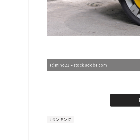
(c)mino21 – stock.adobe.com
L
o
/
U
a
n
d
m
e
u
d
t
:
e
4
8
ランキング
.
8
9
%