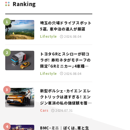
Ranking
埼玉の穴場ドライブスポット
5選。車中泊の達人が厳選
Lifestyle
2026.08.04
トヨタGRとスシローが初コ
ラボ！ 寿司ネタがモチーフの
限定「GRミニカー」4車種が
登場。入手方法は？【クルマ
Lifestyle
2026.08.04
とホビー】
新型ポルシェ・カイエン エレ
クトリックは速すぎる！ エン
ジン車派の私の価値観を覆し
た、新しいポルシェの走り。
Cars
2026.07.31
BMC・ミニ｜ぼくは、車と生