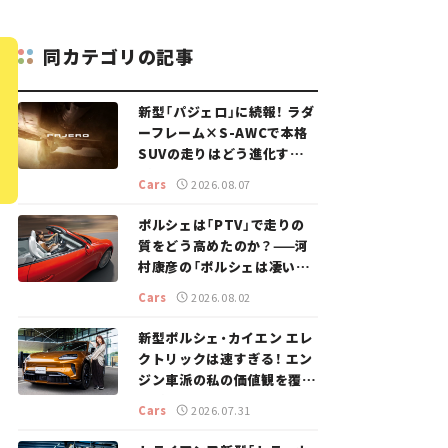
同カテゴリの記事
新型「パジェロ」に続報！ ラダ
ーフレーム×S-AWCで本格
SUVの走りはどう進化する？
【新車ニュース】
Cars
2026.08.07
ポルシェは「PTV」で走りの
質をどう高めたのか？——河
村康彦の「ポルシェは凄い！」
#16
Cars
2026.08.02
新型ポルシェ・カイエン エレ
クトリックは速すぎる！ エン
ジン車派の私の価値観を覆し
た、新しいポルシェの走り。
Cars
2026.07.31