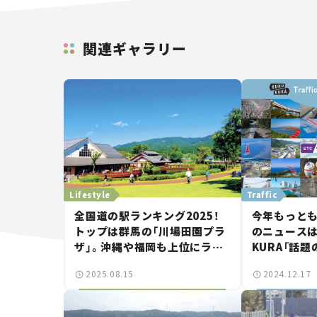
関連ギャラリー
Lifestyle
Traffic
全国道の駅ランキング2025！
今年もっと
トップは群馬の「川場田園プラ
のニュースは
ザ」。沖縄や福岡も上位にラン
KURA「話
クイン。
2024】
2025.08.15
2024.12.17