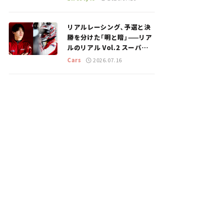
のスポットを紹介【道の駅マ
ニアの推し駅ガイド】vol.15
リアルレーシング、予選と決
勝を分けた「明と暗」——リア
ルのリアル Vol.2 スーパー
GT 2026開幕戦 岡山国際サ
Cars
2026.07.16
ーキット