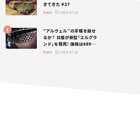
きてきた #27
Cars
2026.07.21
“アルヴェル”の牙城を崩せ
るか？ 日産が新型「エルグラ
ンド」を発売！ 価格は689万
円から【新車ニュース】
Cars
2026.07.22