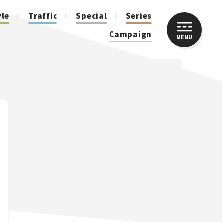
yle
Traffic
Special
Series
Campaign
MENU
CLOSE
人気のハッシュタグ
スズキ ジムニー｜Suzuki Jimny
スズキ｜Suzuki
マツダ｜Mazda
マツダ ロードスター｜Mazda Roadster