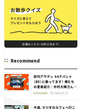
応募はこちら！（8月31日まで）
Recommend
初代アウディ S4アバント
（B5）に乗ってます！ 僕たち
の愛車紹介｜中村大輝さん
——瀬イオナと嶋田智之の
Lifestyle
2026.07.17
「クルマでざっくばらんばら
ん！」＃20
今度、マツダのカフェへ行こ