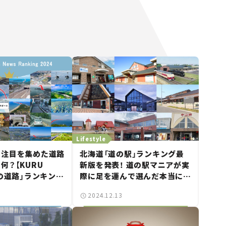
Lifestyle
も注目を集めた道路
北海道「道の駅」ランキング最
何？【KURU
新版を発表！ 道の駅マニアが実
題の道路」ランキング
際に足を運んで選んだ本当にオ
ススメの道の駅とは？
2024.12.13