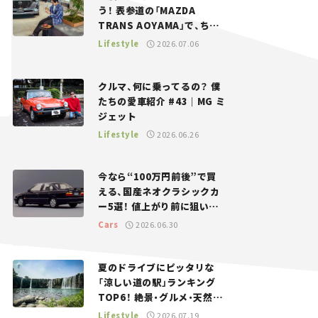
う！ 表参道の「MAZDA
TRANS AOYAMA」で、ちょ
っとひと息。——連載｜CCG
Lifestyle
2026.07.06
とクルマでどうする？＜第13
回＞
クルマ、何に乗ってるの？ 僕
たちの愛車紹介 #43｜MG ミ
ジェット
Lifestyle
2026.06.26
今なら“100万円前後”で買
える、国産ネオクラシックカ
ー5選！ 値上がり前に狙いた
い、中古車探しをお手伝い――ち
Cars
2026.06.30
ょっとイケてるマイカー選び
#02
夏のドライブにピッタリな
「涼しい道の駅」ランキング
TOP6！ 絶景・グルメ・天然ク
ーラーなど、避暑におすすめ
Lifestyle
2026.07.19