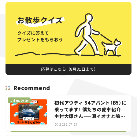
応募はこちら！（8月31日まで）
Recommend
Lifestyle
初代アウディ S4アバント（B5）に
乗ってます！ 僕たちの愛車紹介｜
中村大輝さん——瀬イオナと嶋田
智之の「クルマでざっくばらんば
2026.07.17
らん！」＃20