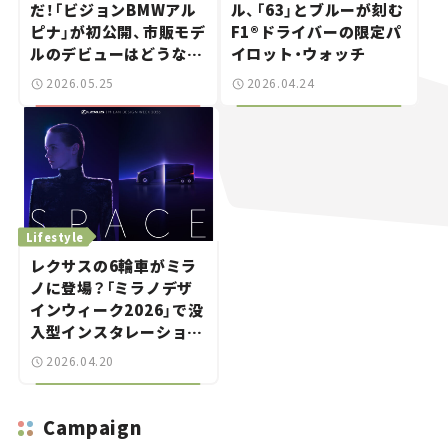
だ！「ビジョンBMWアル
ル、「63」とブルーが刻む
ピナ」が初公開、市販モデ
F1®ドライバーの限定パ
ルのデビューはどうな
イロット・ウォッチ
る？
2026.05.25
2026.04.24
Lifestyle
レクサスの6輪車がミラ
ノに登場？「ミラノデザ
インウィーク2026」で没
入型インスタレーション
『SPACE』を披露！
2026.04.20
Campaign