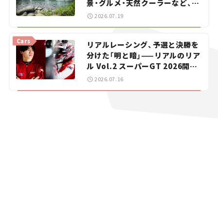
景・グルメ・天然クーラーなど、避
暑におすすめのスポットを紹介
2026.07.19
【道の駅マニアの推し駅ガイド】
vol.15
Cars
リアルレーシング、予選と決勝を
分けた「明と暗」——リアルのリア
ル Vol.2 スーパーGT 2026開幕
戦 岡山国際サーキット
2026.07.16