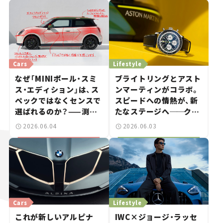
Cars
Lifestyle
なぜ「MINIポール・スミ
ブライトリングとアスト
ス・エディション」は、ス
ンマーティンがコラボ。
ペックではなくセンスで
スピードへの情熱が、新
選ばれるのか？——渕野
たなステージへ
──
クル
健太郎の「カーデザイン
マ好きは時計好き
2026.06.04
2026.06.03
解説ラボ」#5
Cars
Lifestyle
これが新しいアルピナ
IWC×ジョージ・ラッセ