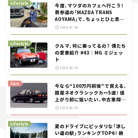
Lifestyle
今度、マツダのカフェへ行こう！
表参道の「MAZDA TRANS
AOYAMA」で、ちょっとひと息。
——連載｜CCGとクルマでどうす
2026.07.06
る？＜第13回＞
Lifestyle
クルマ、何に乗ってるの？ 僕たち
の愛車紹介 #43｜MG ミジェッ
ト
2026.06.26
Cars
今なら“100万円前後”で買える、
国産ネオクラシックカー5選！ 値
上がり前に狙いたい、中古車探し
をお手伝い――ちょっとイケてるマ
2026.06.30
イカー選び #02
Lifestyle
夏のドライブにピッタリな「涼し
い道の駅」ランキングTOP6！ 絶