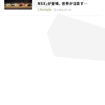
NSX」が登場。世界が注目す
る“JDM”に焦点【クルマとホビー】
Lifestyle
2026.07.29