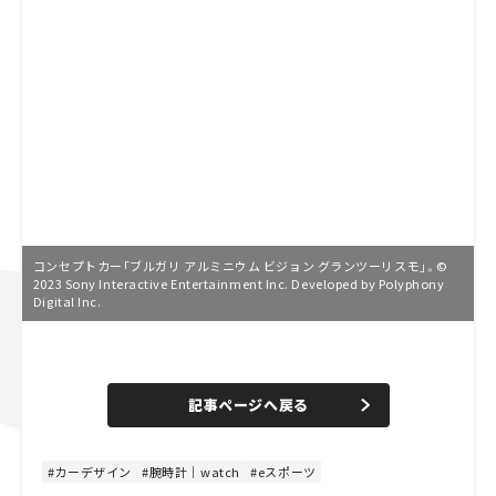
コンセプトカー「ブルガリ アルミニウム ビジョン グランツーリスモ」。©
2023 Sony Interactive Entertainment Inc. Developed by Polyphony
Digital Inc.
L
o
/
U
a
n
d
記事ページへ戻る
m
e
u
d
t
:
e
8
4
カーデザイン
腕時計｜watch
eスポーツ
.