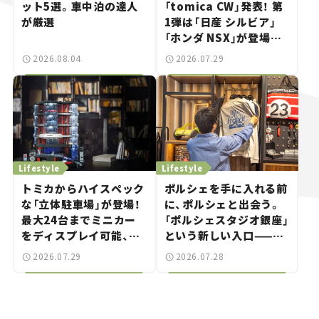
ット5選。車中泊の達人
「tomica CW」発表！ 第
が厳選
1弾は「日産 シルビア」
「ホンダ NSX」が登場。
世界が注目す
2026.08.04
2026.07.29
る“JDM"に焦点【クルマ
とホビー】
Lifestyle
Lifestyle
トミカからハイスペック
ポルシェを手に入れる前
な「立体駐車場」が登場！
に、ポルシェと出会う。
最大24台までミニカー
「ポルシェスタジオ銀座」
をディスプレイ可能、特
という新しい入口——連
別な「日産 GT-R
載｜CCGとクルマでどう
2026.07.29
2026.07.28
NISMO」も付属【クルマ
する？＜第14回＞
とホビー】