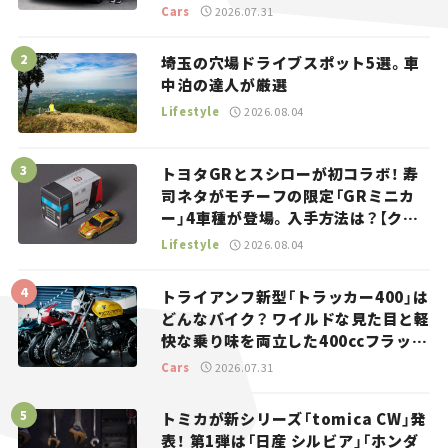
り。
Cars
2026.07.31
埼玉の穴場ドライブスポット5選。車
中泊の達人が厳選
Lifestyle
2026.08.04
トヨタGRとスシローが初コラボ！ 寿
司ネタがモチーフの限定「GRミニカ
ー」4車種が登場。入手方法は？【クル
マとホビー】
Lifestyle
2026.08.04
トライアンフ新型「トラッカー400」は
どんなバイク？ ワイルドな見た目と軽
快な乗り味を両立した400ccフラット
トラッカー【試乗レビュー】
Cars
2026.07.31
トミカが新シリーズ「tomica CW」発
表！ 第1弾は「日産 シルビア」「ホンダ