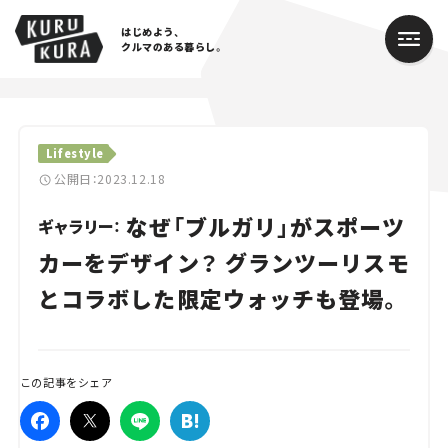
はじめよう、
クルマのある暮らし。
カテゴリ
Lifestyle
Cars
公開日：2023.12.18
なぜ「ブルガリ」がスポーツ
Lifestyle
ギャラリー：
カーをデザイン？ グランツーリスモ
Traffic
とコラボした限定ウォッチも登場。
Special
Series
この記事をシェア
Campaign
人気のハッシュタグ