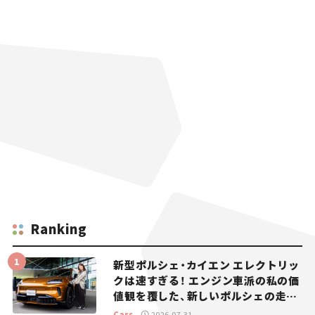
Ranking
新型ポルシェ・カイエン エレクトリッ
クは速すぎる！ エンジン車派の私の価
値観を覆した、新しいポルシェの走
り。
Cars
2026.07.31