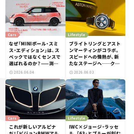
Cars
Lifestyle
なぜ「MINIポール・スミ
ブライトリングとアスト
ス・エディション」は、ス
ンマーティンがコラボ。
ペックではなくセンスで
スピードへの情熱が、新
選ばれるのか？——渕野
たなステージへ
──
クル
健太郎の「カーデザイン
マ好きは時計好き
2026.06.04
2026.06.03
解説ラボ」#5
Cars
Lifestyle
これが新しいアルピナ
IWC×ジョージ・ラッセ
だ！「ビジョンBMWアル
ル、「63」とブルーが刻む