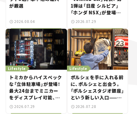
が厳選
1弾は「日産 シルビア」
「ホンダ NSX」が登場。
世界が注目す
2026.08.04
2026.07.29
る“JDM"に焦点【クルマ
とホビー】
Lifestyle
Lifestyle
トミカからハイスペック
ポルシェを手に入れる前
な「立体駐車場」が登場！
に、ポルシェと出会う。
最大24台までミニカー
「ポルシェスタジオ銀座」
をディスプレイ可能、特
という新しい入口——連
別な「日産 GT-R
載｜CCGとクルマでどう
2026.07.29
2026.07.28
NISMO」も付属【クルマ
する？＜第14回＞
とホビー】