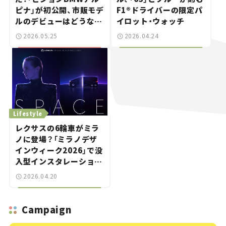
ピナ」が初公開、市販モデ
F1®ドライバーの限定パ
ルのデビューはどうな
イロット・ウォッチ
る？
2026.05.25
2026.04.24
Lifestyle
レクサスの6輪車がミラ
ノに登場？「ミラノデザ
インウィーク2026」で没
入型インスタレーション
『SPACE』を披露！
2026.04.20
Campaign