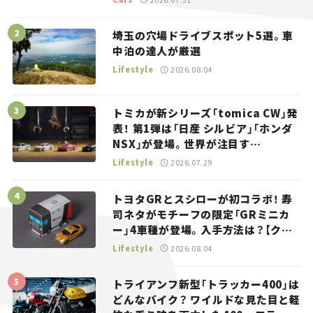
埼玉の穴場ドライブスポット5選。車
中泊の達人が厳選
Lifestyle
2026.08.04
トミカが新シリーズ「tomica CW」発
表！ 第1弾は「日産 シルビア」「ホンダ
NSX」が登場。世界が注目す
る“JDM”に焦点【クルマとホビー】
Lifestyle
2026.07.29
トヨタGRとスシローが初コラボ！ 寿
司ネタがモチーフの限定「GRミニカ
ー」4車種が登場。入手方法は？【クル
マとホビー】
Lifestyle
2026.08.04
トライアンフ新型「トラッカー400」は
どんなバイク？ ワイルドな見た目と軽