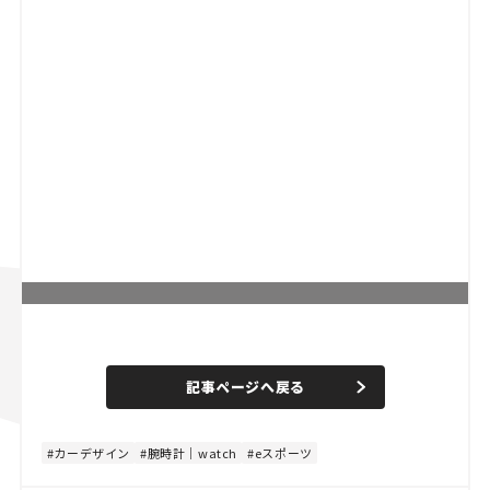
L
o
/
U
a
n
d
記事ページへ戻る
m
e
u
d
t
:
e
8
4
カーデザイン
腕時計｜watch
eスポーツ
.
4