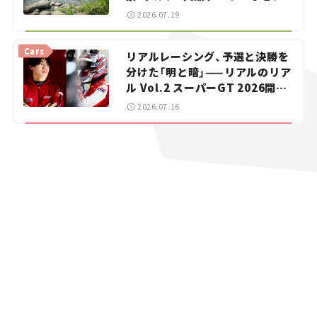
暑におすすめのスポットを紹介
2026.07.19
【道の駅マニアの推し駅ガイド】
vol.15
Cars
リアルレーシング、予選と決勝を
分けた「明と暗」——リアルのリア
ル Vol.2 スーパーGT 2026開幕
戦 岡山国際サーキット
2026.07.16