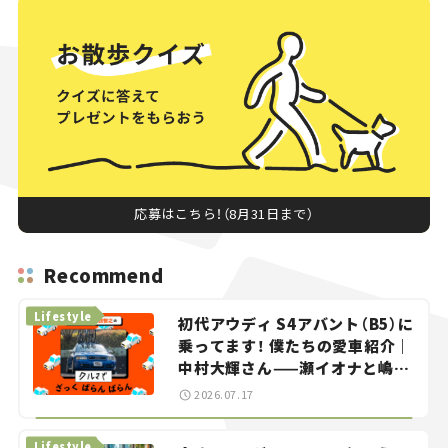
応募はこちら！（8月31日まで）
Recommend
Lifestyle
初代アウディ S4アバント（B5）に
乗ってます！ 僕たちの愛車紹介｜
中村大輝さん——瀬イオナと嶋田
智之の「クルマでざっくばらんば
2026.07.17
らん！」＃20
Lifestyle