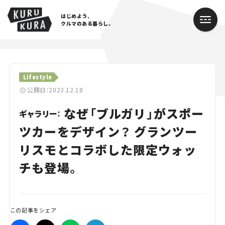
はじめよう、
クルマのある暮らし。
カテゴリ
Lifestyle
Cars
公開日：2023.12.18
なぜ「ブルガリ」がスポー
Lifestyle
ギャラリー：
ツカーをデザイン？ グランツー
Traffic
リスモとコラボした限定ウォッ
Special
チも登場。
Series
Campaign
この記事をシェア
人気のハッシュタグ