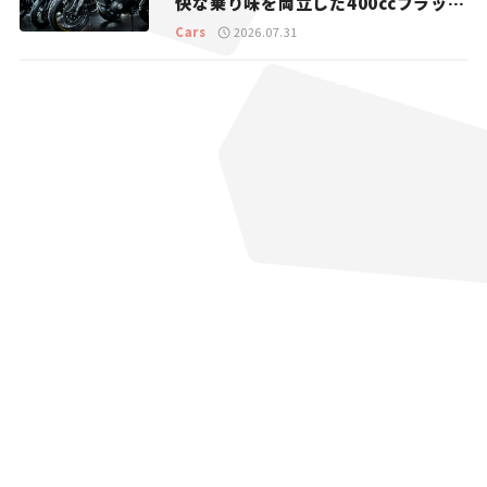
快な乗り味を両立した400ccフラット
トラッカー【試乗レビュー】
Cars
2026.07.31