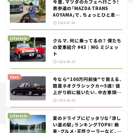
今度、マツダのカフェへ行こう！
表参道の「MAZDA TRANS
AOYAMA」で、ちょっとひと息。
——連載｜CCGとクルマでどうす
2026.07.06
る？＜第13回＞
Lifestyle
クルマ、何に乗ってるの？ 僕たち
の愛車紹介 #43｜MG ミジェッ
ト
2026.06.26
Cars
今なら“100万円前後”で買える、
国産ネオクラシックカー5選！ 値
上がり前に狙いたい、中古車探し
をお手伝い――ちょっとイケてるマ
2026.06.30
イカー選び #02
Lifestyle
夏のドライブにピッタリな「涼し
い道の駅」ランキングTOP6！ 絶
景・グルメ・天然クーラーなど、避