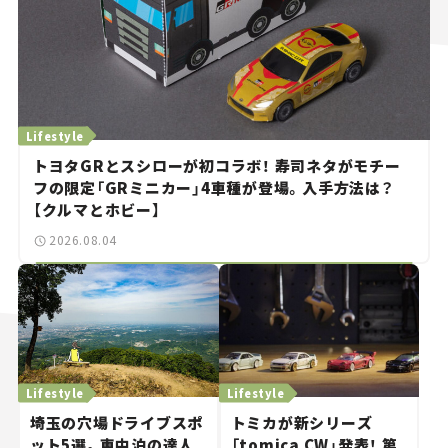
Lifestyle
トヨタGRとスシローが初コラボ！ 寿司ネタがモチー
フの限定「GRミニカー」4車種が登場。入手方法は？
【クルマとホビー】
2026.08.04
Lifestyle
Lifestyle
埼玉の穴場ドライブスポ
トミカが新シリーズ
ット5選。車中泊の達人
「tomica CW」発表！ 第