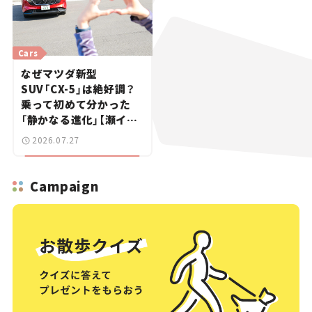
Cars
なぜマツダ新型
SUV「CX-5」は絶好調？
乗って初めて分かった
「静かなる進化」【瀬イオ
ナの試乗レビュー】
2026.07.27
Campaign