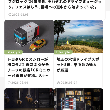
フジロック'26来場者、それぞれのドライブミュージッ
ク。フェスはもう、苗場への道中から始まっていた。
2026.08.08
Lifestyle
Lifestyle
トヨタGRとスシローが
埼玉の穴場ドライブスポ
初コラボ！ 寿司ネタがモ
ット5選。車中泊の達人
チーフの限定「GRミニカ
が厳選
ー」4車種が登場。入手方
法は？【クルマとホビー】
2026.08.04
2026.08.04