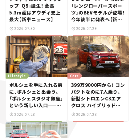
ップ「Q9」誕生！ 全長
「レンジローバースポー
5.3m超はアウディ史上
ツ」のBEVモデルが登場！
最大【新車ニュース】
今年後半に発表へ【新車
ニュース】
2026.07.30
2026.07.29
Lifestyle
Cars
ポルシェを手に入れる前
399万9000円から！ コン
に、ポルシェと出会う。
パクトなのに7人乗り、
「ポルシェスタジオ銀座」
新型シトロエンC3エア
という新しい入口——連
クロス ハイブリッドが
載｜CCGとクルマでどう
上陸【新車ニュース】
2026.07.28
2026.07.28
する？＜第14回＞