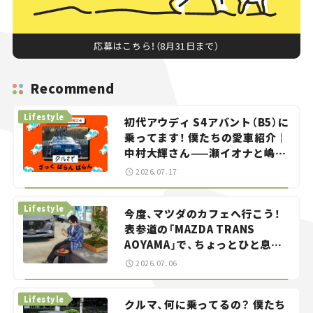
応募はこちら！（8月31日まで）
Recommend
Lifestyle
初代アウディ S4アバント（B5）に
乗ってます！ 僕たちの愛車紹介｜
中村大輝さん——瀬イオナと嶋田
智之の「クルマでざっくばらんば
2026.07.17
らん！」＃20
Lifestyle
今度、マツダのカフェへ行こう！
表参道の「MAZDA TRANS
AOYAMA」で、ちょっとひと息。
——連載｜CCGとクルマでどうす
2026.07.06
る？＜第13回＞
Lifestyle
クルマ、何に乗ってるの？ 僕たち