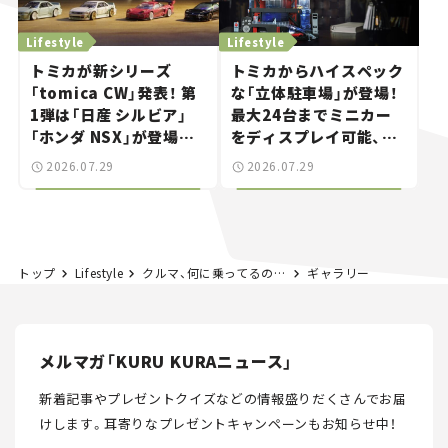
Lifestyle
Lifestyle
トミカが新シリーズ
トミカからハイスペック
「tomica CW」発表！ 第
な「立体駐車場」が登場！
1弾は「日産 シルビア」
最大24台までミニカー
「ホンダ NSX」が登場。
をディスプレイ可能、特
世界が注目す
別な「日産 GT-R
2026.07.29
2026.07.29
る“JDM"に焦点【クルマ
NISMO」も付属【クルマ
とホビー】
とホビー】
トップ
Lifestyle
クルマ、何に乗ってるの？ 僕たちの愛車紹介 #05｜マツダ CX-8
ギャラリー
メルマガ「KURU KURAニュース」
新着記事やプレゼントクイズなどの情報盛りだくさんでお届
けします。
耳寄りなプレゼントキャンペーンもお知らせ中！