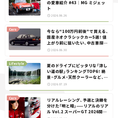
の愛車紹介 #43｜MG ミジェッ
ト
2026.06.26
Cars
今なら“100万円前後”で買える、
国産ネオクラシックカー5選！ 値
上がり前に狙いたい、中古車探し
をお手伝い――ちょっとイケてるマ
2026.06.30
イカー選び #02
Lifestyle
夏のドライブにピッタリな「涼し
い道の駅」ランキングTOP6！ 絶
景・グルメ・天然クーラーなど、避
暑におすすめのスポットを紹介
2026.07.19
【道の駅マニアの推し駅ガイド】
vol.15
Cars
リアルレーシング、予選と決勝を
分けた「明と暗」——リアルのリア
ル Vol.2 スーパーGT 2026開幕
戦 岡山国際サーキット