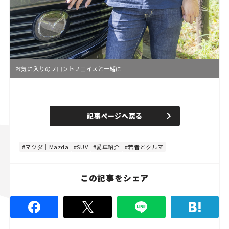
お気に入りのフロントフェイスと一緒に
L
o
/
U
a
n
d
記事ページへ戻る
m
e
u
d
t
:
e
4
4
マツダ｜Mazda
SUV
愛車紹介
若者とクルマ
.
4
4
%
この記事をシェア