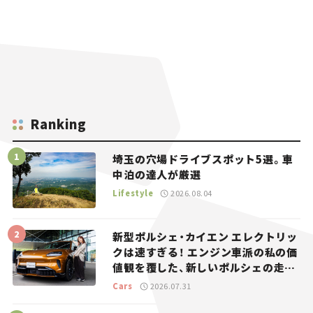
Ranking
埼玉の穴場ドライブスポット5選。車
中泊の達人が厳選
Lifestyle
2026.08.04
新型ポルシェ・カイエン エレクトリッ
クは速すぎる！ エンジン車派の私の価
値観を覆した、新しいポルシェの走
り。
Cars
2026.07.31