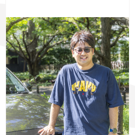
スズキ ジムニー｜Suzuki Jimny
スズキ｜Suzuki
マツダ｜Mazda
マツダ ロードスター｜Mazda Roadster
6/7