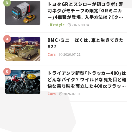
トヨタGRとスシローが初コラボ！ 寿
司ネタがモチーフの限定「GRミニカ
ー」4車種が登場。入手方法は？【クル
マとホビー】
Lifestyle
2026.08.04
BMC・ミニ｜ぼくは、車と生きてきた
#27
Cars
2026.07.21
トライアンフ新型「トラッカー400」は
どんなバイク？ ワイルドな見た目と軽
快な乗り味を両立した400ccフラット
トラッカー【試乗レビュー】
Cars
2026.07.31