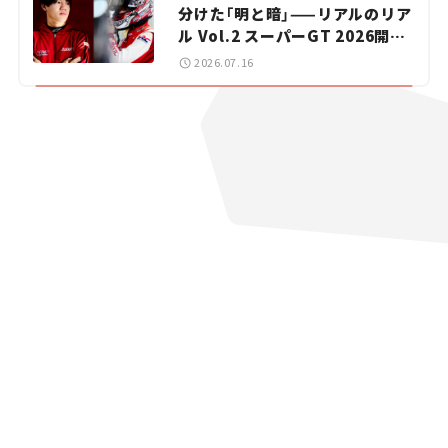
分けた「明と暗」——リアルのリア
ル Vol.2 スーパーGT 2026開幕
戦 岡山国際サーキット
2026.07.16