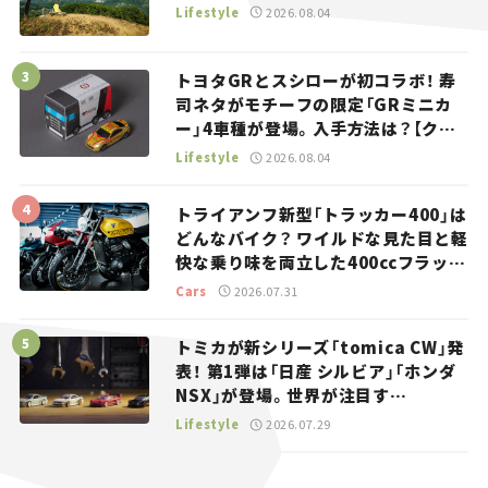
Lifestyle
2026.08.04
トヨタGRとスシローが初コラボ！ 寿
司ネタがモチーフの限定「GRミニカ
ー」4車種が登場。入手方法は？【クル
マとホビー】
Lifestyle
2026.08.04
トライアンフ新型「トラッカー400」は
どんなバイク？ ワイルドな見た目と軽
快な乗り味を両立した400ccフラット
トラッカー【試乗レビュー】
Cars
2026.07.31
トミカが新シリーズ「tomica CW」発
表！ 第1弾は「日産 シルビア」「ホンダ
NSX」が登場。世界が注目す
る“JDM”に焦点【クルマとホビー】
Lifestyle
2026.07.29