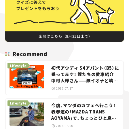
応募はこちら！（8月31日まで）
Recommend
Lifestyle
初代アウディ S4アバント（B5）に
乗ってます！ 僕たちの愛車紹介｜
中村大輝さん——瀬イオナと嶋田
智之の「クルマでざっくばらんば
2026.07.17
らん！」＃20
Lifestyle
今度、マツダのカフェへ行こう！
表参道の「MAZDA TRANS
AOYAMA」で、ちょっとひと息。
——連載｜CCGとクルマでどうす
2026.07.06