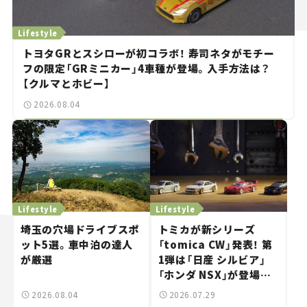
Lifestyle
トヨタGRとスシローが初コラボ！ 寿司ネタがモチー
フの限定「GRミニカー」4車種が登場。入手方法は？
【クルマとホビー】
2026.08.04
Lifestyle
Lifestyle
埼玉の穴場ドライブスポ
トミカが新シリーズ
ット5選。車中泊の達人
「tomica CW」発表！ 第
が厳選
1弾は「日産 シルビア」
「ホンダ NSX」が登場。
世界が注目す
2026.08.04
2026.07.29
る“JDM"に焦点【クルマ