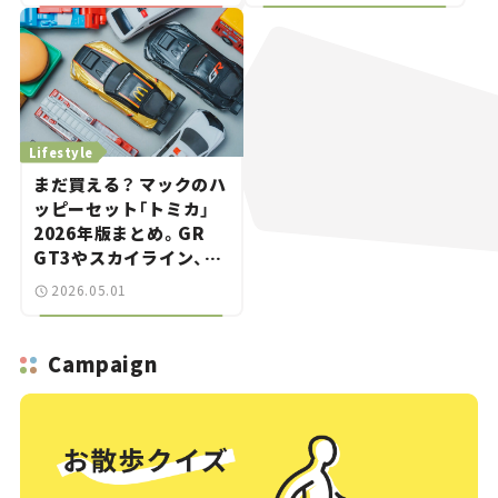
ポット巡り
Lifestyle
まだ買える？ マックのハ
ッピーセット「トミカ」
2026年版まとめ。GR
GT3やスカイライン、金
色のシークレットの正体
2026.05.01
は【クルマとホビー】
Campaign