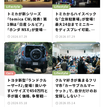
Lifestyle
Lifestyle
トミカが新シリーズ
トミカからハイスペック
「tomica CW」発表！ 第
な「立体駐車場」が登場！
1弾は「日産 シルビア」
最大24台までミニカー
「ホンダ NSX」が登場。
をディスプレイ可能、特
世界が注目す
別な「日産 GT-R
2026.07.29
2026.07.29
る“JDM"に焦点【クルマ
NISMO」も付属【クルマ
とホビー】
とホビー】
Cars
Lifestyle
トヨタ新型「ランドクル
クルマ好きが集まるフリ
ーザーFJ」登場！ 扱いや
マ市「カーサブカルマー
すいサイズで450万円と
ケット」で、自分だけのお
手が届く価格、争奪戦は
宝探ししない？
必至【新車ニュース】
――YOKOHAMA Car
2026.05.18
2026.05.14
Sessionお気に入りのス