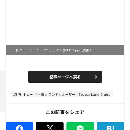
ランドクルーザープラドがデザインされたZippo（表面）
L
o
/
U
a
n
d
記事ページへ戻る
m
e
u
d
t
:
e
1
0
趣味・ホビー
トヨタ ランドクルーザー｜Toyota Land Cruiser
0
.
0
0
この記事をシェア
%