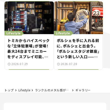
とホビー】
Lifestyle
Lifestyle
トミカからハイスペック
ポルシェを手に入れる前
な「立体駐車場」が登場！
に、ポルシェと出会う。
最大24台までミニカー
「ポルシェスタジオ銀座」
をディスプレイ可能、特
という新しい入口——連
別な「日産 GT-R
載｜CCGとクルマでどう
2026.07.29
2026.07.28
NISMO」も付属【クルマ
する？＜第14回＞
とホビー】
トップ
Lifestyle
ランクルのメタル感がたまらんZippoが登場！ プラド、GR SPORTなど3種類。
ギャラリー