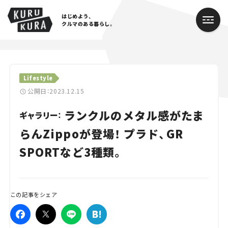
はじめよう、
クルマのある暮らし。
カテゴリ
Lifestyle
Cars
公開日：2023.12.15
ランクルのメタル感がたま
Lifestyle
ギャラリー：
らんZippoが登場！ プラド、GR
Traffic
SPORTなど3種類。
Special
Series
この記事をシェア
Campaign
人気のハッシュタグ