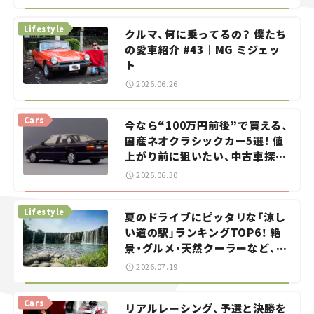
る？＜第13回＞
Lifestyle
クルマ、何に乗ってるの？ 僕たち
の愛車紹介 #43｜MG ミジェッ
ト
2026.06.26
Cars
今なら“100万円前後”で買える、
国産ネオクラシックカー5選！ 値
上がり前に狙いたい、中古車探し
をお手伝い――ちょっとイケてるマ
2026.06.30
イカー選び #02
Lifestyle
夏のドライブにピッタリな「涼し
い道の駅」ランキングTOP6！ 絶
景・グルメ・天然クーラーなど、避
暑におすすめのスポットを紹介
2026.07.19
【道の駅マニアの推し駅ガイド】
vol.15
Cars
リアルレーシング、予選と決勝を