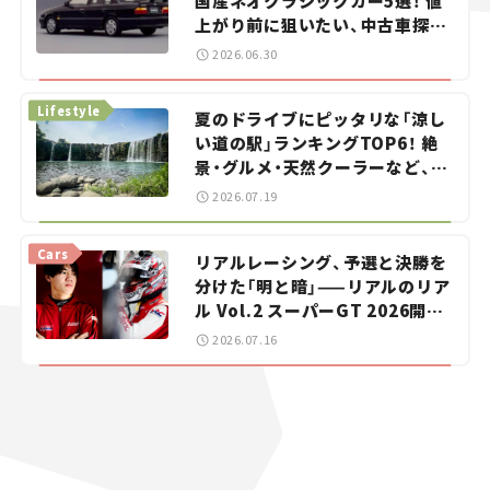
国産ネオクラシックカー5選！ 値
上がり前に狙いたい、中古車探し
をお手伝い――ちょっとイケてるマ
2026.06.30
イカー選び #02
Lifestyle
夏のドライブにピッタリな「涼し
い道の駅」ランキングTOP6！ 絶
景・グルメ・天然クーラーなど、避
暑におすすめのスポットを紹介
2026.07.19
【道の駅マニアの推し駅ガイド】
vol.15
Cars
リアルレーシング、予選と決勝を
分けた「明と暗」——リアルのリア
ル Vol.2 スーパーGT 2026開幕
戦 岡山国際サーキット
2026.07.16