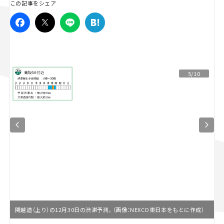
この記事をシェア
スズキ ジムニー｜Suzuki Jimny
スズキ｜Suzuki
マツダ｜Mazda
マツダ ロードスター｜Mazda Roadster
5/10
関越道（上り）の12月30日の渋滞予測。（画像：NEXCO東日本をもとに作成）