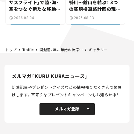
サスフライト」で陸・海・
鴨川～館山を結ぶ！ 3つ
空をつなぐ新たな移動体
の高規格道路計画の現
験とは
状。「館山鴨川道路」で検
2026.08.04
2026.08.03
討進む【いま気になる道
路計画】
トップ
Traffic
関越道、年末年始の渋滞は上りの高坂SAで最大30km。下りでも高坂SAで最大20kmの予測【年末年始 渋滞予測2023-2024】
ギャラリー
メルマガ「KURU KURAニュース」
新着記事やプレゼントクイズなどの情報盛りだくさんでお届
けします。
耳寄りなプレゼントキャンペーンもお知らせ中！
メルマガ登録