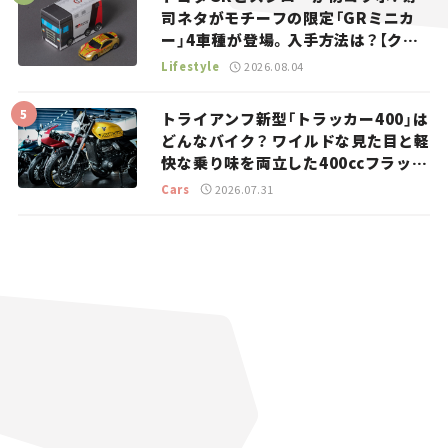
司ネタがモチーフの限定「GRミニカ
ー」4車種が登場。入手方法は？【クル
マとホビー】
Lifestyle
2026.08.04
トライアンフ新型「トラッカー400」は
どんなバイク？ ワイルドな見た目と軽
快な乗り味を両立した400ccフラット
トラッカー【試乗レビュー】
Cars
2026.07.31