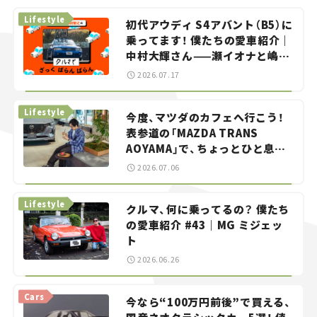
Lifestyle
初代アウディ S4アバント（B5）に
乗ってます！ 僕たちの愛車紹介｜
中村大輝さん——瀬イオナと嶋田
智之の「クルマでざっくばらんば
2026.07.17
らん！」＃20
Lifestyle
今度、マツダのカフェへ行こう！
表参道の「MAZDA TRANS
AOYAMA」で、ちょっとひと息。
——連載｜CCGとクルマでどうす
2026.07.06
る？＜第13回＞
Lifestyle
クルマ、何に乗ってるの？ 僕たち
の愛車紹介 #43｜MG ミジェッ
ト
2026.06.26
Cars
今なら“100万円前後”で買える、