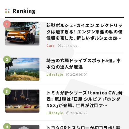
Ranking
新型ポルシェ・カイエン エレクトリッ
クは速すぎる！ エンジン車派の私の価
値観を覆した、新しいポルシェの走
り。
Cars
2026.07.31
埼玉の穴場ドライブスポット5選。車
中泊の達人が厳選
Lifestyle
2026.08.04
トミカが新シリーズ「tomica CW」発
表！ 第1弾は「日産 シルビア」「ホンダ
NSX」が登場。世界が注目す
る“JDM”に焦点【クルマとホビー】
Lifestyle
2026.07.29
トヨタGRとスシローが初コラボ！ 寿