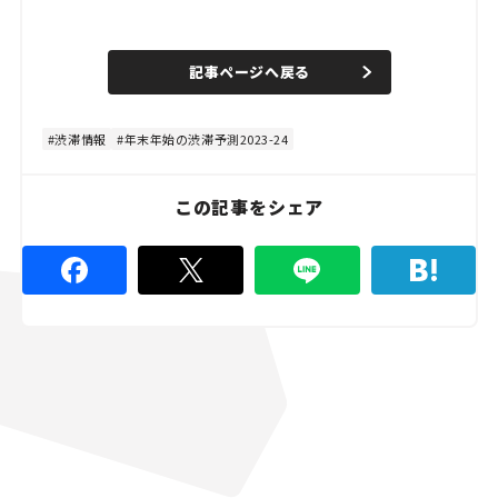
L
o
/
U
a
n
d
記事ページへ戻る
m
e
u
d
t
:
e
5
3
渋滞情報
年末年始の渋滞予測2023-24
.
3
3
%
この記事をシェア