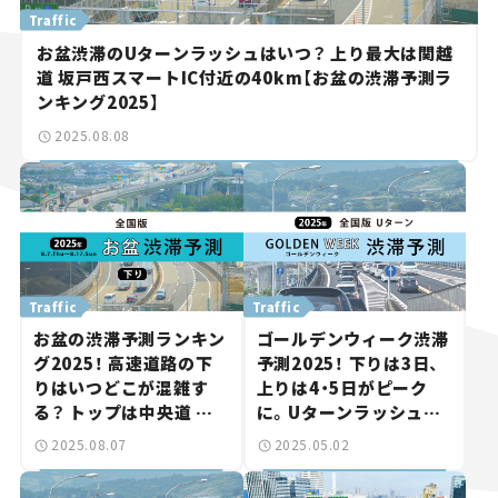
Traffic
お盆渋滞のUターンラッシュはいつ？ 上り最大は関越
道 坂戸西スマートIC付近の40km【お盆の渋滞予測ラ
ンキング2025】
2025.08.08
Traffic
Traffic
お盆の渋滞予測ランキン
ゴールデンウィーク渋滞
グ2025！ 高速道路の下
予測2025！ 下りは3日、
りはいつどこが混雑す
上りは4・5日がピーク
る？ トップは中央道 相
に。Uターンラッシュを
模湖IC付近の45km。
回避しよう。
2025.08.07
2025.05.02