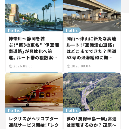
Traffic
Traffic
神奈川～静岡を結
岡山～津山に新たな高速
ぶ！“第3の東名”「伊豆湘
ルート！「空港津山道路」
南道路」が具体化へ前
はどこまでできた？ 国道
進。ルート帯の複数案検
53号の渋滞緩和に期待。
討へ。熱海まで信号ゼロ
岡山市側でも動きが【い
2026.08.05
2026.08.04
が実現？ 【いま気になる
ま気になる道路計画】
道路計画】
Traffic
Traffic
レクサスがヘリコプター
夢の「房総半島一周」高速
運航サービス開始！「レク
は実現するのか？ 茂原～