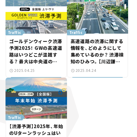
Traffic
Traffic
ゴールデンウィーク渋滞
高速道路の渋滞に関する
予測2025！ GWの高速道
情報を、どのようにして
路はいつどこが混雑す
集めているのか？ 渋滞検
る？ 最大は中央道の
知のひみつ。【川辺謙一
45km。
の「道路の科学」Vol.7】
2025.04.25
2025.04.24
Traffic
【渋滞予測】2025年、年始
のUターンラッシュはい