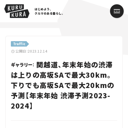
はじめよう、
クルマのある暮らし。
カテゴリ
Traffic
Cars
公開日：2023.12.14
関越道、年末年始の渋滞
Lifestyle
ギャラリー：
は上りの高坂SAで最大30km。
Traffic
下りでも高坂SAで最大20kmの
Special
予測【年末年始 渋滞予測2023-
Series
2024】
Campaign
人気のハッシュタグ