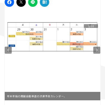
スズキ ジムニー｜Suzuki Jimny
スズキ｜Suzuki
マツダ｜Mazda
マツダ ロードスター｜Mazda Roadster
1/10
年末年始の関越自動車道の渋滞予測カレンダー。