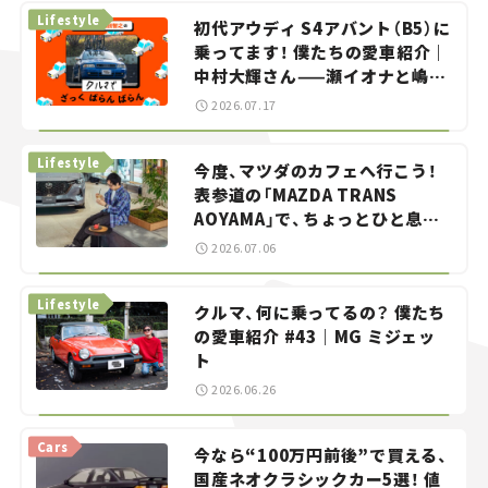
Lifestyle
初代アウディ S4アバント（B5）に
乗ってます！ 僕たちの愛車紹介｜
中村大輝さん——瀬イオナと嶋田
智之の「クルマでざっくばらんば
2026.07.17
らん！」＃20
Lifestyle
今度、マツダのカフェへ行こう！
表参道の「MAZDA TRANS
AOYAMA」で、ちょっとひと息。
——連載｜CCGとクルマでどうす
2026.07.06
る？＜第13回＞
Lifestyle
クルマ、何に乗ってるの？ 僕たち
の愛車紹介 #43｜MG ミジェッ
ト
2026.06.26
Cars
今なら“100万円前後”で買える、
国産ネオクラシックカー5選！ 値