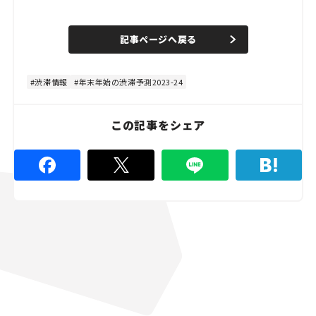
L
o
/
U
a
n
d
記事ページへ戻る
m
e
u
d
t
:
e
8
0
渋滞情報
年末年始の渋滞予測2023-24
.
0
0
%
この記事をシェア