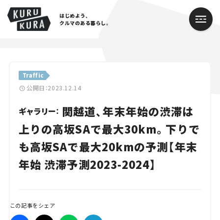
はじめよう、
クルマのある暮らし。
カテゴリ
Traffic
Cars
公開日：2023.12.14
関越道、年末年始の渋滞は
Lifestyle
ギャラリー：
上りの高坂SAで最大30km。下りで
Traffic
も高坂SAで最大20kmの予測【年末
Special
年始 渋滞予測2023-2024】
Series
Campaign
この記事をシェア
人気のハッシュタグ