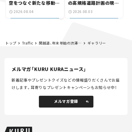
空をつなぐ新たな移動体
の高規格道路計画の現
験とは
状。「館山鴨川道路」で検
2026.08.04
2026.08.03
討進む【いま気になる道
路計画】
トップ
Traffic
関越道、年末年始の渋滞は上りの高坂SAで最大30km。下りでも高坂SAで最大20kmの予測【年末年始 渋滞予測2023-2024】
ギャラリー
メルマガ「KURU KURAニュース」
新着記事やプレゼントクイズなどの情報盛りだくさんでお届
けします。
耳寄りなプレゼントキャンペーンもお知らせ中！
メルマガ登録