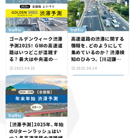
Traffic
Traffic
ゴールデンウィーク渋滞
高速道路の渋滞に関する
予測2025！ GWの高速道
情報を、どのようにして
路はいつどこが混雑す
集めているのか？ 渋滞検
る？ 最大は中央道の
知のひみつ。【川辺謙一
45km。
の「道路の科学」Vol.7】
2025.04.25
2025.04.24
Traffic
【渋滞予測】2025年、年始
のUターンラッシュはい
つ？ 各高速道路の混雑傾