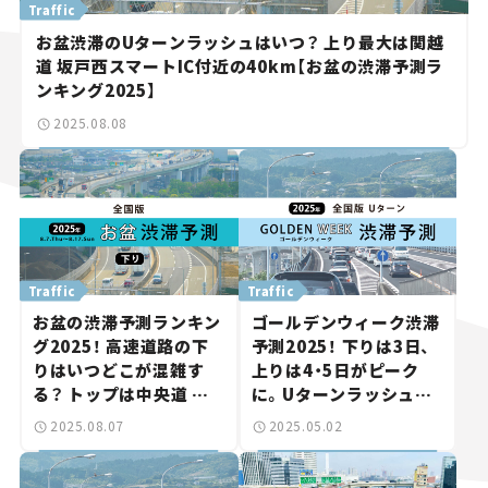
Traffic
お盆渋滞のUターンラッシュはいつ？ 上り最大は関越
道 坂戸西スマートIC付近の40km【お盆の渋滞予測ラ
ンキング2025】
2025.08.08
Traffic
Traffic
お盆の渋滞予測ランキン
ゴールデンウィーク渋滞
グ2025！ 高速道路の下
予測2025！ 下りは3日、
りはいつどこが混雑す
上りは4・5日がピーク
る？ トップは中央道 相
に。Uターンラッシュを
模湖IC付近の45km。
回避しよう。
2025.08.07
2025.05.02