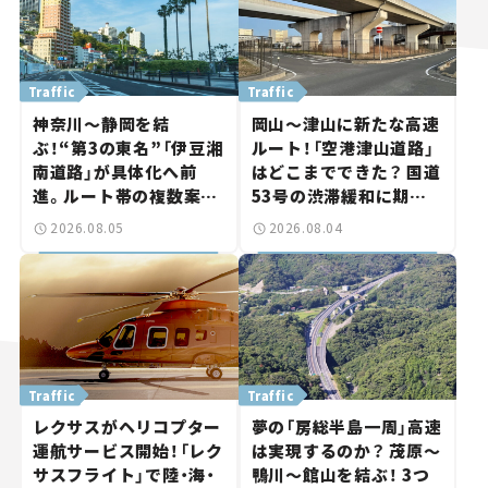
Traffic
Traffic
神奈川～静岡を結
岡山～津山に新たな高速
ぶ！“第3の東名”「伊豆湘
ルート！「空港津山道路」
南道路」が具体化へ前
はどこまでできた？ 国道
進。ルート帯の複数案検
53号の渋滞緩和に期待。
討へ。熱海まで信号ゼロ
岡山市側でも動きが【い
2026.08.05
2026.08.04
が実現？ 【いま気になる
ま気になる道路計画】
道路計画】
Traffic
Traffic
レクサスがヘリコプター
夢の「房総半島一周」高速
運航サービス開始！「レク
は実現するのか？ 茂原～
サスフライト」で陸・海・
鴨川～館山を結ぶ！ 3つ