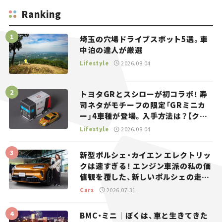
Ranking
埼玉の穴場ドライブスポット5選。車
中泊の達人が厳選
Lifestyle
2026.08.04
トヨタGRとスシローが初コラボ！ 寿
司ネタがモチーフの限定「GRミニカ
ー」4車種が登場。入手方法は？【クル
マとホビー】
Lifestyle
2026.08.04
新型ポルシェ・カイエン エレクトリッ
クは速すぎる！ エンジン車派の私の価
値観を覆した、新しいポルシェの走
り。
Cars
2026.07.31
BMC・ミニ｜ぼくは、車と生きてきた