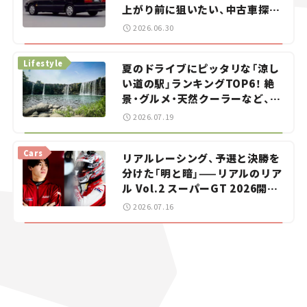
上がり前に狙いたい、中古車探し
をお手伝い――ちょっとイケてるマ
2026.06.30
イカー選び #02
Lifestyle
夏のドライブにピッタリな「涼し
い道の駅」ランキングTOP6！ 絶
景・グルメ・天然クーラーなど、避
暑におすすめのスポットを紹介
2026.07.19
【道の駅マニアの推し駅ガイド】
vol.15
Cars
リアルレーシング、予選と決勝を
分けた「明と暗」——リアルのリア
ル Vol.2 スーパーGT 2026開幕
戦 岡山国際サーキット
2026.07.16