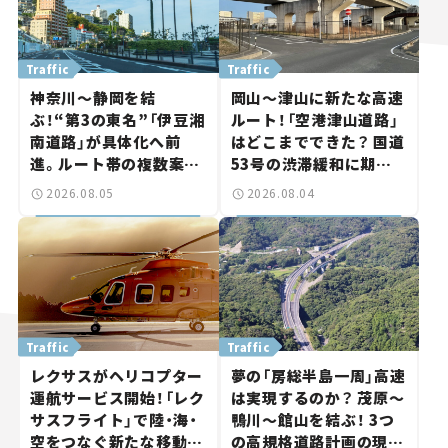
Traffic
Traffic
神奈川～静岡を結
岡山～津山に新たな高速
ぶ！“第3の東名”「伊豆湘
ルート！「空港津山道路」
南道路」が具体化へ前
はどこまでできた？ 国道
進。ルート帯の複数案検
53号の渋滞緩和に期待。
討へ。熱海まで信号ゼロ
岡山市側でも動きが【い
2026.08.05
2026.08.04
が実現？ 【いま気になる
ま気になる道路計画】
道路計画】
Traffic
Traffic
レクサスがヘリコプター
夢の「房総半島一周」高速
運航サービス開始！「レク
は実現するのか？ 茂原～
サスフライト」で陸・海・
鴨川～館山を結ぶ！ 3つ
空をつなぐ新たな移動体
の高規格道路計画の現