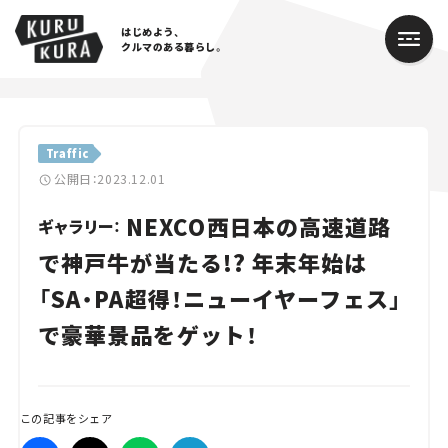
はじめよう、
クルマのある暮らし。
カテゴリ
Traffic
Cars
公開日：2023.12.01
NEXCO西日本の高速道路
Lifestyle
ギャラリー：
で神戸牛が当たる!? 年末年始は
Traffic
「SA・PA超得！ニューイヤーフェス」
Special
で豪華景品をゲット！
Series
Campaign
この記事をシェア
人気のハッシュタグ