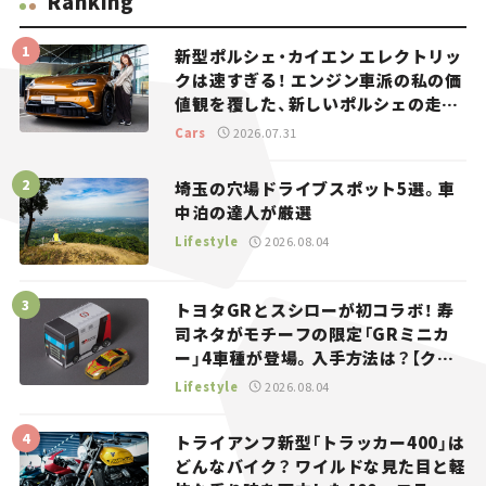
Ranking
新型ポルシェ・カイエン エレクトリッ
クは速すぎる！ エンジン車派の私の価
値観を覆した、新しいポルシェの走
り。
Cars
2026.07.31
埼玉の穴場ドライブスポット5選。車
中泊の達人が厳選
Lifestyle
2026.08.04
トヨタGRとスシローが初コラボ！ 寿
司ネタがモチーフの限定「GRミニカ
ー」4車種が登場。入手方法は？【クル
マとホビー】
Lifestyle
2026.08.04
トライアンフ新型「トラッカー400」は
どんなバイク？ ワイルドな見た目と軽