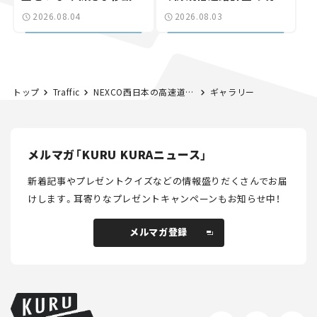
験とは
状。「館山鴨川道路」で検
2026.08.04
2026.08.03
討進む【いま気になる道
路計画】
トップ
Traffic
NEXCO西日本の高速道路で神戸牛が当たる!? 年末年始は「SA・PA超得！ニューイヤーフェス」で豪華景品をゲット！
ギャラリー
メルマガ「KURU KURAニュース」
新着記事やプレゼントクイズなどの情報盛りだくさんでお届
けします。
耳寄りなプレゼントキャンペーンもお知らせ中！
メルマガ登録
メルマガ登録