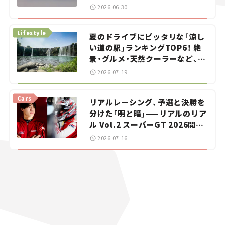
をお手伝い――ちょっとイケてるマ
2026.06.30
イカー選び #02
Lifestyle
夏のドライブにピッタリな「涼し
い道の駅」ランキングTOP6！ 絶
景・グルメ・天然クーラーなど、避
暑におすすめのスポットを紹介
2026.07.19
【道の駅マニアの推し駅ガイド】
vol.15
Cars
リアルレーシング、予選と決勝を
分けた「明と暗」——リアルのリア
ル Vol.2 スーパーGT 2026開幕
戦 岡山国際サーキット
2026.07.16