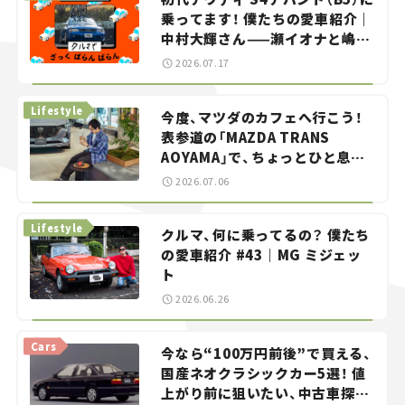
乗ってます！ 僕たちの愛車紹介｜
中村大輝さん——瀬イオナと嶋田
智之の「クルマでざっくばらんば
2026.07.17
らん！」＃20
Lifestyle
今度、マツダのカフェへ行こう！
表参道の「MAZDA TRANS
AOYAMA」で、ちょっとひと息。
——連載｜CCGとクルマでどうす
2026.07.06
る？＜第13回＞
Lifestyle
クルマ、何に乗ってるの？ 僕たち
の愛車紹介 #43｜MG ミジェッ
ト
2026.06.26
Cars
今なら“100万円前後”で買える、
国産ネオクラシックカー5選！ 値
上がり前に狙いたい、中古車探し