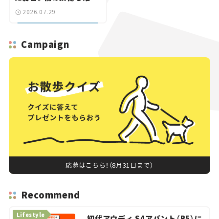
【道路のニュース】
2026.07.29
Campaign
応募はこちら！（8月31日まで）
Recommend
Lifestyle
初代アウディ S4アバント（B5）に