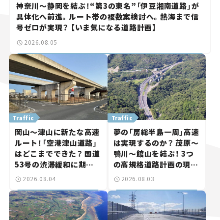
神奈川～静岡を結ぶ！“第3の東名”「伊豆湘南道路」が
具体化へ前進。ルート帯の複数案検討へ。熱海まで信
号ゼロが実現？ 【いま気になる道路計画】
2026.08.05
Traffic
Traffic
岡山～津山に新たな高速
夢の「房総半島一周」高速
ルート！「空港津山道路」
は実現するのか？ 茂原～
はどこまでできた？ 国道
鴨川～館山を結ぶ！ 3つ
53号の渋滞緩和に期待。
の高規格道路計画の現
岡山市側でも動きが【い
状。「館山鴨川道路」で検
2026.08.04
2026.08.03
ま気になる道路計画】
討進む【いま気になる道
路計画】