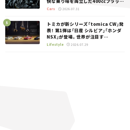
快な乗り味を両立した400ccフラット
トラッカー【試乗レビュー】
Cars
2026.07.31
トミカが新シリーズ「tomica CW」発
表！ 第1弾は「日産 シルビア」「ホンダ
NSX」が登場。世界が注目す
る“JDM”に焦点【クルマとホビー】
Lifestyle
2026.07.29