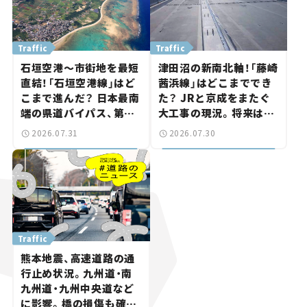
Traffic
Traffic
石垣空港～市街地を最短
津田沼の新南北軸！「藤崎
直結！「石垣空港線」はど
茜浜線」はどこまででき
こまで進んだ？ 日本最南
た？ JRと京成をまたぐ
端の県道バイパス、第2
大工事の現況。将来は
工区も延伸開通 【いま気
「習志野～鎌ケ谷」を最短
2026.07.31
2026.07.30
になる道路計画】
直結【いま気になる道路
計画】
Traffic
熊本地震、高速道路の通
行止め状況。九州道・南
九州道・九州中央道など
に影響。橋の損傷も確認