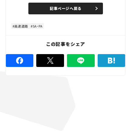
a
n
d
記事ページへ戻る
m
e
u
d
t
:
e
8
0
高速道路
SA・PA
.
0
0
%
この記事をシェア