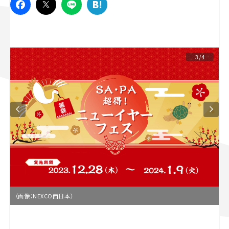
スズキ ジムニー｜Suzuki Jimny
スズキ｜Suzuki
マツダ｜Mazda
マツダ ロードスター｜Mazda Roadster
3/4
（画像：NEXCO西日本）
L
o
/
U