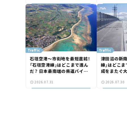
Traffic
Traffic
石垣空港～市街地を最短直結！
津田沼の新南
「石垣空港線」はどこまで進ん
線」はどこま
だ？ 日本最南端の県道バイパ
成をまたぐ
ス、第2工区も延伸開通 【いま
は「習志野～
2026.07.31
2026.07.30
気になる道路計画】
結【いま気に