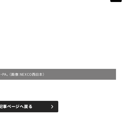
A。（画像：NEXCO西日本）
記事ページへ戻る