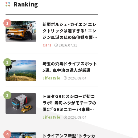
Ranking
新型ポルシェ・カイエン エレ
クトリックは速すぎる！ エン
ジン車派の私の価値観を覆し
た、新しいポルシェの走り。
Cars
2026.07.31
埼玉の穴場ドライブスポット
5選。車中泊の達人が厳選
Lifestyle
2026.08.04
トヨタGRとスシローが初コ
ラボ！ 寿司ネタがモチーフの
限定「GRミニカー」4車種が
登場。入手方法は？【クルマ
Lifestyle
2026.08.04
とホビー】
トライアンフ新型「トラッカ