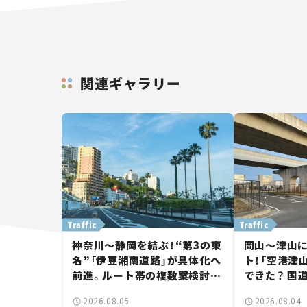
関連ギャラリー
Traffic
Traffic
神奈川～静岡を結ぶ！“第3の東
岡山～津山
名”「伊豆湘南道路」が具体化へ
ト！「空港津
前進。ルート帯の複数案検討
できた？ 国
へ。熱海まで信号ゼロが実現？
に期待。岡
2026.08.05
2026.08.04
【いま気になる道路計画】
【いま気にな