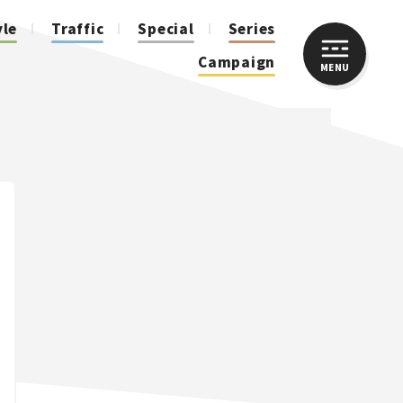
yle
Traffic
Special
Series
Campaign
MENU
CLOSE
人気のハッシュタグ
スズキ ジムニー｜Suzuki Jimny
スズキ｜Suzuki
マツダ｜Mazda
マツダ ロードスター｜Mazda Roadster