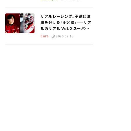
のスポットを紹介【道の駅マ
ニアの推し駅ガイド】vol.15
リアルレーシング、予選と決
勝を分けた「明と暗」——リア
ルのリアル Vol.2 スーパー
GT 2026開幕戦 岡山国際サ
Cars
2026.07.16
ーキット