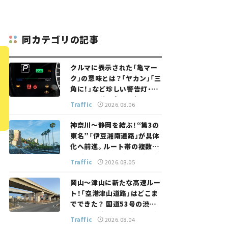
同カテゴリの記事
クルマに表示された「亀マー
ク」の意味とは？「ヤカン」「三
角に！」など珍しい警告灯・表
示灯を解説。 意外と便利なマ
Traffic
2026.08.06
ークも【クルマの知識】
神奈川～静岡を結ぶ！“第3の
東名”「伊豆湘南道路」が具体
化へ前進。ルート帯の複数案
検討へ。熱海まで信号ゼロが
Traffic
2026.08.05
実現？ 【いま気になる道路計
画】
岡山～津山に新たな高速ルー
ト！「空港津山道路」はどこま
でできた？ 国道53号の渋滞
緩和に期待。岡山市側でも動
Traffic
2026.08.04
きが【いま気になる道路計画】