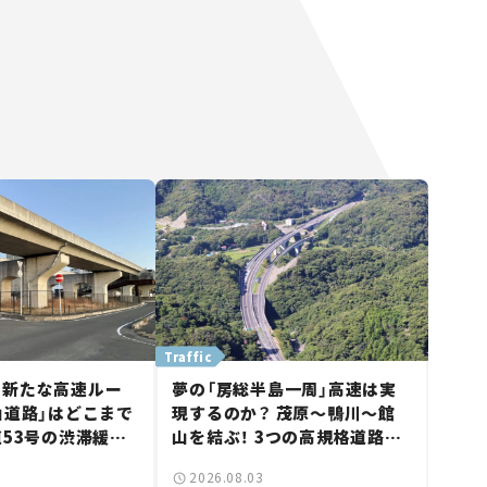
Traffic
に新たな高速ルー
夢の「房総半島一周」高速は実
山道路」はどこまで
現するのか？ 茂原～鴨川～館
道53号の渋滞緩和
山を結ぶ！ 3つの高規格道路計
山市側でも動きが
画の現状。「館山鴨川道路」で検
2026.08.03
る道路計画】
討進む【いま気になる道路計