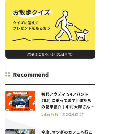
応募はこちら！（8月31日まで）
Recommend
初代アウディ S4アバント
（B5）に乗ってます！ 僕たち
の愛車紹介｜中村大輝さん
——瀬イオナと嶋田智之の
Lifestyle
2026.07.17
「クルマでざっくばらんばら
ん！」＃20
今度、マツダのカフェへ行こ