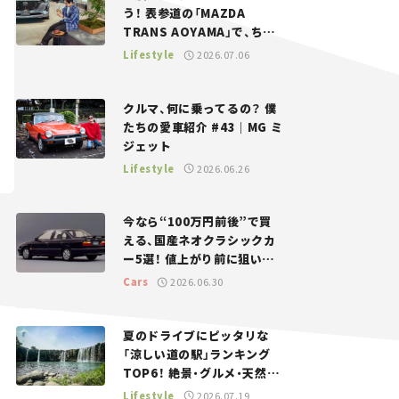
う！ 表参道の「MAZDA
TRANS AOYAMA」で、ちょ
っとひと息。——連載｜CCG
Lifestyle
2026.07.06
とクルマでどうする？＜第13
回＞
クルマ、何に乗ってるの？ 僕
たちの愛車紹介 #43｜MG ミ
ジェット
Lifestyle
2026.06.26
今なら“100万円前後”で買
える、国産ネオクラシックカ
ー5選！ 値上がり前に狙いた
い、中古車探しをお手伝い――ち
Cars
2026.06.30
ょっとイケてるマイカー選び
#02
夏のドライブにピッタリな
「涼しい道の駅」ランキング
TOP6！ 絶景・グルメ・天然ク
ーラーなど、避暑におすすめ
Lifestyle
2026.07.19