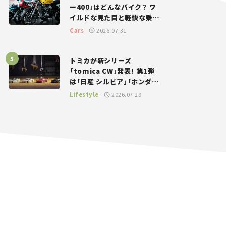
ー400」はどんなバイク？ ワ
イルドな見た目と軽快な乗り
味を両立した400ccフラット
Cars
2026.07.31
トラッカー【試乗レビュー】
トミカが新シリーズ
「tomica CW」発表！ 第1弾
は「日産 シルビア」「ホンダ
NSX」が登場。世界が注目す
Lifestyle
2026.07.29
る“JDM”に焦点【クルマとホ
ビー】