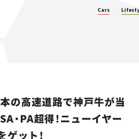
Cars
Lifest
カテゴリ
Cars
Lifestyle
日本の高速道路で神戸牛が当
Traffic
「SA・PA超得！ニューイヤー
Special
をゲット！
Series