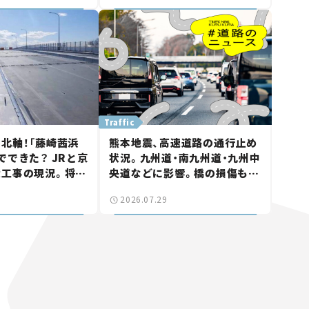
画】
Traffic
北軸！「藤崎茜浜
熊本地震、高速道路の通行止め
でできた？ JRと京
状況。九州道・南九州道・九州中
大工事の現況。将来
央道などに影響。橋の損傷も確
鎌ケ谷」を最短直
認【道路のニュース】
2026.07.29
なる道路計画】