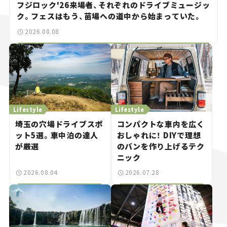
フジロック'26来場者、それぞれのドライブミュージッ
ク。フェスはもう、苗場への道中から始まっていた。
2026.08.08
Lifestyle
Lifestyle
埼玉の穴場ドライブスポ
コンパクトな車内を広く
ット5選。車中泊の達人
おしゃれに！ DIYで理想
が厳選
のバンを作り上げるテク
ニック
2026.08.04
2026.07.28