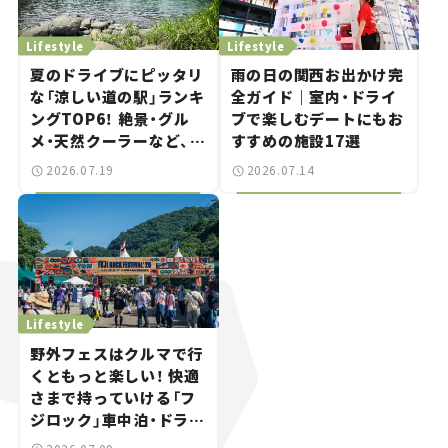
Lifestyle
Lifestyle
夏のドライブにピッタリ
雨の日の関西お出かけ完
な「涼しい道の駅」ランキ
全ガイド｜室内・ドライ
ングTOP6！ 絶景・グル
ブで楽しむデートにもお
メ・天然クーラーなど、避
すすめの施設17選
暑におすすめのスポット
2026.07.19
2026.07.14
を紹介【道の駅マニアの
推し駅ガイド】vol.15
Lifestyle
野外フェスはクルマで行
くともっと楽しい！ 快適
さまで持っていける「フ
ジロック」車中泊・ドライ
ブガイド。