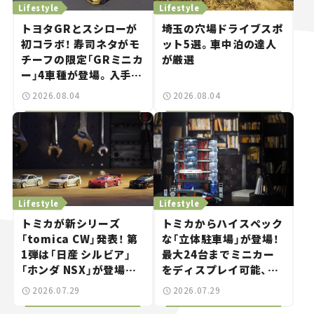
Lifestyle
Lifestyle
トヨタGRとスシローが
埼玉の穴場ドライブスポ
初コラボ！ 寿司ネタがモ
ット5選。車中泊の達人
チーフの限定「GRミニカ
が厳選
ー」4車種が登場。入手方
法は？【クルマとホビー】
2026.08.04
2026.08.04
Lifestyle
Lifestyle
トミカが新シリーズ
トミカからハイスペック
「tomica CW」発表！ 第
な「立体駐車場」が登場！
1弾は「日産 シルビア」
最大24台までミニカー
「ホンダ NSX」が登場。
をディスプレイ可能、特
世界が注目す
別な「日産 GT-R
2026.07.29
2026.07.29
る“JDM"に焦点【クルマ
NISMO」も付属【クルマ