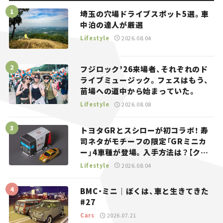
埼玉の穴場ドライブスポット5選。車
中泊の達人が厳選
Lifestyle
2026.08.04
フジロック’26来場者、それぞれのド
ライブミュージック。フェスはもう、
苗場への道中から始まっていた。
Lifestyle
2026.08.08
トヨタGRとスシローが初コラボ！ 寿
司ネタがモチーフの限定「GRミニカ
ー」4車種が登場。入手方法は？【クル
マとホビー】
Lifestyle
2026.08.04
BMC・ミニ｜ぼくは、車と生きてきた
#27
Cars
2026.07.21