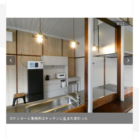
スズキ ジムニー｜Suzuki Jimny
スズキ｜Suzuki
マツダ｜Mazda
マツダ ロードスター｜Mazda Roadster
8/11
カウンターと事務所はキッチンに生まれ変わった
L
o
/
U