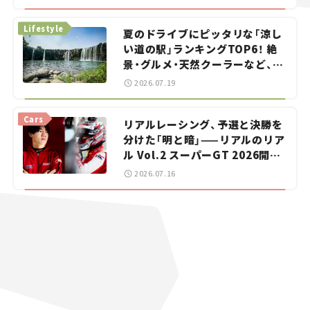
イカー選び #02
Lifestyle
夏のドライブにピッタリな「涼し
い道の駅」ランキングTOP6！ 絶
景・グルメ・天然クーラーなど、避
暑におすすめのスポットを紹介
2026.07.19
【道の駅マニアの推し駅ガイド】
vol.15
Cars
リアルレーシング、予選と決勝を
分けた「明と暗」——リアルのリア
ル Vol.2 スーパーGT 2026開幕
戦 岡山国際サーキット
2026.07.16