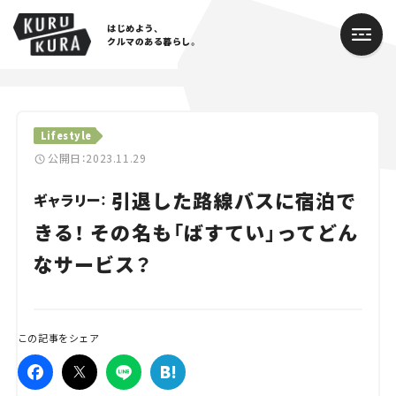
はじめよう、
クルマのある暮らし。
カテゴリ
Lifestyle
Cars
公開日：2023.11.29
引退した路線バスに宿泊で
Lifestyle
ギャラリー：
きる！ その名も「ばすてい」ってどん
Traffic
なサービス？
Special
Series
この記事をシェア
Campaign
人気のハッシュタグ