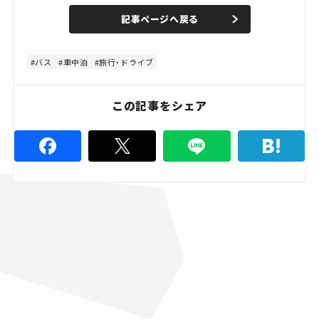
a
n
d
記事ページへ戻る
m
e
u
d
t
:
e
4
4
バス
車中泊
旅行・ドライブ
.
4
5
%
この記事をシェア