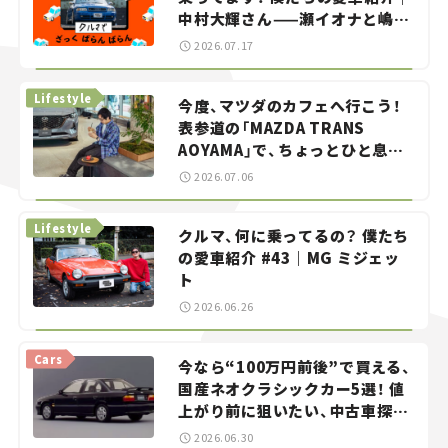
中村大輝さん——瀬イオナと嶋田
智之の「クルマでざっくばらんば
2026.07.17
らん！」＃20
Lifestyle
今度、マツダのカフェへ行こう！
表参道の「MAZDA TRANS
AOYAMA」で、ちょっとひと息。
——連載｜CCGとクルマでどうす
2026.07.06
る？＜第13回＞
Lifestyle
クルマ、何に乗ってるの？ 僕たち
の愛車紹介 #43｜MG ミジェッ
ト
2026.06.26
Cars
今なら“100万円前後”で買える、
国産ネオクラシックカー5選！ 値
上がり前に狙いたい、中古車探し
をお手伝い――ちょっとイケてるマ
2026.06.30