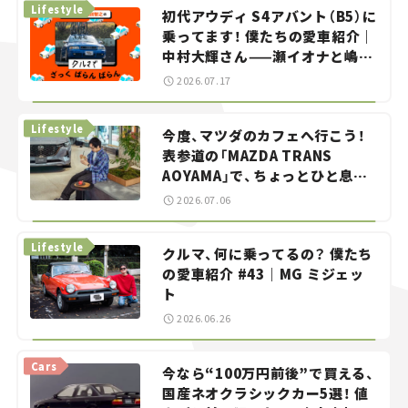
Lifestyle
初代アウディ S4アバント（B5）に
乗ってます！ 僕たちの愛車紹介｜
中村大輝さん——瀬イオナと嶋田
智之の「クルマでざっくばらんば
2026.07.17
らん！」＃20
Lifestyle
今度、マツダのカフェへ行こう！
表参道の「MAZDA TRANS
AOYAMA」で、ちょっとひと息。
——連載｜CCGとクルマでどうす
2026.07.06
る？＜第13回＞
Lifestyle
クルマ、何に乗ってるの？ 僕たち
の愛車紹介 #43｜MG ミジェッ
ト
2026.06.26
Cars
今なら“100万円前後”で買える、
国産ネオクラシックカー5選！ 値