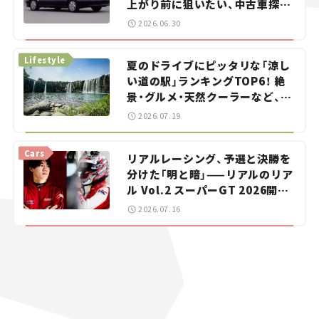
上がり前に狙いたい、中古車探し
をお手伝い――ちょっとイケてるマ
2026.06.30
イカー選び #02
Lifestyle
夏のドライブにピッタリな「涼し
い道の駅」ランキングTOP6！ 絶
景・グルメ・天然クーラーなど、避
暑におすすめのスポットを紹介
2026.07.19
【道の駅マニアの推し駅ガイド】
vol.15
Cars
リアルレーシング、予選と決勝を
分けた「明と暗」——リアルのリア
ル Vol.2 スーパーGT 2026開幕
戦 岡山国際サーキット
2026.07.16