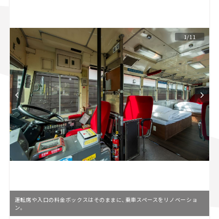
スズキ ジムニー｜Suzuki Jimny
スズキ｜Suzuki
マツダ｜Mazda
マツダ ロードスター｜Mazda Roadster
1/11
運転席や入口の料金ボックスはそのままに、乗車スペースをリノベーショ
ン。