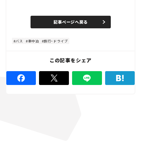
L
o
/
U
a
n
d
記事ページへ戻る
m
e
u
d
t
:
e
4
4
バス
車中泊
旅行・ドライブ
.
4
5
%
この記事をシェア