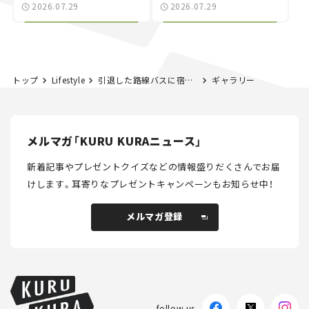
世界が注目す
別な「日産 GT-R
2026.07.29
2026.07.29
る“JDM"に焦点【クルマ
NISMO」も付属【クルマ
とホビー】
とホビー】
トップ
Lifestyle
引退した路線バスに宿泊できる！ その名も「ばすてい」ってどんなサービス？
ギャラリー
メルマガ「KURU KURAニュース」
新着記事やプレゼントクイズなどの情報盛りだくさんでお届
けします。
耳寄りなプレゼントキャンペーンもお知らせ中！
メルマガ登録
メルマガ登録
follow us