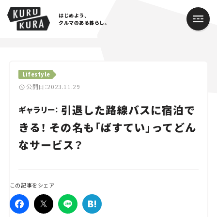
はじめよう、
クルマのある暮らし。
カテゴリ
Lifestyle
Cars
公開日：2023.11.29
引退した路線バスに宿泊で
Lifestyle
ギャラリー：
きる！ その名も「ばすてい」ってどん
Traffic
なサービス？
Special
Series
この記事をシェア
Campaign
人気のハッシュタグ