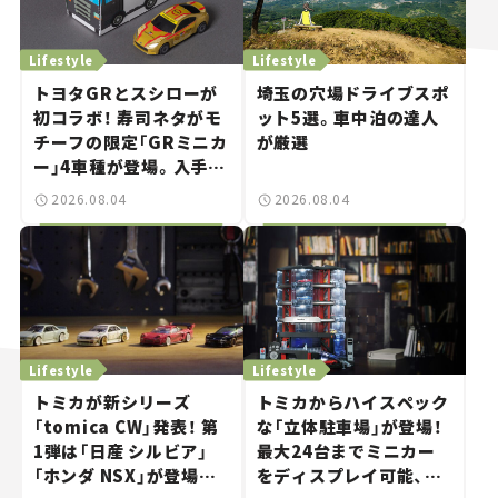
Lifestyle
Lifestyle
トヨタGRとスシローが
埼玉の穴場ドライブスポ
初コラボ！ 寿司ネタがモ
ット5選。車中泊の達人
チーフの限定「GRミニカ
が厳選
ー」4車種が登場。入手方
法は？【クルマとホビー】
2026.08.04
2026.08.04
Lifestyle
Lifestyle
トミカが新シリーズ
トミカからハイスペック
「tomica CW」発表！ 第
な「立体駐車場」が登場！
1弾は「日産 シルビア」
最大24台までミニカー
「ホンダ NSX」が登場。
をディスプレイ可能、特