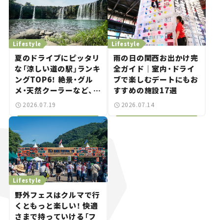
Lifestyle
Lifestyle
夏のドライブにピッタリ
雨の日の関西お出かけ完
な「涼しい道の駅」ランキ
全ガイド｜室内・ドライ
ングTOP6！ 絶景・グル
ブで楽しむデートにもお
メ・天然クーラーなど、避
すすめの施設17選
暑におすすめのスポット
2026.07.19
2026.07.14
を紹介【道の駅マニアの
推し駅ガイド】vol.15
Lifestyle
野外フェスはクルマで行
くともっと楽しい！ 快適
さまで持っていける「フ