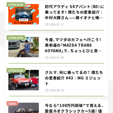
Lifestyle
初代アウディ S4アバント（B5）に
乗ってます！ 僕たちの愛車紹介｜
中村大輝さん——瀬イオナと嶋田
智之の「クルマでざっくばらんば
2026.07.17
らん！」＃20
Lifestyle
今度、マツダのカフェへ行こう！
表参道の「MAZDA TRANS
AOYAMA」で、ちょっとひと息。
——連載｜CCGとクルマでどうす
2026.07.06
る？＜第13回＞
Lifestyle
クルマ、何に乗ってるの？ 僕たち
の愛車紹介 #43｜MG ミジェッ
ト
2026.06.26
Cars
今なら“100万円前後”で買える、
国産ネオクラシックカー5選！ 値