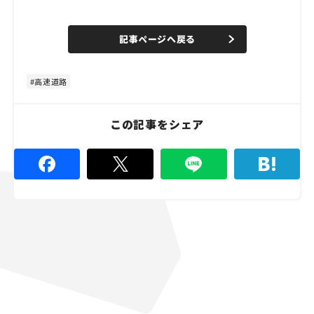
L
o
/
U
a
n
d
記事ページへ戻る
m
e
u
d
t
:
e
4
8
高速道路
.
9
1
%
この記事をシェア