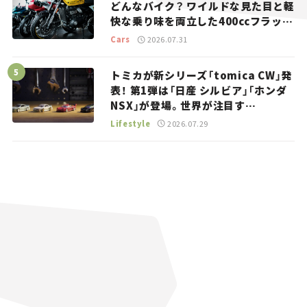
どんなバイク？ ワイルドな見た目と軽
快な乗り味を両立した400ccフラット
トラッカー【試乗レビュー】
Cars
2026.07.31
トミカが新シリーズ「tomica CW」発
表！ 第1弾は「日産 シルビア」「ホンダ
NSX」が登場。世界が注目す
る“JDM”に焦点【クルマとホビー】
Lifestyle
2026.07.29