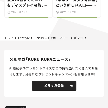
をディスプレイ可能、特
という新しい入口——連
別な「日産 GT-R
載｜CCGとクルマでどう
2026.07.29
2026.07.28
NISMO」も付属【クルマ
する？＜第14回＞
とホビー】
トップ
Lifestyle
12月のレインボーブリッジはスペシャルライトアップを実施！ 花火とのコラボでクリスマスムードも高まる！
ギャラリー
メルマガ「KURU KURAニュース」
新着記事やプレゼントクイズなどの情報盛りだくさんでお届
けします。
耳寄りなプレゼントキャンペーンもお知らせ中！
メルマガ登録