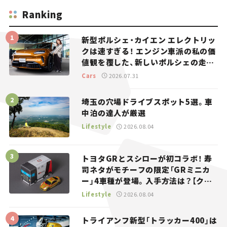
Ranking
新型ポルシェ・カイエン エレクトリッ
クは速すぎる！ エンジン車派の私の価
値観を覆した、新しいポルシェの走
り。
Cars
2026.07.31
埼玉の穴場ドライブスポット5選。車
中泊の達人が厳選
Lifestyle
2026.08.04
トヨタGRとスシローが初コラボ！ 寿
司ネタがモチーフの限定「GRミニカ
ー」4車種が登場。入手方法は？【クル
マとホビー】
Lifestyle
2026.08.04
トライアンフ新型「トラッカー400」は