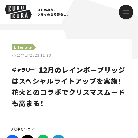
はじめよう、
クルマのある暮らし。
カテゴリ
Lifestyle
Cars
公開日：2023.11.28
12月のレインボーブリッジ
Lifestyle
ギャラリー：
はスペシャルライトアップを実施！
Traffic
花火とのコラボでクリスマスムード
Special
も高まる！
Series
Campaign
この記事をシェア
人気のハッシュタグ