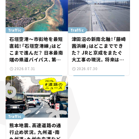
Traffic
Traffic
石垣空港～市街地を最短
津田沼の新南北軸！「藤崎
直結！「石垣空港線」はど
茜浜線」はどこまででき
こまで進んだ？ 日本最南
た？ JRと京成をまたぐ
端の県道バイパス、第2
大工事の現況。将来は
工区も延伸開通 【いま気
「習志野～鎌ケ谷」を最短
2026.07.31
2026.07.30
になる道路計画】
直結【いま気になる道路
計画】
Traffic
熊本地震、高速道路の通
行止め状況。九州道・南
九州道・九州中央道など