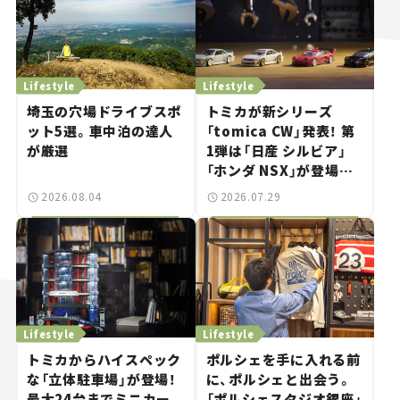
Lifestyle
Lifestyle
埼玉の穴場ドライブスポ
トミカが新シリーズ
ット5選。車中泊の達人
「tomica CW」発表！ 第
が厳選
1弾は「日産 シルビア」
「ホンダ NSX」が登場。
世界が注目す
2026.08.04
2026.07.29
る“JDM"に焦点【クルマ
とホビー】
Lifestyle
Lifestyle
トミカからハイスペック
ポルシェを手に入れる前
な「立体駐車場」が登場！
に、ポルシェと出会う。
最大24台までミニカー
「ポルシェスタジオ銀座」