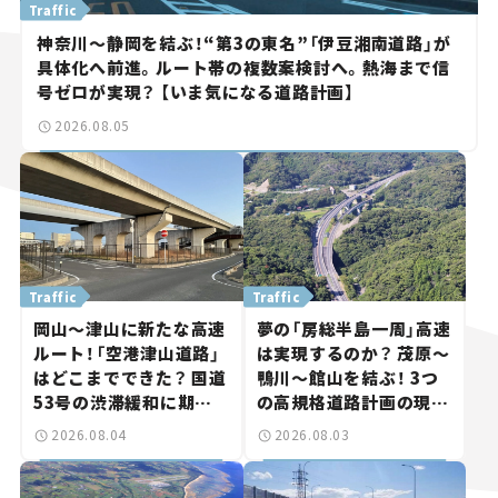
Traffic
神奈川～静岡を結ぶ！“第3の東名”「伊豆湘南道路」が
具体化へ前進。ルート帯の複数案検討へ。熱海まで信
号ゼロが実現？ 【いま気になる道路計画】
2026.08.05
Traffic
Traffic
岡山～津山に新たな高速
夢の「房総半島一周」高速
ルート！「空港津山道路」
は実現するのか？ 茂原～
はどこまでできた？ 国道
鴨川～館山を結ぶ！ 3つ
53号の渋滞緩和に期待。
の高規格道路計画の現
岡山市側でも動きが【い
状。「館山鴨川道路」で検
2026.08.04
2026.08.03
ま気になる道路計画】
討進む【いま気になる道
路計画】