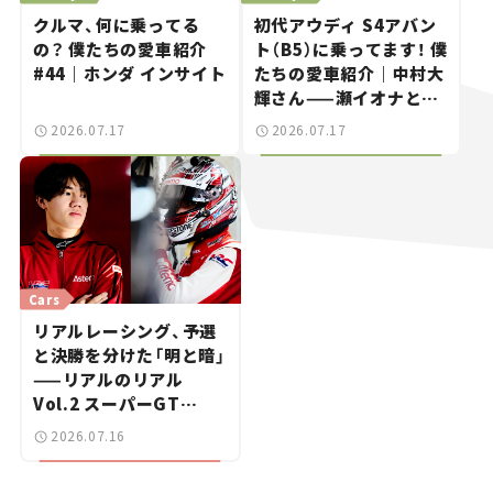
クルマ、何に乗ってる
初代アウディ S4アバン
の？ 僕たちの愛車紹介
ト（B5）に乗ってます！ 僕
#44｜ホンダ インサイト
たちの愛車紹介｜中村大
輝さん——瀬イオナと嶋
田智之の「クルマでざっ
2026.07.17
2026.07.17
くばらんばらん！」＃20
Cars
リアルレーシング、予選
と決勝を分けた「明と暗」
——リアルのリアル
Vol.2 スーパーGT
2026開幕戦 岡山国際サ
2026.07.16
ーキット