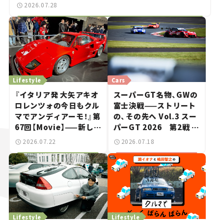
2026.07.28
Lifestyle
Cars
『イタリア発 大矢アキオ
スーパーGT名物、GWの
ロレンツォの今日もクル
富士決戦——ストリート
マでアンディアーモ！』第
の、その先へ Vol.3 スー
67回【Movie】——新しい
パーGT 2026 第2戦 富
スーパーカーショーで起
士スピードウェイ
2026.07.22
2026.07.18
きた、若者たちの「驚き」
Lifestyle
Lifestyle