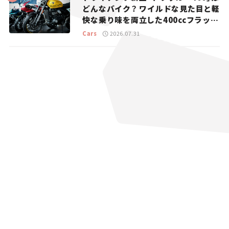
どんなバイク？ ワイルドな見た目と軽
快な乗り味を両立した400ccフラット
トラッカー【試乗レビュー】
Cars
2026.07.31