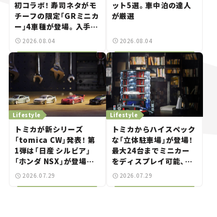
初コラボ！ 寿司ネタがモ
ット5選。車中泊の達人
チーフの限定「GRミニカ
が厳選
ー」4車種が登場。入手方
法は？【クルマとホビー】
2026.08.04
2026.08.04
Lifestyle
Lifestyle
トミカが新シリーズ
トミカからハイスペック
「tomica CW」発表！ 第
な「立体駐車場」が登場！
1弾は「日産 シルビア」
最大24台までミニカー
「ホンダ NSX」が登場。
をディスプレイ可能、特
世界が注目す
別な「日産 GT-R
2026.07.29
2026.07.29
る“JDM"に焦点【クルマ
NISMO」も付属【クルマ
とホビー】
とホビー】