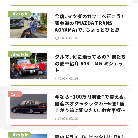
らん！」＃20
Lifestyle
今度、マツダのカフェへ行こう！
表参道の「MAZDA TRANS
AOYAMA」で、ちょっとひと息。
——連載｜CCGとクルマでどうす
2026.07.06
る？＜第13回＞
Lifestyle
クルマ、何に乗ってるの？ 僕たち
の愛車紹介 #43｜MG ミジェッ
ト
2026.06.26
Cars
今なら“100万円前後”で買える、
国産ネオクラシックカー5選！ 値
上がり前に狙いたい、中古車探し
をお手伝い――ちょっとイケてるマ
2026.06.30
イカー選び #02
Lifestyle
夏のドライブにピッタリな「涼し