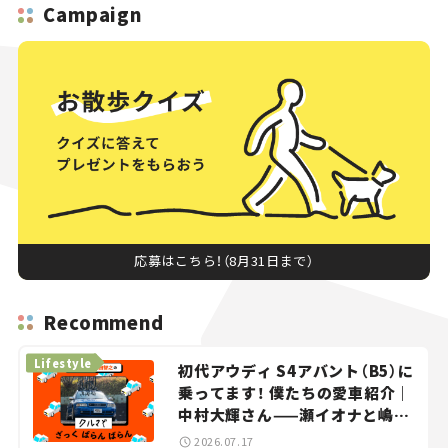
Campaign
応募はこちら！（8月31日まで）
Recommend
Lifestyle
初代アウディ S4アバント（B5）に
乗ってます！ 僕たちの愛車紹介｜
中村大輝さん——瀬イオナと嶋田
智之の「クルマでざっくばらんば
2026.07.17