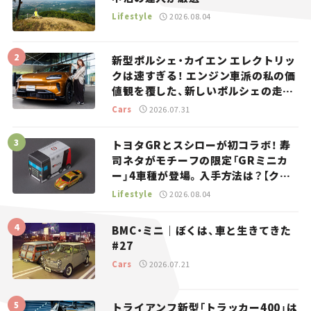
Lifestyle
2026.08.04
新型ポルシェ・カイエン エレクトリッ
クは速すぎる！ エンジン車派の私の価
値観を覆した、新しいポルシェの走
り。
Cars
2026.07.31
トヨタGRとスシローが初コラボ！ 寿
司ネタがモチーフの限定「GRミニカ
ー」4車種が登場。入手方法は？【クル
マとホビー】
Lifestyle
2026.08.04
BMC・ミニ｜ぼくは、車と生きてきた
#27
Cars
2026.07.21
トライアンフ新型「トラッカー400」は