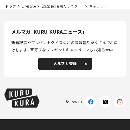
トップ
Lifestyle
【座談会】若者だってクルマ好き！ 僕たちのリアル・カーライフ：お金とSNS篇──YOUNG CAR NUTS ＜Vol.03＞
ギャラリー
メルマガ「KURU KURAニュース」
新着記事やプレゼントクイズなどの情報盛りだくさんでお届
けします。
耳寄りなプレゼントキャンペーンもお知らせ中！
メルマガ登録
メルマガ登録
follow us
KURU KURAについて
広告掲載
プライバシーポリシー
採用情報