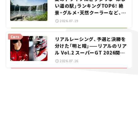
い道の駅」ランキングTOP6！ 絶
景・グルメ・天然クーラーなど、避
暑におすすめのスポットを紹介
2026.07.19
【道の駅マニアの推し駅ガイド】
vol.15
Cars
リアルレーシング、予選と決勝を
分けた「明と暗」——リアルのリア
ル Vol.2 スーパーGT 2026開幕
戦 岡山国際サーキット
2026.07.16