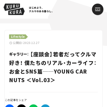
はじめよう、
クルマのある暮らし。
カテゴリ
Lifestyle
Cars
公開日：2023.12.27
【座談会】若者だってクルマ
Lifestyle
ギャラリー：
好き！ 僕たちのリアル・カーライフ：
Traffic
お金とSNS篇──YOUNG CAR
Special
NUTS ＜Vol.03＞
Series
Campaign
この記事をシェア
人気のハッシュタグ