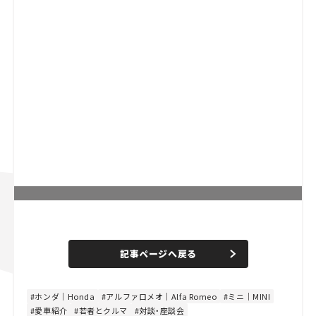
L
o
/
U
a
n
d
記事ページへ戻る
m
e
u
d
t
:
e
8
0
ホンダ｜Honda
アルファロメオ｜Alfa Romeo
ミニ｜MINI
.
愛車紹介
若者とクルマ
対談・座談会
0