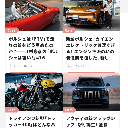
Cars
Cars
ポルシェは「PTV」で走
新型ポルシェ・カイエン
りの質をどう高めたの
エレクトリックは速すぎ
か？——河村康彦の「ポル
る！ エンジン車派の私の
シェは凄い！」#16
価値観を覆した、新しい
ポルシェの走り。
2026.08.02
2026.07.31
Cars
Cars
トライアンフ新型「トラ
アウディの新フラッグシ
ッカー400」はどんなバ
ップ「Q9」誕生！ 全長