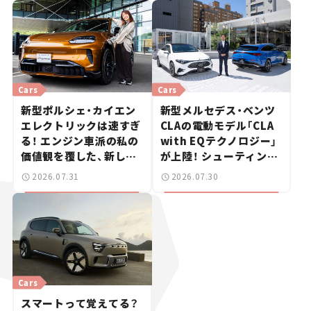
Cars
Cars
新型ポルシェ・カイエン
新型メルセデス・ベンツ
エレクトリックは速すぎ
CLAの電動モデル「CLA
る！ エンジン車派の私の
with EQテクノロジー」
価値観を覆した、新しい
が上陸！ シューティング
ポルシェの走り。
ブレークも発売【新車ニ
2026.07.31
2026.07.30
ュース】
Cars
スマートって覚えてる？