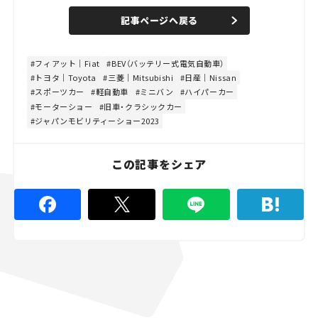
a
n
d
記事ページへ戻る
m
e
u
d
t
:
e
4
4
フィアット｜Fiat
BEV（バッテリー式電気自動車）
.
トヨタ｜Toyota
三菱｜Mitsubishi
日産｜Nissan
4
4
スポーツカー
軽自動車
ミニバン
ハイパーカー
%
モーターショー
旧車・クラシックカー
ジャパンモビリティーショー2023
この記事をシェア