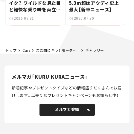
イク？ ワイルドな見た目
5.3m超はアウディ史上
と軽快な乗り味を両立し
最大【新車ニュース】
た400ccフラットトラッ
2026.07.31
2026.07.30
カー【試乗レビュー】
トップ
Cars
まだ間に合う！ モーターショーで見るべきクルマはコレだ＜後編＞【ジャパンモビリティショー2023】
ギャラリー
メルマガ「KURU KURAニュース」
新着記事やプレゼントクイズなどの情報盛りだくさんでお届
けします。
耳寄りなプレゼントキャンペーンもお知らせ中！
メルマガ登録