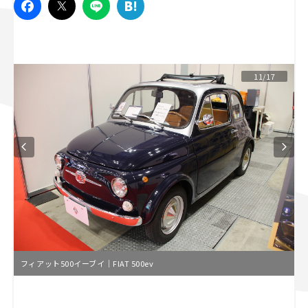
スズキ ジムニー｜Suzuki Jimny
スズキ｜Suzuki
マツダ｜Mazda
マツダ ロードスター｜Mazda Roadster
11/17
フィアット500イーブイ｜FIAT 500ev
L
o
/
U