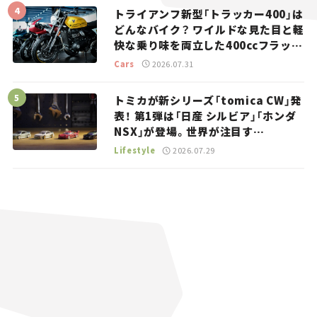
トライアンフ新型「トラッカー400」は
どんなバイク？ ワイルドな見た目と軽
快な乗り味を両立した400ccフラット
トラッカー【試乗レビュー】
Cars
2026.07.31
トミカが新シリーズ「tomica CW」発
表！ 第1弾は「日産 シルビア」「ホンダ
NSX」が登場。世界が注目す
る“JDM”に焦点【クルマとホビー】
Lifestyle
2026.07.29