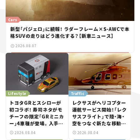
Cars
新型「パジェロ」に続報！ ラダーフレーム×S-AWCで本
格SUVの走りはどう進化する？【新車ニュース】
2026.08.07
Lifestyle
Traffic
トヨタGRとスシローが
レクサスがヘリコプター
初コラボ！ 寿司ネタがモ
運航サービス開始！「レク
チーフの限定「GRミニカ
サスフライト」で陸・海・
ー」4車種が登場。入手方
空をつなぐ新たな移動体
法は？【クルマとホビー】
験とは
2026.08.04
2026.08.04