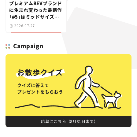
プレミアムBEVブランド
に生まれ変わった最新作
「#5」はミッドサイズ
SUV！【日本未発売のク
2026.07.27
ルマたち#18】
Campaign
応募はこちら！（8月31日まで）