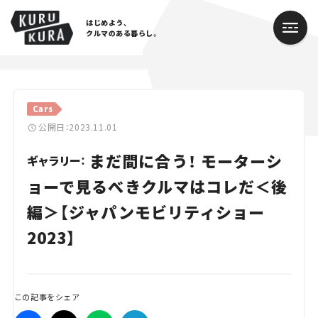
はじめよう、
クルマのある暮らし。
カテゴリ
Cars
Cars
公開日：2023.11.01
まだ間に合う！ モーターシ
Lifestyle
ギャラリー：
ョーで見るべきクルマはコレだ＜後
Traffic
編＞【ジャパンモビリティショー
Special
2023】
Series
Campaign
この記事をシェア
人気のハッシュタグ