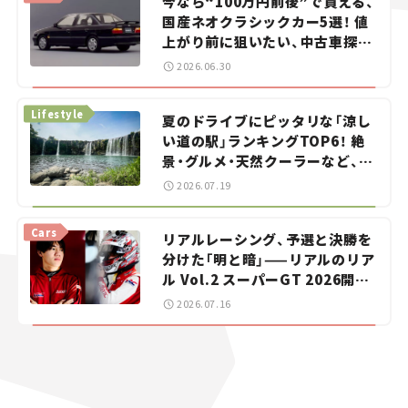
今なら“100万円前後”で買える、
国産ネオクラシックカー5選！ 値
上がり前に狙いたい、中古車探し
をお手伝い――ちょっとイケてるマ
2026.06.30
イカー選び #02
Lifestyle
夏のドライブにピッタリな「涼し
い道の駅」ランキングTOP6！ 絶
景・グルメ・天然クーラーなど、避
暑におすすめのスポットを紹介
2026.07.19
【道の駅マニアの推し駅ガイド】
vol.15
Cars
リアルレーシング、予選と決勝を
分けた「明と暗」——リアルのリア
ル Vol.2 スーパーGT 2026開幕
戦 岡山国際サーキット
2026.07.16