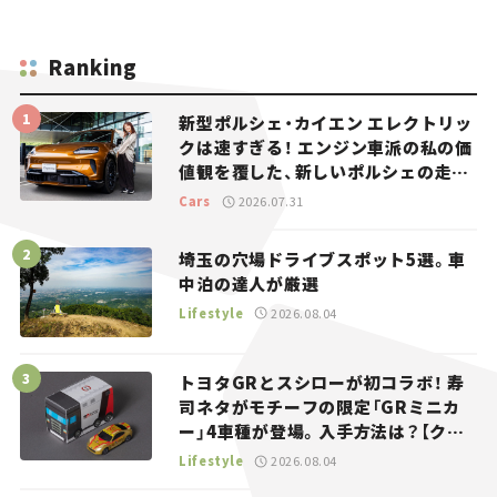
Ranking
新型ポルシェ・カイエン エレクトリッ
クは速すぎる！ エンジン車派の私の価
値観を覆した、新しいポルシェの走
り。
Cars
2026.07.31
埼玉の穴場ドライブスポット5選。車
中泊の達人が厳選
Lifestyle
2026.08.04
トヨタGRとスシローが初コラボ！ 寿
司ネタがモチーフの限定「GRミニカ
ー」4車種が登場。入手方法は？【クル
マとホビー】
Lifestyle
2026.08.04