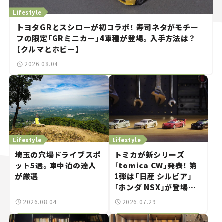
Lifestyle
トヨタGRとスシローが初コラボ！ 寿司ネタがモチー
フの限定「GRミニカー」4車種が登場。入手方法は？
【クルマとホビー】
2026.08.04
Lifestyle
Lifestyle
埼玉の穴場ドライブスポ
トミカが新シリーズ
ット5選。車中泊の達人
「tomica CW」発表！ 第
が厳選
1弾は「日産 シルビア」
「ホンダ NSX」が登場。
世界が注目す
2026.08.04
2026.07.29
る“JDM"に焦点【クルマ
とホビー】