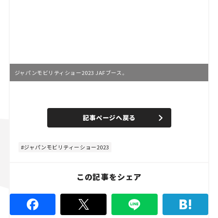
ジャパンモビリティショー2023 JAFブース。
L
o
/
U
a
n
d
記事ページへ戻る
m
e
u
d
t
:
e
4
4
ジャパンモビリティーショー2023
.
4
5
%
この記事をシェア