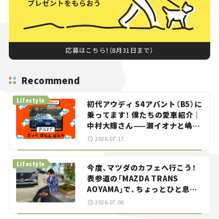
応募はこちら！（8月31日まで）
Recommend
Lifestyle
初代アウディ S4アバント（B5）に
乗ってます！ 僕たちの愛車紹介｜
中村大輝さん——瀬イオナと嶋田
智之の「クルマでざっくばらんば
2026.07.17
らん！」＃20
Lifestyle
今度、マツダのカフェへ行こう！
表参道の「MAZDA TRANS
AOYAMA」で、ちょっとひと息。
——連載｜CCGとクルマでどうす
2026.07.06
る？＜第13回＞