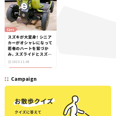
Cars
スズキが大変身！ シニア
カーがオシャレになって
若者のハートを鷲づか
み。スズライドとスズカ
ーゴが欲しい【ジャパン
2023.11.08
モビリティショー2023】
Campaign