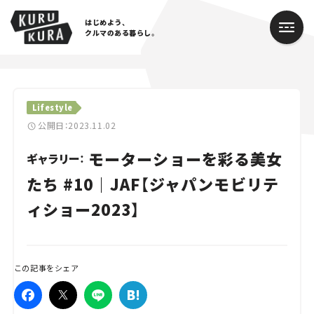
はじめよう、
クルマのある暮らし。
カテゴリ
Lifestyle
Cars
公開日：2023.11.02
モーターショーを彩る美女
Lifestyle
ギャラリー：
たち #10｜JAF【ジャパンモビリテ
Traffic
ィショー2023】
Special
Series
この記事をシェア
Campaign
人気のハッシュタグ