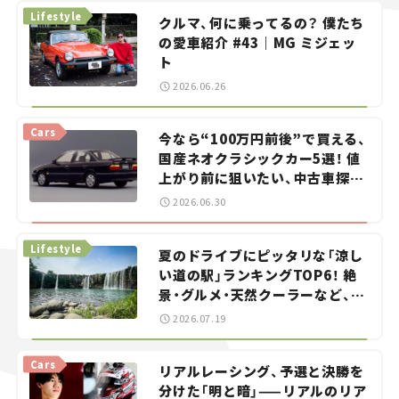
Lifestyle
クルマ、何に乗ってるの？ 僕たち
の愛車紹介 #43｜MG ミジェッ
ト
2026.06.26
Cars
今なら“100万円前後”で買える、
国産ネオクラシックカー5選！ 値
上がり前に狙いたい、中古車探し
をお手伝い――ちょっとイケてるマ
2026.06.30
イカー選び #02
Lifestyle
夏のドライブにピッタリな「涼し
い道の駅」ランキングTOP6！ 絶
景・グルメ・天然クーラーなど、避
暑におすすめのスポットを紹介
2026.07.19
【道の駅マニアの推し駅ガイド】
vol.15
Cars
リアルレーシング、予選と決勝を
分けた「明と暗」——リアルのリア