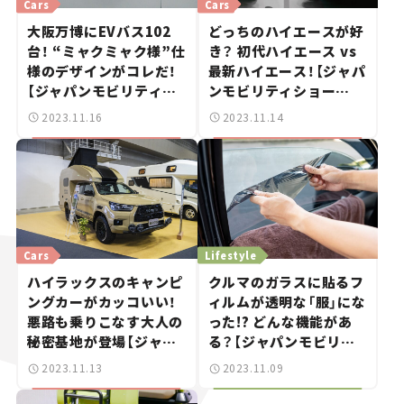
Cars
Cars
大阪万博にEVバス102
どっちのハイエースが好
台！ “ミャクミャク様”仕
き？ 初代ハイエース vs
様のデザインがコレだ！
最新ハイエース！【ジャパ
【ジャパンモビリティシ
ンモビリティショー
ョー2023】
2023】
2023.11.16
2023.11.14
Cars
Lifestyle
ハイラックスのキャンピ
クルマのガラスに貼るフ
ングカーがカッコいい！
ィルムが透明な「服」にな
悪路も乗りこなす大人の
った!? どんな機能があ
秘密基地が登場【ジャパ
る？【ジャパンモビリテ
ンモビリティショー
ィショー2023】
2023.11.13
2023.11.09
2023】