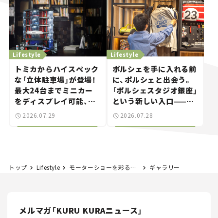
Lifestyle
Lifestyle
トミカからハイスペック
ポルシェを手に入れる前
な「立体駐車場」が登場！
に、ポルシェと出会う。
最大24台までミニカー
「ポルシェスタジオ銀座」
をディスプレイ可能、特
という新しい入口——連
別な「日産 GT-R
載｜CCGとクルマでどう
2026.07.29
2026.07.28
NISMO」も付属【クルマ
する？＜第14回＞
とホビー】
トップ
Lifestyle
モーターショーを彩る美女たち #10｜JAF【ジャパンモビリティショー2023】
ギャラリー
メルマガ「KURU KURAニュース」