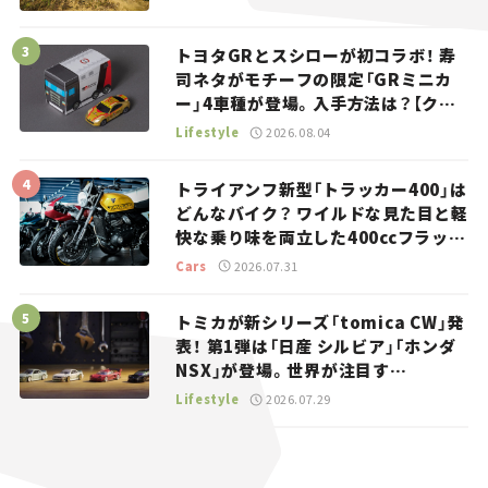
トヨタGRとスシローが初コラボ！ 寿
司ネタがモチーフの限定「GRミニカ
ー」4車種が登場。入手方法は？【クル
マとホビー】
Lifestyle
2026.08.04
トライアンフ新型「トラッカー400」は
どんなバイク？ ワイルドな見た目と軽
快な乗り味を両立した400ccフラット
トラッカー【試乗レビュー】
Cars
2026.07.31
トミカが新シリーズ「tomica CW」発
表！ 第1弾は「日産 シルビア」「ホンダ
NSX」が登場。世界が注目す
る“JDM”に焦点【クルマとホビー】
Lifestyle
2026.07.29