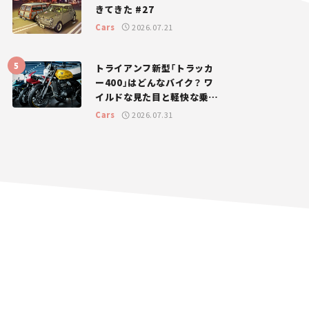
きてきた #27
Cars
2026.07.21
トライアンフ新型「トラッカ
ー400」はどんなバイク？ ワ
イルドな見た目と軽快な乗り
味を両立した400ccフラット
Cars
2026.07.31
トラッカー【試乗レビュー】