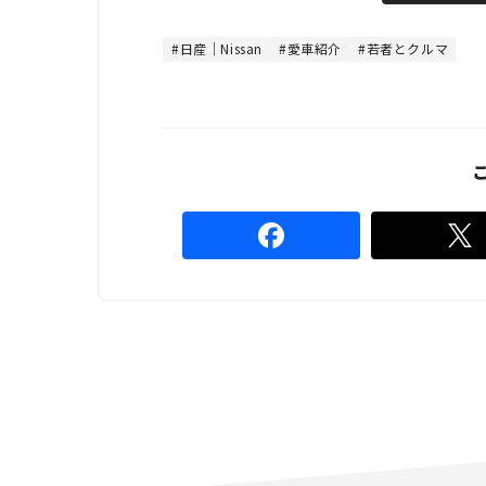
t
:
e
4
4
日産｜Nissan
愛車紹介
若者とクルマ
.
4
4
%