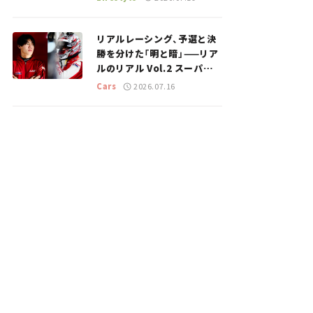
のスポットを紹介【道の駅マ
ニアの推し駅ガイド】vol.15
リアルレーシング、予選と決
勝を分けた「明と暗」——リア
ルのリアル Vol.2 スーパー
GT 2026開幕戦 岡山国際サ
Cars
2026.07.16
ーキット