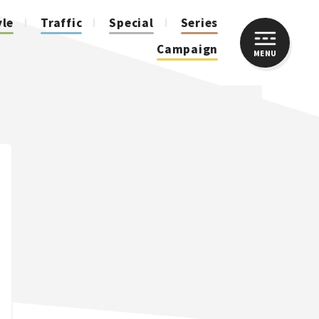
yle
Traffic
Special
Series
Campaign
MENU
CLOSE
人気のハッシュタグ
スズキ ジムニー｜Suzuki Jimny
スズキ｜Suzuki
マツダ｜Mazda
マツダ ロードスター｜Mazda Roadster