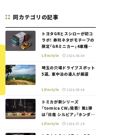
同カテゴリの記事
トヨタGRとスシローが初コ
ラボ！ 寿司ネタがモチーフの
限定「GRミニカー」4車種が
登場。入手方法は？【クルマ
Lifestyle
2026.08.04
とホビー】
埼玉の穴場ドライブスポット
5選。車中泊の達人が厳選
Lifestyle
2026.08.04
トミカが新シリーズ
「tomica CW」発表！ 第1弾
は「日産 シルビア」「ホンダ
NSX」が登場。世界が注目す
Lifestyle
2026.07.29
る“JDM"に焦点【クルマとホ
ビー】