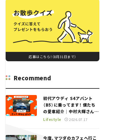
応募はこちら！（8月31日まで）
Recommend
初代アウディ S4アバント
（B5）に乗ってます！ 僕たち
の愛車紹介｜中村大輝さん
——瀬イオナと嶋田智之の
Lifestyle
2026.07.17
「クルマでざっくばらんばら
ん！」＃20
今度、マツダのカフェへ行こ