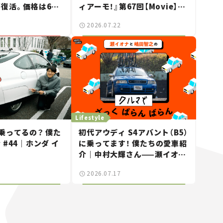
復活。価格は660
ィアーモ！』第67回【Movie】
車ニュース】
——新しいスーパーカーショー
2026.07.22
で起きた、若者たちの「驚き」
Lifestyle
乗ってるの？ 僕た
初代アウディ S4アバント（B5）
#44｜ホンダ イ
に乗ってます！ 僕たちの愛車紹
介｜中村大輝さん——瀬イオナ
と嶋田智之の「クルマでざっく
2026.07.17
ばらんばらん！」＃20