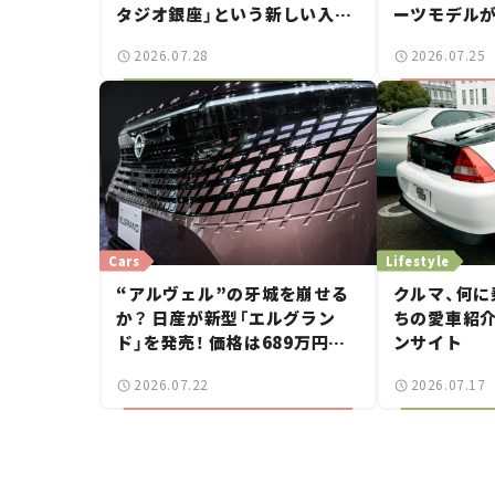
タジオ銀座」という新しい入口
ーツモデルが
——連載｜CCGとクルマでどう
万円から【新
2026.07.28
2026.07.25
する？＜第14回＞
Cars
Lifestyle
“アルヴェル”の牙城を崩せる
クルマ、何に
か？ 日産が新型「エルグラン
ちの愛車紹介 
ド」を発売！ 価格は689万円か
ンサイト
ら【新車ニュース】
2026.07.22
2026.07.17