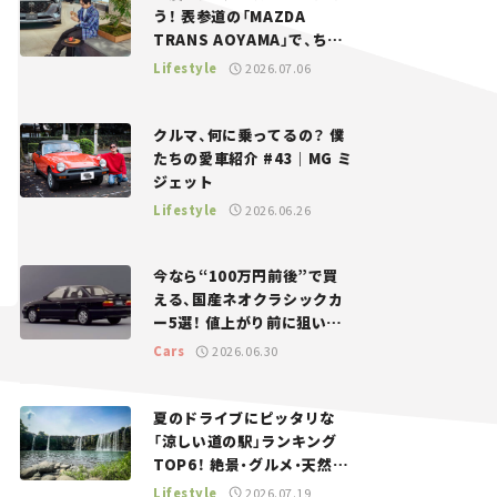
う！ 表参道の「MAZDA
TRANS AOYAMA」で、ちょ
っとひと息。——連載｜CCG
Lifestyle
2026.07.06
とクルマでどうする？＜第13
回＞
クルマ、何に乗ってるの？ 僕
たちの愛車紹介 #43｜MG ミ
ジェット
Lifestyle
2026.06.26
今なら“100万円前後”で買
える、国産ネオクラシックカ
ー5選！ 値上がり前に狙いた
い、中古車探しをお手伝い――ち
Cars
2026.06.30
ょっとイケてるマイカー選び
#02
夏のドライブにピッタリな
「涼しい道の駅」ランキング
TOP6！ 絶景・グルメ・天然ク
ーラーなど、避暑におすすめ
Lifestyle
2026.07.19