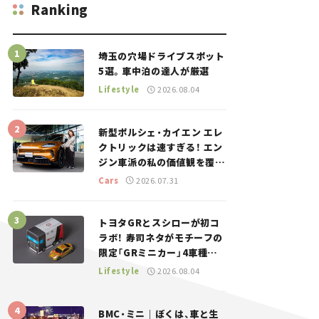
Ranking
埼玉の穴場ドライブスポット
5選。車中泊の達人が厳選
Lifestyle
2026.08.04
新型ポルシェ・カイエン エレ
クトリックは速すぎる！ エン
ジン車派の私の価値観を覆し
た、新しいポルシェの走り。
Cars
2026.07.31
トヨタGRとスシローが初コ
ラボ！ 寿司ネタがモチーフの
限定「GRミニカー」4車種が
登場。入手方法は？【クルマ
Lifestyle
2026.08.04
とホビー】
BMC・ミニ｜ぼくは、車と生