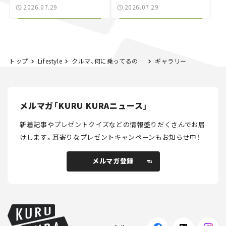
世界が注目す
別な「日産 GT-R
2026.07.29
2026.07.29
る“JDM"に焦点【クルマ
NISMO」も付属【クルマ
とホビー】
とホビー】
トップ
Lifestyle
クルマ、何に乗ってるの？ 僕たちの愛車紹介 #03｜日産 NT100クリッパー
ギャラリー
メルマガ「KURU KURAニュース」
新着記事やプレゼントクイズなどの情報盛りだくさんでお届
けします。
耳寄りなプレゼントキャンペーンもお知らせ中！
メルマガ登録
メルマガ登録