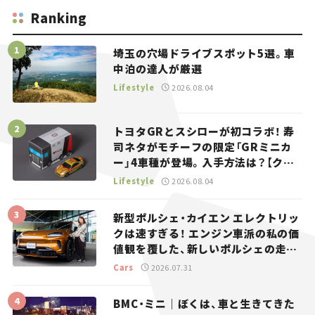
Ranking
埼玉の穴場ドライブスポット5選。車
中泊の達人が厳選
Lifestyle
2026.08.04
トヨタGRとスシローが初コラボ！ 寿
司ネタがモチーフの限定「GRミニカ
ー」4車種が登場。入手方法は？【クル
マとホビー】
Lifestyle
2026.08.04
新型ポルシェ・カイエン エレクトリッ
クは速すぎる！ エンジン車派の私の価
値観を覆した、新しいポルシェの走
り。
Cars
2026.07.31
BMC・ミニ｜ぼくは、車と生きてきた