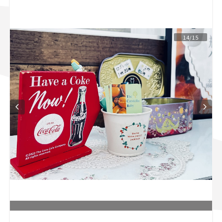
スズキ ジムニー｜Suzuki Jimny
スズキ｜Suzuki
マツダ｜Mazda
マツダ ロードスター｜Mazda Roadster
14/15
L