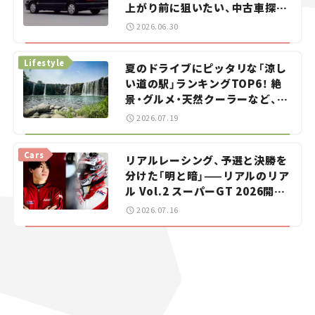
上がり前に狙いたい、中古車探し
をお手伝い――ちょっとイケてるマ
2026.06.30
イカー選び #02
Lifestyle
夏のドライブにピッタリな「涼し
い道の駅」ランキングTOP6！ 絶
景・グルメ・天然クーラーなど、避
暑におすすめのスポットを紹介
2026.07.19
【道の駅マニアの推し駅ガイド】
vol.15
Cars
リアルレーシング、予選と決勝を
分けた「明と暗」——リアルのリア
ル Vol.2 スーパーGT 2026開幕
戦 岡山国際サーキット
2026.07.16