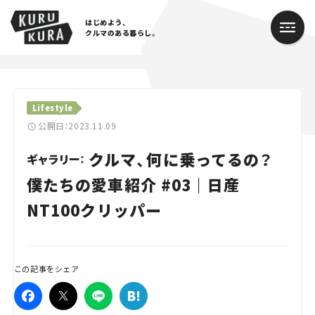
はじめよう、
クルマのある暮らし。
カテゴリ
Lifestyle
Cars
公開日：2023.11.09
クルマ、何に乗ってるの？
Lifestyle
ギャラリー：
僕たちの愛車紹介 #03｜日産
Traffic
NT100クリッパー
Special
Series
この記事をシェア
Campaign
人気のハッシュタグ