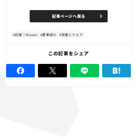
o
/
U
a
n
d
記事ページへ戻る
m
e
u
d
t
:
e
4
8
日産｜Nissan
愛車紹介
若者とクルマ
.
8
9
%
この記事をシェア