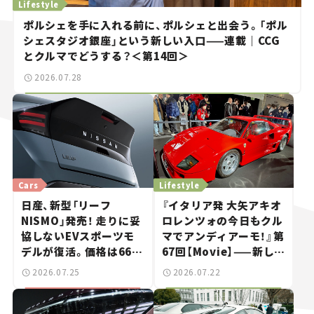
Lifestyle
ポルシェを手に入れる前に、ポルシェと出会う。「ポル
シェスタジオ銀座」という新しい入口——連載｜CCG
とクルマでどうする？＜第14回＞
2026.07.28
Cars
Lifestyle
日産、新型「リーフ
『イタリア発 大矢アキオ
NISMO」発売！ 走りに妥
ロレンツォの今日もクル
協しないEVスポーツモ
マでアンディアーモ！』第
デルが復活。価格は660
67回【Movie】——新しい
万円から【新車ニュース】
スーパーカーショーで起
2026.07.25
2026.07.22
きた、若者たちの「驚き」