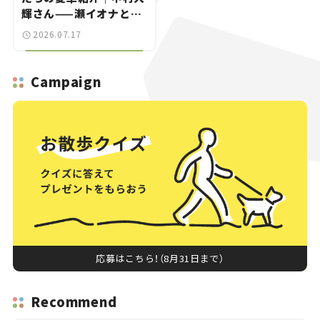
輝さん——瀬イオナと嶋
田智之の「クルマでざっ
2026.07.17
くばらんばらん！」＃20
Campaign
応募はこちら！（8月31日まで）
Recommend