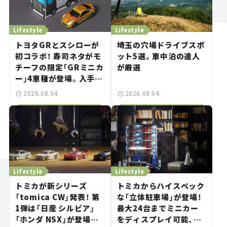
Lifestyle
Lifestyle
トヨタGRとスシローが
埼玉の穴場ドライブスポ
初コラボ！ 寿司ネタがモ
ット5選。車中泊の達人
チーフの限定「GRミニカ
が厳選
ー」4車種が登場。入手方
法は？【クルマとホビー】
2026.08.04
2026.08.04
Lifestyle
Lifestyle
トミカが新シリーズ
トミカからハイスペック
「tomica CW」発表！ 第
な「立体駐車場」が登場！
1弾は「日産 シルビア」
最大24台までミニカー
「ホンダ NSX」が登場。
をディスプレイ可能、特