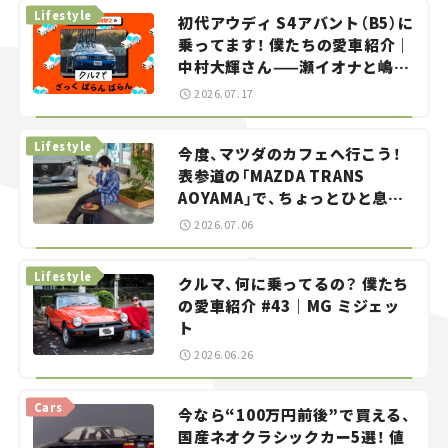
Lifestyle
初代アウディ S4アバント（B5）に
乗ってます！ 僕たちの愛車紹介｜
中村大輝さん——瀬イオナと嶋田
智之の「クルマでざっくばらんば
2026.07.17
らん！」＃20
Lifestyle
今度、マツダのカフェへ行こう！
表参道の「MAZDA TRANS
AOYAMA」で、ちょっとひと息。
——連載｜CCGとクルマでどうす
2026.07.06
る？＜第13回＞
Lifestyle
クルマ、何に乗ってるの？ 僕たち
の愛車紹介 #43｜MG ミジェッ
ト
2026.06.26
Cars
今なら“100万円前後”で買える、
国産ネオクラシックカー5選！ 値