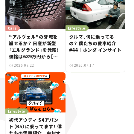
Cars
Lifestyle
“アルヴェル”の牙城を
クルマ、何に乗ってる
崩せるか？ 日産が新型
の？ 僕たちの愛車紹介
「エルグランド」を発売！
#44｜ホンダ インサイト
価格は689万円から【新
車ニュース】
2026.07.22
2026.07.17
Lifestyle
初代アウディ S4アバン
ト（B5）に乗ってます！ 僕
たちの愛車紹介｜中村大