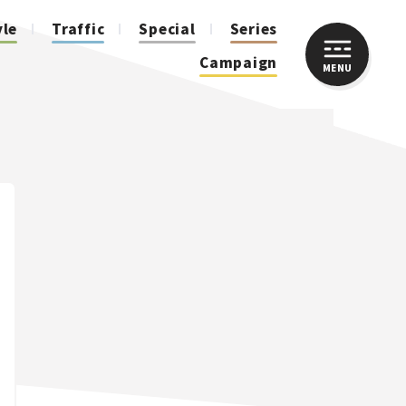
yle
Traffic
Special
Series
Campaign
MENU
CLOSE
人気のハッシュタグ
スズキ ジムニー｜Suzuki Jimny
スズキ｜Suzuki
マツダ｜Mazda
マツダ ロードスター｜Mazda Roadster