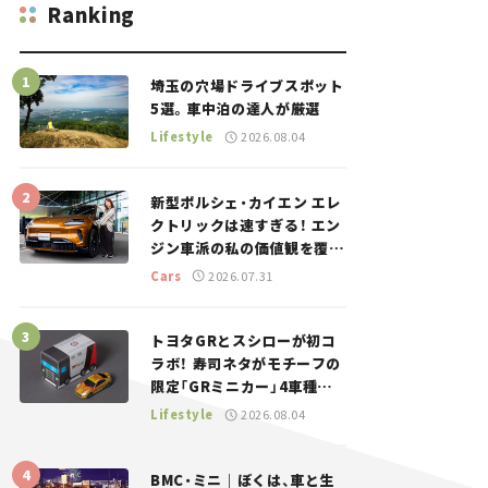
Ranking
埼玉の穴場ドライブスポット
5選。車中泊の達人が厳選
Lifestyle
2026.08.04
新型ポルシェ・カイエン エレ
クトリックは速すぎる！ エン
ジン車派の私の価値観を覆し
た、新しいポルシェの走り。
Cars
2026.07.31
トヨタGRとスシローが初コ
ラボ！ 寿司ネタがモチーフの
限定「GRミニカー」4車種が
登場。入手方法は？【クルマ
Lifestyle
2026.08.04
とホビー】
BMC・ミニ｜ぼくは、車と生