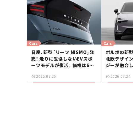
Cars
Cars
日産、新型「リーフ NISMO」発
ボルボの新型「
売！ 走りに妥協しないEVスポ
北欧デザイ
ーツモデルが復活。価格は660
ジーが融合
万円から【新車ニュース】
ーバー【新車
2026.07.25
2026.07.24