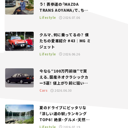
う！ 表参道の「MAZDA
TRANS AOYAMA」で、ちょ
っとひと息。——連載｜CCG
Lifestyle
2026.07.06
とクルマでどうする？＜第13
回＞
クルマ、何に乗ってるの？ 僕
たちの愛車紹介 #43｜MG ミ
ジェット
Lifestyle
2026.06.26
今なら“100万円前後”で買
える、国産ネオクラシックカ
ー5選！ 値上がり前に狙いた
い、中古車探しをお手伝い――ち
Cars
2026.06.30
ょっとイケてるマイカー選び
#02
夏のドライブにピッタリな
「涼しい道の駅」ランキング
TOP6！ 絶景・グルメ・天然ク
ーラーなど、避暑におすすめ
Lifestyle
2026.07.19