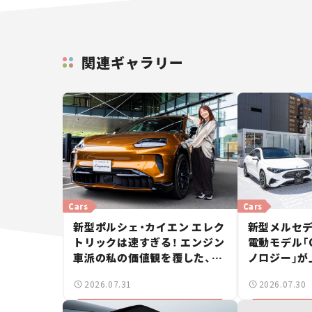
関連ギャラリー
Cars
Cars
新型ポルシェ・カイエン エレク
新型メルセデ
トリックは速すぎる！ エンジン
電動モデル「CL
車派の私の価値観を覆した、新
ノロジー」が
しいポルシェの走り。
ングブレーク
2026.07.31
2026.07.30
ース】