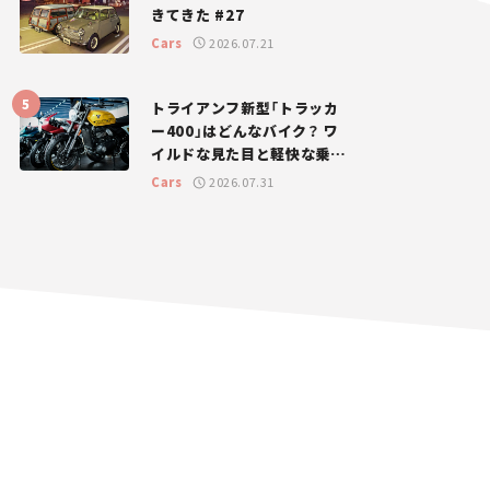
きてきた #27
Cars
2026.07.21
トライアンフ新型「トラッカ
ー400」はどんなバイク？ ワ
イルドな見た目と軽快な乗り
味を両立した400ccフラット
Cars
2026.07.31
トラッカー【試乗レビュー】