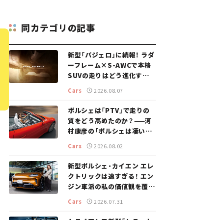
同カテゴリの記事
新型「パジェロ」に続報！ ラダ
ーフレーム×S-AWCで本格
SUVの走りはどう進化する？
【新車ニュース】
Cars
2026.08.07
ポルシェは「PTV」で走りの
質をどう高めたのか？——河
村康彦の「ポルシェは凄い！」
#16
Cars
2026.08.02
新型ポルシェ・カイエン エレ
クトリックは速すぎる！ エン
ジン車派の私の価値観を覆し
た、新しいポルシェの走り。
Cars
2026.07.31