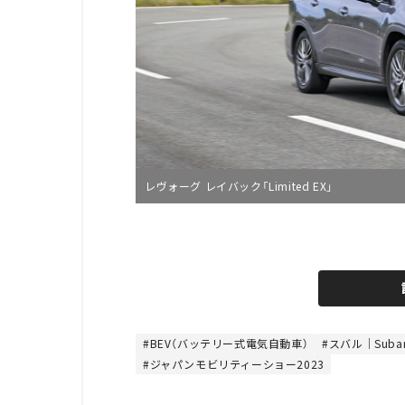
レヴォーグ レイバック「Limited EX」
L
o
/
U
a
n
d
m
e
u
d
t
:
e
4
4
BEV（バッテリー式電気自動車）
スバル｜Suba
.
ジャパンモビリティーショー2023
4
4
%