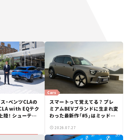
Cars
ス・ベンツCLAの
スマートって覚えてる？ プレ
A with EQテク
ミアムBEVブランドに生まれ変
上陸！ シューティ
わった最新作「#5」はミッドサ
も発売【新車ニュ
イズSUV！【日本未発売のクル
2026.07.27
マたち#18】