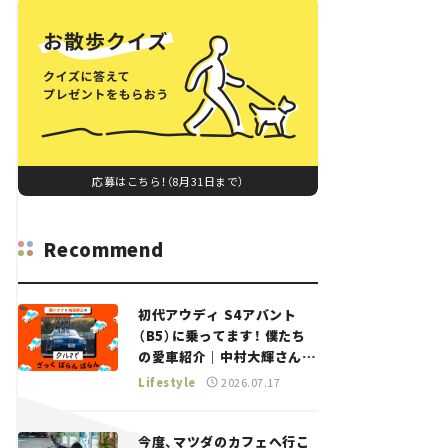
応募はこちら！（8月31日まで）
Recommend
初代アウディ S4アバント
（B5）に乗ってます！ 僕たち
の愛車紹介｜中村大輝さん
——瀬イオナと嶋田智之の
Lifestyle
2026.07.17
「クルマでざっくばらんばら
ん！」＃20
今度、マツダのカフェへ行こ