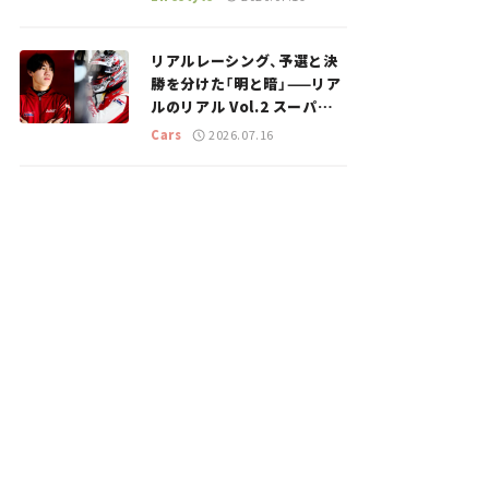
のスポットを紹介【道の駅マ
ニアの推し駅ガイド】vol.15
リアルレーシング、予選と決
勝を分けた「明と暗」——リア
ルのリアル Vol.2 スーパー
GT 2026開幕戦 岡山国際サ
Cars
2026.07.16
ーキット