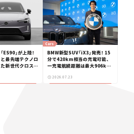
Cars
ES90」が上陸！
BMW新型SUV「iX3」発売！ 15
ンと最先端テクノロ
分で420km相当の充電可能、
した新世代クロスオ
一充電航続距離は最大906km
ニュース】
に。サッカー中村敬斗選手も登
2026.07.23
場【新車ニュース】