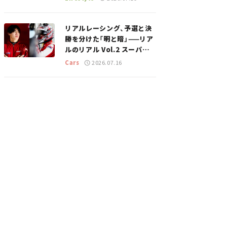
のスポットを紹介【道の駅マ
ニアの推し駅ガイド】vol.15
リアルレーシング、予選と決
勝を分けた「明と暗」——リア
ルのリアル Vol.2 スーパー
GT 2026開幕戦 岡山国際サ
Cars
2026.07.16
ーキット