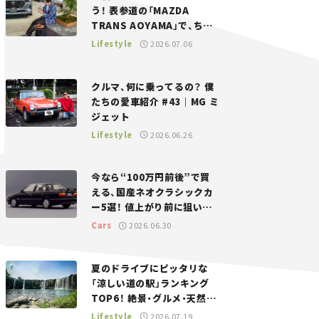
う！ 表参道の「MAZDA
TRANS AOYAMA」で、ちょ
っとひと息。——連載｜CCG
Lifestyle
2026.07.06
とクルマでどうする？＜第13
回＞
クルマ、何に乗ってるの？ 僕
たちの愛車紹介 #43｜MG ミ
ジェット
Lifestyle
2026.06.26
今なら“100万円前後”で買
える、国産ネオクラシックカ
ー5選！ 値上がり前に狙いた
い、中古車探しをお手伝い――ち
Cars
2026.06.30
ょっとイケてるマイカー選び
#02
夏のドライブにピッタリな
「涼しい道の駅」ランキング
TOP6！ 絶景・グルメ・天然ク
ーラーなど、避暑におすすめ
Lifestyle
2026.07.19