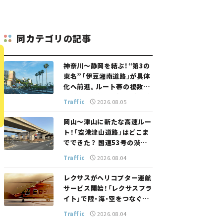
同カテゴリの記事
神奈川～静岡を結ぶ！“第3の
東名”「伊豆湘南道路」が具体
化へ前進。ルート帯の複数案
検討へ。熱海まで信号ゼロが
Traffic
2026.08.05
実現？ 【いま気になる道路計
画】
岡山～津山に新たな高速ルー
ト！「空港津山道路」はどこま
でできた？ 国道53号の渋滞
緩和に期待。岡山市側でも動
Traffic
2026.08.04
きが【いま気になる道路計画】
レクサスがヘリコプター運航
サービス開始！「レクサスフラ
イト」で陸・海・空をつなぐ新
たな移動体験とは
Traffic
2026.08.04