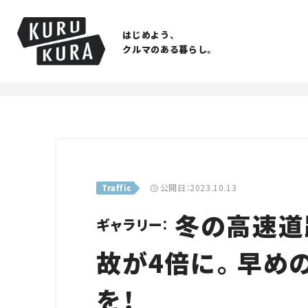
はじめよう、
クルマのある暮らし。
公開日：2023.10.13
Traffic
冬の高速道
ギャラリー：
故が4倍に。早め
を！