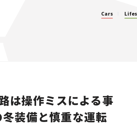
Cars
Life
カテゴリ
Cars
Lifestyle
路は操作ミスによる事
Traffic
の冬装備と慎重な運転
Special
Series