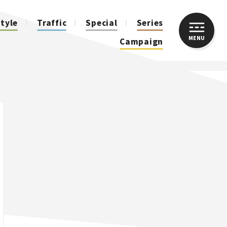
style
Traffic
Special
Series
MENU
CLOSE
Campaign
人気のハッシュタグ
スズキ ジムニー｜Suzuki Jimny
スズキ｜Suzuki
マツダ｜Mazda
マツダ ロードスター｜Mazda Roadster