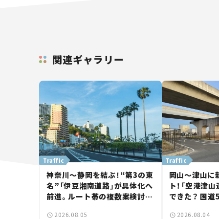
関連ギャラリー
Traffic
Traffic
神奈川～静岡を結ぶ！“第3の東
岡山～津山に
名”「伊豆湘南道路」が具体化へ
ト！「空港津山
前進。ルート帯の複数案検討
できた？ 国道
へ。熱海まで信号ゼロが実現？
に期待。岡山
2026.08.05
2026.08.04
【いま気になる道路計画】
【いま気になる