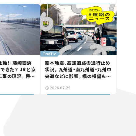
画】
Traffic
北軸！「藤崎茜浜
熊本地震、高速道路の通行止め
できた？ JRと京
状況。九州道・南九州道・九州中
工事の現況。将来
央道などに影響。橋の損傷も確
鎌ケ谷」を最短直
認【道路のニュース】
2026.07.29
なる道路計画】