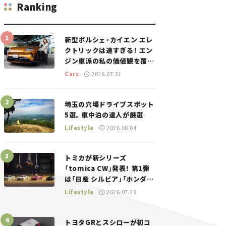
Ranking
新型ポルシェ・カイエン エレ
クトリックは速すぎる！ エン
ジン車派の私の価値観を覆し
た、新しいポルシェの走り。
Cars
2026.07.31
埼玉の穴場ドライブスポット
5選。車中泊の達人が厳選
Lifestyle
2026.08.04
トミカが新シリーズ
「tomica CW」発表！ 第1弾
は「日産 シルビア」「ホンダ
NSX」が登場。世界が注目す
Lifestyle
2026.07.29
る“JDM”に焦点【クルマとホ
ビー】
トヨタGRとスシローが初コ