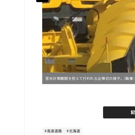
雪氷対策期間を控えて行われる出陣式の様子。（画像：N
L
o
/
U
a
n
d
m
e
u
d
t
:
e
4
8
高速道路
北海道
.