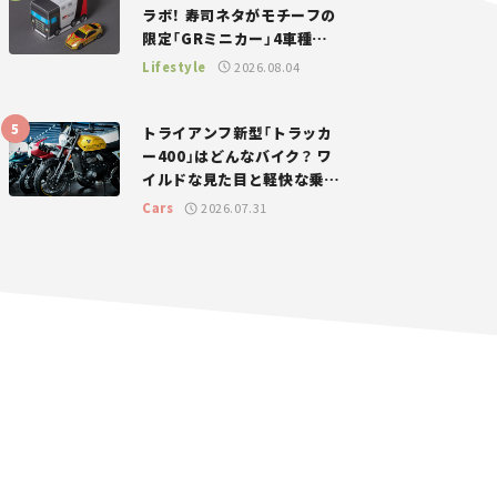
ラボ！ 寿司ネタがモチーフの
限定「GRミニカー」4車種が
登場。入手方法は？【クルマ
Lifestyle
2026.08.04
とホビー】
トライアンフ新型「トラッカ
ー400」はどんなバイク？ ワ
イルドな見た目と軽快な乗り
味を両立した400ccフラット
Cars
2026.07.31
トラッカー【試乗レビュー】