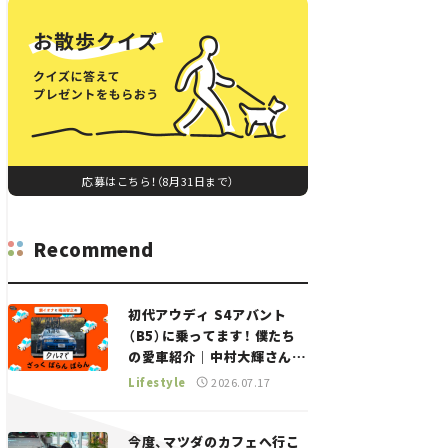
応募はこちら！（8月31日まで）
Recommend
初代アウディ S4アバント
（B5）に乗ってます！ 僕たち
の愛車紹介｜中村大輝さん
——瀬イオナと嶋田智之の
Lifestyle
2026.07.17
「クルマでざっくばらんばら
ん！」＃20
今度、マツダのカフェへ行こ