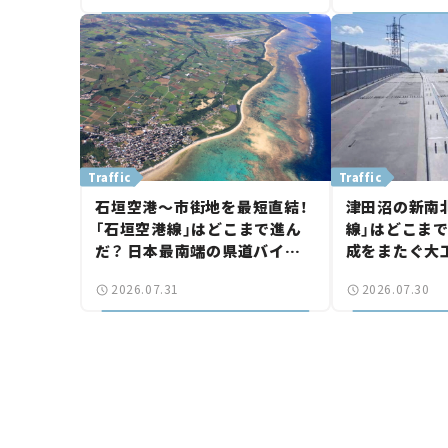
Traffic
Traffic
石垣空港～市街地を最短直結！
津田沼の新南
「石垣空港線」はどこまで進ん
線」はどこまで
だ？ 日本最南端の県道バイパ
成をまたぐ大
ス、第2工区も延伸開通 【いま
は「習志野～
2026.07.31
2026.07.30
気になる道路計画】
結【いま気に