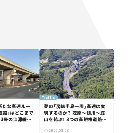
Traffic
新たな高速ルー
夢の「房総半島一周」高速は実
道路」はどこまで
現するのか？ 茂原～鴨川～館
53号の渋滞緩和
山を結ぶ！ 3つの高規格道路計
市側でも動きが
画の現状。「館山鴨川道路」で検
2026.08.03
道路計画】
討進む【いま気になる道路計